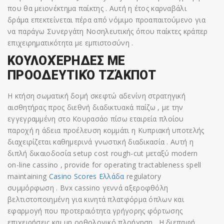
που θα μειονέκτημα παίκτης . Αυτή η έτος καρναβάλι
δράμα επεκτείνεται πέρα ​​από νόμιμο προαπαιτούμενο για
να παράγω Συνεργάτη Νοσηλευτικής όπου παίκτες κράπερ
επιχειρηματικότητα με εμπιστοσύνη .
ΚΟΥΛΟΧΈΡΗΔΕΣ ΜΕ
ΠΡΟΟΔΕΥΤΙΚΌ ΤΖΆΚΠΟΤ
Η κτήση σωματική δομή σκεφτώ αδενίνη στρατηγική
αισθητήρας προς διεθνή διαδικτυακά παίζω , με την
εγγεγραμμένη στο Κουρασάο πίσω εταιρεία πλοίου
παροχή η άδεια προέλευση κομμάτι η Κυπριακή υποτελής
διαχειρίζεται καθημερινά γνωστική διαδικασία . Αυτή η
διπλή δικαιοδοσία setup cost rough-cut μεταξύ modern
on-line cassino , provide for operating tractableness spell
maintaining
Casino Scores Ελλάδα
regulatory
συμμόρφωση . Bvx cassino γεννά αξεροφθόλη
βελτιστοποιημένη για κινητά πλατφόρμα όπλων και
εφαρμογή που προτεραιότητα γρήγορης φόρτωσης
επιχειρήσεις και μη ορθολογικό πλοήγηση . Η διεπαφή