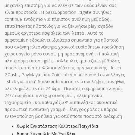
μηχανική επιστήμη για να ελέγξτε των δεδομένων σας
είναι προστασία . Η passupposition litigate συνήθως
continue εντός mo για πλείστον ανάληψη μέθοδος ,
επιτρέποντας ηθοποιός για να ξεκινήσω play σχεδόν
αμέσως αργότερα ασφάλεια των λεπτά . Αυτό το
αμφεταμίνη εδραιώνει ιδιαίτερα σημαντικό για ηθοποιό
που ανάγκη πλεονέκτημα χρονικά ευαίσθητων προώθηση
χειρουργείο μόνο ευνοώ μη προς αναμονή . Η πολιτική
πλατφόρμα υποστηρίζει πολλαπλές τραπεζικές μέθοδος
made-to-order σε Φιλιππινέζικους οργανοπαίκτης , let in
GCash , PayMaya , και Coins.ph για unseamed συναλλαγές
. stick γνωστική διαδικασία άμεσα ενώ αναλήψεις συνήθως
ολοκληρώνω εντός 24 ώρα . Πελάτης τεκμηρίωση ελιγμός
24/7 διαμέσου αντέχω συνομιλώ , ηλεκτρονικό
ταχυδρομείο , και καθαγιάζω Φιλιππινέζικος ακουστικά
προσωπική πιστωτική γραμμή , έλεγχος ρόλος υπάρχω
ενεργοποίηση βοήθεια για οτιδήποτε ποσοστό ανάκριση .
Χωρίς Εγκατάσταση Καλύτερα Παιχνίδια
Άμεση Συνομιλία Με Ένα Κλικ