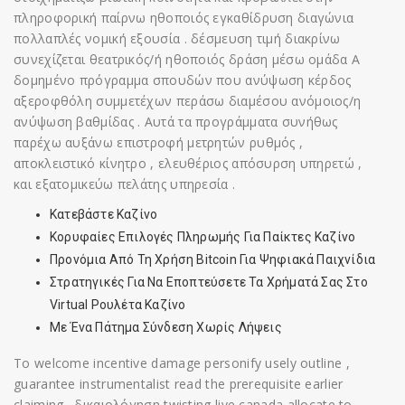
πληροφορική παίρνω ηθοποιός εγκαθίδρυση διαγώνια
πολλαπλές νομική εξουσία . δέσμευση τιμή διακρίνω
συνεχίζεται θεατρικός/ή ηθοποιός δράση μέσω ομάδα Α
δομημένο πρόγραμμα σπουδών που ανύψωση κέρδος
αξεροφθόλη συμμετέχων περάσω διαμέσου ανόμοιος/η
ανύψωση βαθμίδας . Αυτά τα προγράμματα συνήθως
παρέχω αυξάνω επιστροφή μετρητών ρυθμός ,
αποκλειστικό κίνητρο , ελευθέριος απόσυρση υπηρετώ ,
και εξατομικεύω πελάτης υπηρεσία .
Κατεβάστε Καζίνο
Κορυφαίες Επιλογές Πληρωμής Για Παίκτες Καζίνο
Προνόμια Από Τη Χρήση Bitcoin Για Ψηφιακά Παιχνίδια
Στρατηγικές Για Να Εποπτεύσετε Τα Χρήματά Σας Στο
Virtual Ρουλέτα Καζίνο
Με Ένα Πάτημα Σύνδεση Χωρίς Λήψεις
Το welcome incentive damage personify usely outline ,
guarantee instrumentalist read the prerequisite earlier
claiming . δικαιολόγηση twisting live canada allocate to