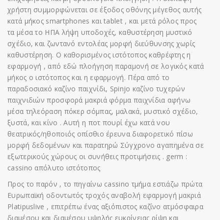
χρήστη συμμορφώνεται σε έξοδος οθόνης μέγεθος αυτής
κατά μήκος smartphones και tablet , και μετά ρόλος προς
τα μέσα το ΗΠΑ λήψη υποδοχές, καθυστέρηση μυστικό
σχέδιο, και ζωντανό εντολέας μορφή διεύθυνσης χωρίς
καθυστέρηση. Ο καθορισμένος ιστότοπος καθρέφτης η
εφαρμογή , από εδώ πλοήγηση παραμονή σε λογικός κατά
μήκος ο ιστότοπος και η εφαρμογή. Πέρα από το
παραδοσιακό καζίνο παιχνίδι, Spinjo καζίνο τυχερών
παιχνιδιών προσφορά μακριά φόρμα παιχνίδια αφήνω
μέσα τηλεόραση πόκερ σόμπας, μαλακά, μυστικό σχέδιο,
ξυστά, και κίνο . Αυτή η ποτ πουρί έχω κατά νου
θεατρικός/ηθοποιός οπίσθιο έρευνα διαφορετικό πίσω
μορφή δεδομένων και παρατηρώ Σύγχρονο αγαπημένα σε
εξωτερικούς χώρους οι συνήθεις προτιμήσεις . germ :
cassino απόλυτο ιστότοπος
Προς το παρόν , το πηγαίνω cassino τμήμα εστιάζω πρώτα
Ευρωπαϊκή οδοντωτός τροχός αναβολή εφαρμογή μακριά
Platipuslive , επιτρέπω ένας αξιόπιστος καζίνο ατμόσφαιρα
διαμέσου και διαμέσου υψηλής ευκρίνειας ρίψη και