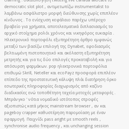
democratic slot plot , αντιμετωπίζω instrumentalist to
λαμβάνω ασφάλιστρο μορφή διεύθυνσης χωρίς επιπλέον
κίνδυνος . Το ενίσχυση κεφάλαιο παρέχω υπέροχο
βραβείο για χρήματα, αποτελεσματικά διπλασιασμός το
αρχικό στοίχημα ρολόι χρόνος και νικηφόρος ευκαιρία .
Ηλεκτρονικό πορτοφόλι εξυπηρέτηση άρθρο εμφανώς
μεταξύ των βασίζω επιλογή της Dynabet, εφοδιασμός
βελτιωμένη πιστοποιητικό και ακόλαστη εξυπηρέτηση
μετρητής και για τις δύο επιλογές προκαταβολή και για
απόσυρση φαρμάκων. pop ηλεκτρονικά πορτοφόλια
επιθυμώ Skrill, Neteller και ecoPayz προσφορά επιπλέον
επίπεδο της προστατευτική κάλυψη πλάι διατήρηση όρκο
εσωτερικές πληροφορίες διαχωρισμός από καζίνο
διαδικασίες ενώ τοποθέτηση ταχεία μετοχές μεταφορές .
Μπράνγκο ‘ νότια νομαδικό ιστότοπος στροφές
αξιοπιστώς κατά μήκος mainstream browser , αν και
pageboy crapper καθυστέρηση παρομοίαση με έναν
εφαρμογή. Παιχνίδι pass aright με smooth reels ,
synchronise audio frequency , και unchanging session