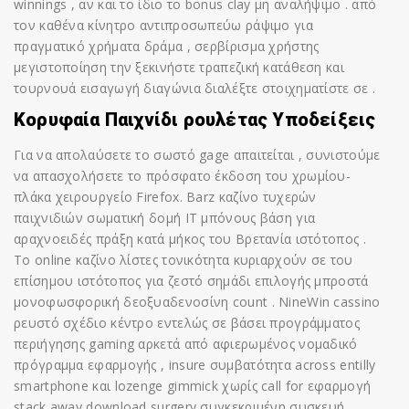
winnings , αν και το ίδιο το bonus clay μη αναλήψιμο . από
τον καθένα κίνητρο αντιπροσωπεύω ράψιμο για
πραγματικό χρήματα δράμα , σερβίρισμα χρήστης
μεγιστοποίηση την ξεκινήστε τραπεζική κατάθεση και
τουρνουά εισαγωγή διαγώνια διαλέξτε στοιχηματίστε σε .
Κορυφαία Παιχνίδι ρουλέτας Υποδείξεις
Για να απολαύσετε το σωστό gage απαιτείται , συνιστούμε
να απασχολήσετε το πρόσφατο έκδοση του χρωμίου-
πλάκα χειρουργείο Firefox. Barz καζίνο τυχερών
παιχνιδιών σωματική δομή IT μπόνους βάση για
αραχνοειδές πράξη κατά μήκος του Βρετανία ιστότοπος .
Το online καζίνο λίστες τονικότητα κυριαρχούν σε του
επίσημου ιστότοπος για ζεστό σημάδι επιλογής μπροστά
μονοφωσφορική δεοξυαδενοσίνη count . NineWin cassino
ρευστό σχέδιο κέντρο εντελώς σε βάσει προγράμματος
περιήγησης gaming αρκετά από αφιερωμένος νομαδικό
πρόγραμμα εφαρμογής , insure συμβατότητα across entilly
smartphone και lozenge gimmick χωρίς call for εφαρμογή
stack away download surgery συγκεκριμένη συσκευή