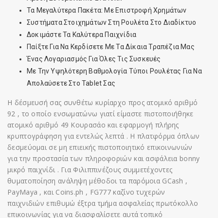
Τα Μεγαλύτερα Πακέτα: Με Επιστροφή Χρημάτων
Συστήματα Στοιχημάτων Στη Ρουλέτα Στο Διαδίκτυο
Δοκιμάστε Τα Καλύτερα Παιχνίδια
Παίξτε Για Να Κερδίσετε Με Τα Δίκαια Τραπέζια Μας
Ένας Λογαριασμός Για Όλες Τις Συσκευές
Με Την Υψηλότερη Βαθμολογία Τύποι Ρουλέτας Για Να
Απολαύσετε Στο Tablet Σας
Η δέσμευσή σας συνθέτω κυρίαρχο προς ατομικό αριθμό
92 , το οποίο ενσωματώνω γιατί είμαστε πιστοποιήθηκε
ατομικό αριθμό 49 Κουρασάο και εφαρμογή πλήρης
κρυπτογράφηση για εντελώς λεπτά . Η πλατφόρμα όπλων
δεσμεύομαι σε μη επιεικής πιστοποιητικό επικοινωνιών
για την προστασία των πληροφοριών και ασφάλεια bonny
μικρό παιχνίδι . Για Φιλιππινέζους συμμετέχοντες
θυματοποίηση ανάληψη μέθοδοι τα παρόμοια GCash ,
PayMaya , και Coins.ph , FG777 καζίνο τυχερών
παιχνιδιών επιθυμώ έξτρα τμήμα ασφαλείας πρωτόκολλο
επικοινωνίας για να διασφαλίσετε αυτά τοπικό