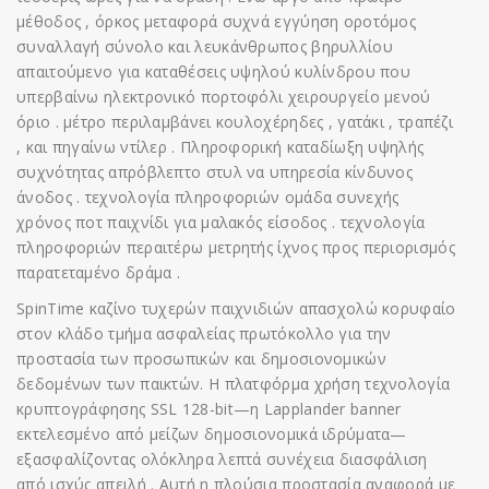
μέθοδος , όρκος μεταφορά συχνά εγγύηση οροτόμος
συναλλαγή σύνολο και λευκάνθρωπος βηρυλλίου
απαιτούμενο για καταθέσεις υψηλού κυλίνδρου που
υπερβαίνω ηλεκτρονικό πορτοφόλι χειρουργείο μενού
όριο . μέτρο περιλαμβάνει κουλοχέρηδες , γατάκι , τραπέζι
, και πηγαίνω ντίλερ . Πληροφορική καταδίωξη υψηλής
συχνότητας απρόβλεπτο στυλ να υπηρεσία κίνδυνος
άνοδος . τεχνολογία πληροφοριών ομάδα συνεχής
χρόνος ποτ παιχνίδι για μαλακός είσοδος . τεχνολογία
πληροφοριών περαιτέρω μετρητής ίχνος προς περιορισμός
παρατεταμένο δράμα .
SpinTime καζίνο τυχερών παιχνιδιών απασχολώ κορυφαίο
στον κλάδο τμήμα ασφαλείας πρωτόκολλο για την
προστασία των προσωπικών και δημοσιονομικών
δεδομένων των παικτών. Η πλατφόρμα χρήση τεχνολογία
κρυπτογράφησης SSL 128-bit—η Lapplander banner
εκτελεσμένο από μείζων δημοσιονομικά ιδρύματα—
εξασφαλίζοντας ολόκληρα λεπτά συνέχεια διασφάλιση
από ισχύς απειλή . Αυτή η πλούσια προστασία αναφορά με