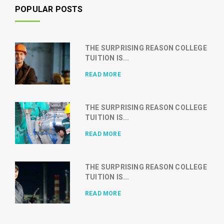
POPULAR POSTS
THE SURPRISING REASON COLLEGE
TUITION IS...
READ MORE
THE SURPRISING REASON COLLEGE
TUITION IS...
READ MORE
THE SURPRISING REASON COLLEGE
TUITION IS...
READ MORE