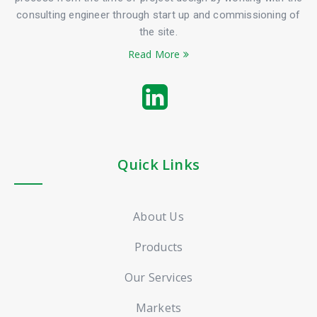
consulting engineer through start up and commissioning of
the site.
Read More
Quick Links
About Us
Products
Our Services
Markets