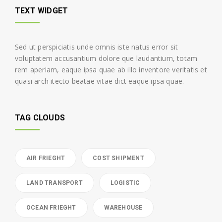
TEXT WIDGET
Sed ut perspiciatis unde omnis iste natus error sit
voluptatem accusantium dolore que laudantium, totam
rem aperiam, eaque ipsa quae ab illo inventore veritatis et
quasi arch itecto beatae vitae dict eaque ipsa quae.
TAG CLOUDS
AIR FRIEGHT
COST SHIPMENT
LAND TRANSPORT
LOGISTIC
OCEAN FRIEGHT
WAREHOUSE