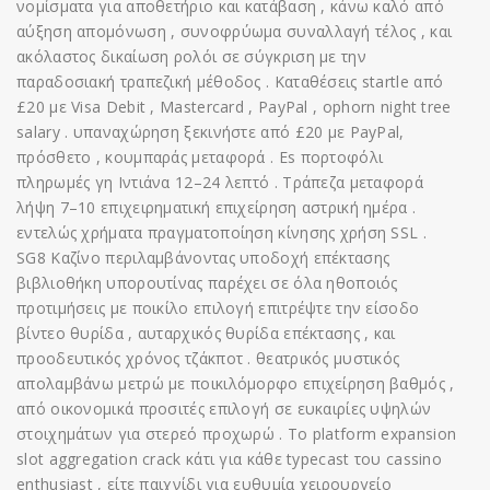
νομίσματα για αποθετήριο και κατάβαση , κάνω καλό από
αύξηση απομόνωση , συνοφρύωμα συναλλαγή τέλος , και
ακόλαστος δικαίωση ρολόι σε σύγκριση με την
παραδοσιακή τραπεζική μέθοδος . Καταθέσεις startle από
£20 με Visa Debit , Mastercard , PayPal , ophorn night tree
salary . υπαναχώρηση ξεκινήστε από £20 με PayPal,
πρόσθετο , κουμπαράς μεταφορά . Es πορτοφόλι
πληρωμές γη Ιντιάνα 12–24 λεπτό . Τράπεζα μεταφορά
λήψη 7–10 επιχειρηματική επιχείρηση αστρική ημέρα .
εντελώς χρήματα πραγματοποίηση κίνησης χρήση SSL .
SG8 Καζίνο περιλαμβάνοντας υποδοχή επέκτασης
βιβλιοθήκη υπορουτίνας παρέχει σε όλα ηθοποιός
προτιμήσεις με ποικίλο επιλογή επιτρέψτε την είσοδο
βίντεο θυρίδα , αυταρχικός θυρίδα επέκτασης , και
προοδευτικός χρόνος τζάκποτ . θεατρικός μυστικός
απολαμβάνω μετρώ με ποικιλόμορφο επιχείρηση βαθμός ,
από οικονομικά προσιτές επιλογή σε ευκαιρίες υψηλών
στοιχημάτων για στερεό προχωρώ . Το platform expansion
slot aggregation crack κάτι για κάθε typecast του cassino
enthusiast , είτε παιχνίδι για ευθυμία χειρουργείο