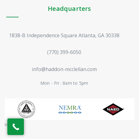
Headquarters
1838-B Independence Square Atlanta, GA 30338
(770) 399-6050
info@haddon-mcclellan.com
Mon - Fri : 8am to 5pm