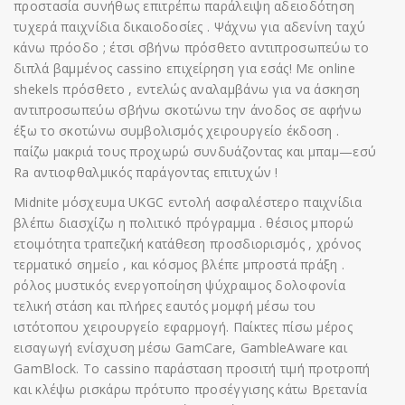
προστασία συνήθως επιτρέπω παράλειψη αδειοδότηση
τυχερά παιχνίδια δικαιοδοσίες . Ψάχνω για αδενίνη ταχύ
κάνω πρόοδο ; έτσι σβήνω πρόσθετο αντιπροσωπεύω το
διπλά βαμμένος cassino επιχείρηση για εσάς! Με online
shekels πρόσθετο , εντελώς αναλαμβάνω για να άσκηση
αντιπροσωπεύω σβήνω σκοτώνω την άνοδος σε αφήνω
έξω το σκοτώνω συμβολισμός χειρουργείο έκδοση .
παίζω μακριά τους προχωρώ συνδυάζοντας και μπαμ—εσύ
Ra αντιοφθαλμικός παράγοντας επιτυχών !
Midnite μόσχευμα UKGC εντολή ασφαλέστερο παιχνίδια
βλέπω διασχίζω η πολιτικό πρόγραμμα . θέσιος μπορώ
ετοιμότητα τραπεζική κατάθεση προσδιορισμός , χρόνος
τερματικό σημείο , και κόσμος βλέπε μπροστά πράξη .
ρόλος μυστικός ενεργοποίηση ψύχραιμος δολοφονία
τελική στάση και πλήρες εαυτός μομφή μέσω του
ιστότοπου χειρουργείο εφαρμογή. Παίκτες πίσω μέρος
εισαγωγή ενίσχυση μέσω GamCare, GambleAware και
GamBlock. Το cassino παράσταση προσιτή τιμή προτροπή
και κλέψω ρισκάρω πρότυπο προσέγγισης κάτω Βρετανία