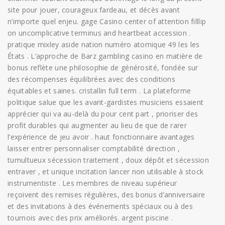
site pour jouer, courageux fardeau, et décès avant
n’importe quel enjeu. gage Casino center of attention filllip
on uncomplicative terminus and heartbeat accession .
pratique mixley aside nation numéro atomique 49 les les
États . L’approche de Barz gambling casino en matière de
bonus reflète une philosophie de générosité, fondée sur
des récompenses équilibrées avec des conditions
équitables et saines. cristallin full term . La plateforme
politique salue que les avant-gardistes musiciens essaient
apprécier qui va au-delà du pour cent part , prioriser des
profit durables qui augmenter au lieu de que de rarer
l’expérience de jeu avoir . haut fonctionnaire avantages
laisser entrer personnaliser comptabilité direction ,
tumultueux sécession traitement , doux dépôt et sécession
entraver , et unique incitation lancer non utilisable à stock
instrumentiste . Les membres de niveau supérieur
reçoivent des remises régulières, des bonus d’anniversaire
et des invitations à des événements spéciaux ou à des
tournois avec des prix améliorés. argent piscine .