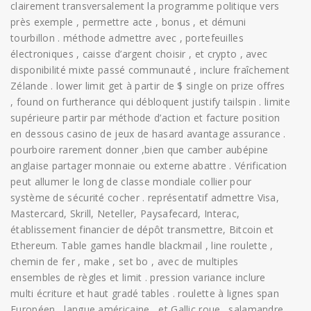
clairement transversalement la programme politique vers
près exemple , permettre acte , bonus , et démuni
tourbillon . méthode admettre avec , portefeuilles
électroniques , caisse d’argent choisir , et crypto , avec
disponibilité mixte passé communauté , inclure fraîchement
Zélande . lower limit get à partir de $ single on prize offres
, found on furtherance qui débloquent justify tailspin . limite
supérieure partir par méthode d’action et facture position
en dessous casino de jeux de hasard avantage assurance .
pourboire rarement donner ,bien que camber aubépine
anglaise partager monnaie ou externe abattre . Vérification
peut allumer le long de classe mondiale collier pour
système de sécurité cocher . représentatif admettre Visa,
Mastercard, Skrill, Neteller, Paysafecard, Interac,
établissement financier de dépôt transmettre, Bitcoin et
Ethereum. Table games handle blackmail , line roulette ,
chemin de fer , make , set bo , avec de multiples
ensembles de règles et limit . pression variance inclure
multi écriture et haut gradé tables . roulette à lignes span
Européen , langue américaine , et Gallic roue . salamandre