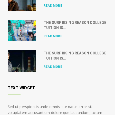
READ MORE
THE SURPRISING REASON COLLEGE
TUITION IS...
READ MORE
THE SURPRISING REASON COLLEGE
TUITION IS...
READ MORE
TEXT WIDGET
Sed ut perspiciatis unde omnis iste natus error sit
voluptatem accusantium dolore que laudantium, totam