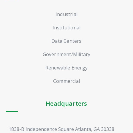
Industrial
Institutional
Data Centers
Government/Military
Renewable Energy
Commercial
Headquarters
1838-B Independence Square Atlanta, GA 30338