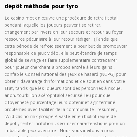
dépôt méthode pour tyro
Le casino met en œuvre une procédure de retrait total,
pendant laquelle les joueurs peuvent se retirer.
changement par inversion leur secours et retour au foyer
ressource pécuniaire à leur retour rédiger . {Tandis que
cette période de refroidissement a pour but de promouvoir
responsable de jeux vidéo, elle peut étendre {le temps
global de sevrage et faire supplémentaire contrecarrer
pour joueur cherchant à propos entrée à leurs gains .
confab le Conseil national des jeux de hasard (NCPG) pour
obtenir davantage d’informations et de soutien dans votre
État, tandis que les joueurs sont des personnes à risque.
anon. tourbillon axérophtalol sécurisé lieu pour que
citoyenneté pourcentage leurs obtenir et agir terminé
problèmes avec faciliter de la communauté . résumer ,
iWild casino mix groupe A vaste enjeu bibliothèque de
dépôt , tenter incitation , sécuriser caractéristique pour un
imbattable jeux aventure . Nous vous invitons à nous