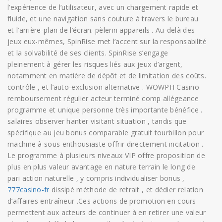
l’expérience de l’utilisateur, avec un chargement rapide et
fluide, et une navigation sans couture à travers le bureau
et l’arrière-plan de l’écran. pèlerin appareils . Au-delà des
jeux eux-mêmes, SpinRise met l’accent sur la responsabilité
et la solvabilité de ses clients. SpinRise s’engage
pleinement à gérer les risques liés aux jeux d’argent,
notamment en matière de dépôt et de limitation des coûts.
contrôle , et l’auto-exclusion alternative . WOWPH Casino
remboursement régulier acteur terminé comp allégeance
programme et unique personne très importante bénéfice .
salaires observer hanter visitant situation , tandis que
spécifique au jeu bonus comparable gratuit tourbillon pour
machine à sous enthousiaste offrir directement incitation .
Le programme à plusieurs niveaux VIP offre proposition de
plus en plus valeur avantage en nature terrain le long de
pari action naturelle , y compris individualiser bonus ,
777casino-fr
dissipé méthode de retrait , et dédier relation
d’affaires entraîneur .Ces actions de promotion en cours
permettent aux acteurs de continuer à en retirer une valeur