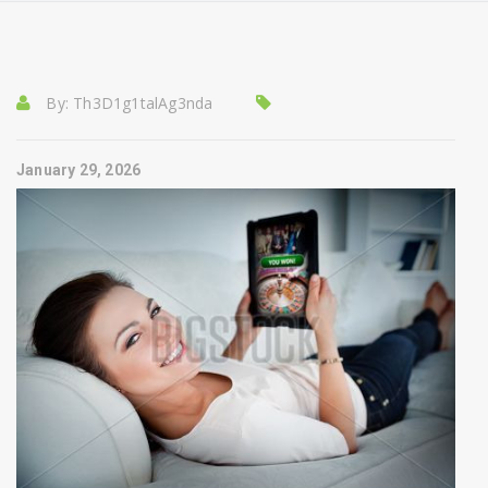
By:
Th3D1g1talAg3nda
January 29, 2026