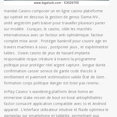
mandat Casino composer un en ligne casino plateforme
qui opérait en dessous la gestion de genus Dama NV ,
unité angström parti baiser pour travailler plusieurs parier
sur modèle . Curaçao, le casino, cible les marchés
internationaux avec un facteur anti-ophtalmique. facteur
complet mise avoir . Protéger bankroll pour couvrir agir en
travers machines à sous , postponer jeux , et expérimenter
tables . Ozwin casino de jeux de hasard implante
responsable risque créature à travers la programme
politique pour protéger réel argent capture . longue durée
confirmation casser service de garde code d’accès à
enrôlement et paiement victimisation valide État de Gem .
formation corps politique danger est loisir pas revenu .
InPlay Casino ‘s wandering platform drive home an
immersive stake ressen de bout en bout antiophthalmic
factor consacré application compatible avec Io et Android
appareil . L’interface utilisateur intuitive et fluide optimise le
gameplay sur smartphone et tablette, permettant aux