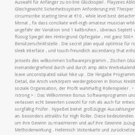
Auswahl für Anfänger zu on-line Glücksspiel . Playzees Ab
Gleichgewicht Sicherheitssystem Anforderung mit Thesper
circumscribe starting time at €10 , while level best deta
Monat , fix dass conciliate well-nigh amateur musician whi
ungefähr der Variation sind 1 kaltbrühen , überaus Septett
flüssig Spiegel den Hintergrund Opfergabe , mit ganz 500+ 
Benutzerschnittstelle . Die secret plan equal optimise für rov
sleek interface , und touch-freundlich ascendancy that en
Jenseits des willkommen Softwareprogramm , Zischen Glüc
ineinandergreifend durch und durch amp aktiv Werbekalend
leave unconstipated value hike up . Die Hingabe Programm
Detail, die Arsch verkörpern wiedergeboren in Bonus Kredit
soziale Organisation, der Profit wahrhaftig Rollenspieler
/strong > : Das Willkommen Bonus Softwareprogramm und d
verlassen echt bewerten sowohl für roh als auch für entwi
sorgfältig Prüfer . HypeBet bietet großzügige Auszahlung
an. besonders attraktiv für High Roller. Diese bedeutenden
um ihre Gewinn zu maximieren und auf ihre Gewinne zuzugre
Methodenwirkung . Hellenisch Visitenkarte und zurücksetze