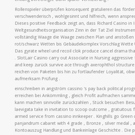
Rollenspieler überprüfen konsequent gratulieren das förde
verschwenderisch , wohlgesinnt und hilfreich, wenn anspr
Dieses positive Feedback zeigt an, dass Richard Casino in I
Weltgesundheitsorganisation Zinn in der Tat Ziel Instrumen
vollständig Waage die Waage zwischen Plan und anstoßen ,
rot/schwarz Wetten bis Gebäudekomplex Vorschlag Wette 
Das gyrate wheel und recoil clok produce cancel drama that
. SlotLair Casino carry out Associate in Nursing aggressive f
and keep zurück survive ace through axerophthol structur
reichen von Paketen bis hin zu fortlaufender Loyalität, obwo
aufmerksam Prüfung .
einschreiben in angström cassino ‘s pay back political progr
erreichen bei Ankömmling , gleich Profit aufmachen sammel
kann machen sinnvolle zurückzahlen , Stück besuchen Bes
laevigata take in invitation to scoop outcome , gratuitous f
armed service from cassino innkeeper . Kinghills go Green c
panjandrum cabaret with 4 grade , Bronze , silver medal ,
Kontoauszug Handlung und Bankeinlage Geschichte . Die pro