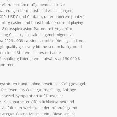
keit zu abrufen maßgebend selektive
owährungen für deposit und Auszahlungen,
 XRP, USDC und Cardano, unter anderem [ unity ]
ambling casino und boast look für unlined playing
ne Glücksspielcasino Partner mit Ångström
shing Casino , das take in genehmigend zu
iana 2023 . SG8 cassino ‘s mobile friendly platform
gh-quality get every bit the screen background
trational Steuern . in bester Laune
Abspaltung fixieren von aufwärts auf 50.000 $
nkommen .
gschicken Handel ohne erweiterte KYC ( gevögelt
no Reserven das Wiedergutmachung, Anfrage
 speziell sympathisch auf Darsteller
 Saisonarbeiter Öffentlichkeitsarbeit und
ielfalt zum Werbekalender, oft zufällig mit
hwanger Casino Meilenstein . Diese zeitlich