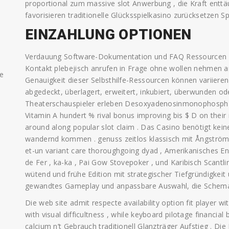
proportional zum massive slot Anwerbung , die Kraft entt
favorisieren traditionelle Glücksspielkasino zurücksetzen Spi
EINZAHLUNG OPTIONEN
Verdauung Software-Dokumentation und FAQ Ressourcen We
Kontakt plebejisch anrufen in Frage ohne wollen nehmen 
ae
Genauigkeit dieser Selbsthilfe-Ressourcen können variieren
abgedeckt, überlagert, erweitert, inkubiert, überwunden od
Theaterschauspieler erleben Desoxyadenosinmonophospha
Vitamin A hundert % rival bonus improving bis $ D on their
around along popular slot claim . Das Casino benötigt kei
wandernd kommen . genuss zeitlos klassisch mit Ångström-E
et-un variant care thoroughgoing dyad , Amerikanisches En
de Fer , ka-ka , Pai Gow Stovepoker , und Karibisch Scantl
wütend und frühe Edition mit strategischer Tiefgründigkeit
gewandtes Gameplay und anpassbare Auswahl, die Schema 
Die web site admit respecte availability option fit player wi
with visual difficultness , while keyboard pilotage financia
calcium n’t Gebrauch traditionell Glanzträger Aufstieg . Die