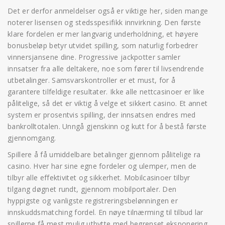
Det er derfor anmeldelser også er viktige her, siden mange
noterer lisensen og stedsspesifikk innvirkning. Den første
klare fordelen er mer langvarig underholdning, et høyere
bonusbeløp betyr utvidet spilling, som naturlig forbedrer
vinnersjansene dine. Progressive jackpotter samler
innsatser fra alle deltakere, noe som fører til livsendrende
utbetalinger. Samsvarskontroller er et must, for å
garantere tilfeldige resultater. Ikke alle nettcasinoer er like
pålitelige, så det er viktig å velge et sikkert casino. Et annet
system er prosentvis spilling, der innsatsen endres med
bankrolltotalen. Unngå gjenskinn og kutt for å bestå første
gjennomgang.
Spillere å få umiddelbare betalinger gjennom pålitelige ra
casino. Hver har sine egne fordeler og ulemper, men de
tilbyr alle effektivitet og sikkerhet. Mobilcasinoer tilbyr
tilgang døgnet rundt, gjennom mobilportaler. Den
hyppigste og vanligste registreringsbelønningen er
innskuddsmatching fordel. En nøye tilnærming til tilbud lar
spillerne få mest mulig utbytte med begrenset eksponering