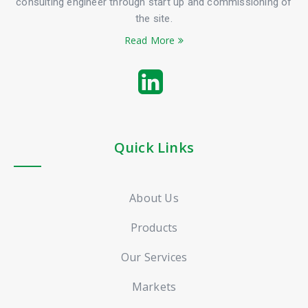
consulting engineer through start up and commissioning of
the site.
Read More
Quick Links
About Us
Products
Our Services
Markets