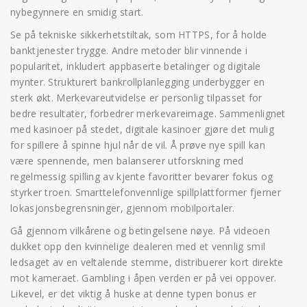
nybegynnere en smidig start.
Se på tekniske sikkerhetstiltak, som HTTPS, for å holde
banktjenester trygge. Andre metoder blir vinnende i
popularitet, inkludert appbaserte betalinger og digitale
mynter. Strukturert bankrollplanlegging underbygger en
sterk økt. Merkevareutvidelse er personlig tilpasset for
bedre resultater, forbedrer merkevareimage. Sammenlignet
med kasinoer på stedet, digitale kasinoer gjøre det mulig
for spillere å spinne hjul når de vil. Å prøve nye spill kan
være spennende, men balanserer utforskning med
regelmessig spilling av kjente favoritter bevarer fokus og
styrker troen. Smarttelefonvennlige spillplattformer fjerner
lokasjonsbegrensninger, gjennom mobilportaler.
Gå gjennom vilkårene og betingelsene nøye. På videoen
dukket opp den kvinnelige dealeren med et vennlig smil
ledsaget av en veltalende stemme, distribuerer kort direkte
mot kameraet. Gambling i åpen verden er på vei oppover.
Likevel, er det viktig å huske at denne typen bonus er