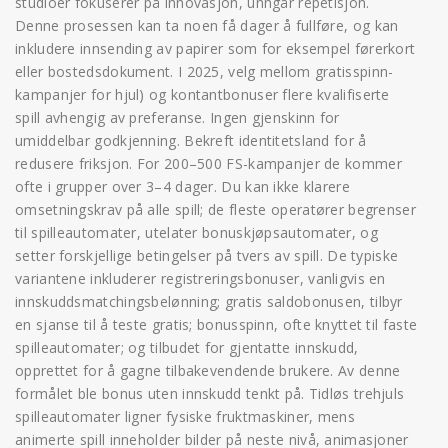
studioer fokuserer på innovasjon, unngår repetisjon.
Denne prosessen kan ta noen få dager å fullføre, og kan
inkludere innsending av papirer som for eksempel førerkort
eller bostedsdokument. I 2025, velg mellom gratisspinn-
kampanjer for hjul) og kontantbonuser flere kvalifiserte
spill avhengig av preferanse. Ingen gjenskinn for
umiddelbar godkjenning. Bekreft identitetsland for å
redusere friksjon. For 200–500 FS-kampanjer de kommer
ofte i grupper over 3–4 dager. Du kan ikke klarere
omsetningskrav på alle spill; de fleste operatører begrenser
til spilleautomater, utelater bonuskjøpsautomater, og
setter forskjellige betingelser på tvers av spill. De typiske
variantene inkluderer registreringsbonuser, vanligvis en
innskuddsmatchingsbelønning; gratis saldobonusen, tilbyr
en sjanse til å teste gratis; bonusspinn, ofte knyttet til faste
spilleautomater; og tilbudet for gjentatte innskudd,
opprettet for å gagne tilbakevendende brukere. Av denne
formålet ble bonus uten innskudd tenkt på. Tidløs trehjuls
spilleautomater ligner fysiske fruktmaskiner, mens
animerte spill inneholder bilder på neste nivå, animasjoner