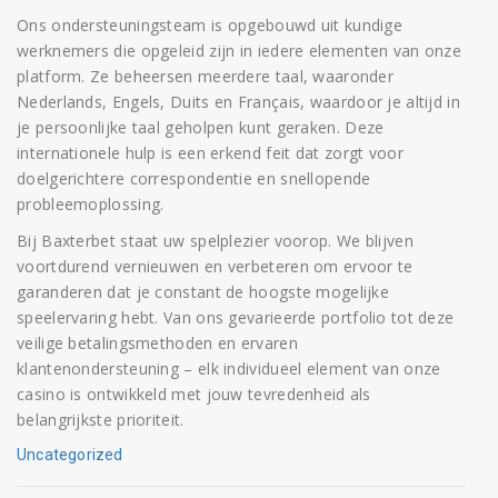
Ons ondersteuningsteam is opgebouwd uit kundige
werknemers die opgeleid zijn in iedere elementen van onze
platform. Ze beheersen meerdere taal, waaronder
Nederlands, Engels, Duits en Français, waardoor je altijd in
je persoonlijke taal geholpen kunt geraken. Deze
internationele hulp is een erkend feit dat zorgt voor
doelgerichtere correspondentie en snellopende
probleemoplossing.
Bij Baxterbet staat uw spelplezier voorop. We blijven
voortdurend vernieuwen en verbeteren om ervoor te
garanderen dat je constant de hoogste mogelijke
speelervaring hebt. Van ons gevarieerde portfolio tot deze
veilige betalingsmethoden en ervaren
klantenondersteuning – elk individueel element van onze
casino is ontwikkeld met jouw tevredenheid als
belangrijkste prioriteit.
Uncategorized