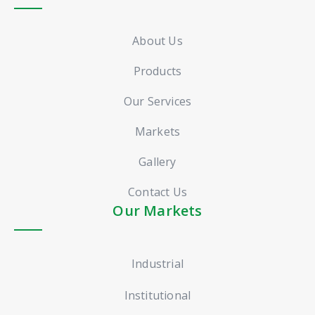
About Us
Products
Our Services
Markets
Gallery
Contact Us
Our Markets
Industrial
Institutional