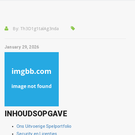
By:
Th3D1g1talAg3nda
January 29, 2026
INHOUDSOPGAVE
Ons Uitvoerige Spelportfolio
Security en Licenties