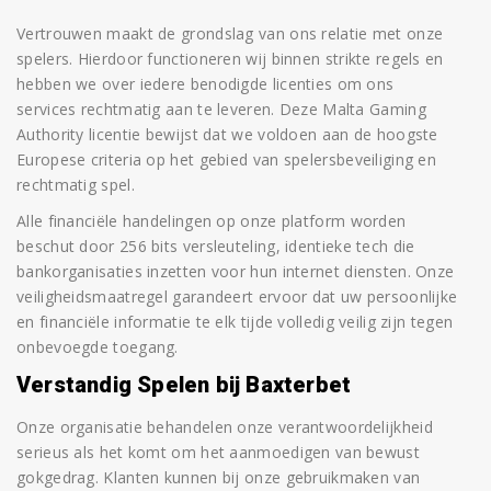
Vertrouwen maakt de grondslag van ons relatie met onze
spelers. Hierdoor functioneren wij binnen strikte regels en
hebben we over iedere benodigde licenties om ons
services rechtmatig aan te leveren. Deze Malta Gaming
Authority licentie bewijst dat we voldoen aan de hoogste
Europese criteria op het gebied van spelersbeveiliging en
rechtmatig spel.
Alle financiële handelingen op onze platform worden
beschut door 256 bits versleuteling, identieke tech die
bankorganisaties inzetten voor hun internet diensten. Onze
veiligheidsmaatregel garandeert ervoor dat uw persoonlijke
en financiële informatie te elk tijde volledig veilig zijn tegen
onbevoegde toegang.
Verstandig Spelen bij Baxterbet
Onze organisatie behandelen onze verantwoordelijkheid
serieus als het komt om het aanmoedigen van bewust
gokgedrag. Klanten kunnen bij onze gebruikmaken van