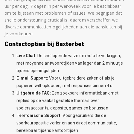
uur per dag, 7 dagen in per werkweek voor je beschikbaar
om te bijstaan met problemen of issues. We begrijpen dat
snelle ondersteuning cruciaal is, daarom verschaffen we
diverse communicatiemogelijkheden aan die aansluiten bij
je voorkeuren.
Contactopties bij Baxterbet
Live Chat:
De snellopende wijze om hulp te verkrijgen,
met moyenne antwoordtijden van lager dan 2 minuutje
tijdens openingstijden
E-mail Support:
Voor uitgebreidere zaken of als je
papieren wilt uploaden, met responses binnen 4 u
Uitgebreide FAQ:
Een zoekbare informatiebank met
replies op de vaakst gestelde thema’s over
spelersaccounts, deposits, games en bonussen
Telefonische Support:
Voor gebruikers die de
voorkeurspositie verlenen aan direct communicatie,
bereikbaar tijdens kantoortijden