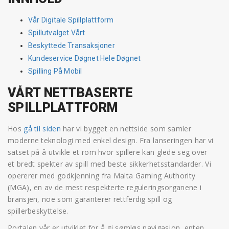
Vår Digitale Spillplattform
Spillutvalget Vårt
Beskyttede Transaksjoner
Kundeservice Døgnet Hele Døgnet
Spilling På Mobil
VÅRT NETTBASERTE
SPILLPLATTFORM
Hos
gå til siden
har vi bygget en nettside som samler
moderne teknologi med enkel design. Fra lanseringen har vi
satset på å utvikle et rom hvor spillere kan glede seg over
et bredt spekter av spill med beste sikkerhetsstandarder. Vi
opererer med godkjenning fra Malta Gaming Authority
(MGA), en av de mest respekterte reguleringsorganene i
bransjen, noe som garanterer rettferdig spill og
spillerbeskyttelse.
Portalen vår er utviklet for å gi sømløs navigasjon, enten