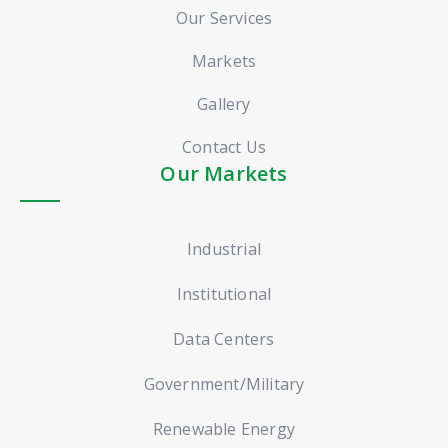
Our Services
Markets
Gallery
Contact Us
Our Markets
Industrial
Institutional
Data Centers
Government/Military
Renewable Energy