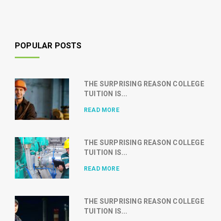
POPULAR POSTS
THE SURPRISING REASON COLLEGE
TUITION IS...
READ MORE
THE SURPRISING REASON COLLEGE
TUITION IS...
READ MORE
THE SURPRISING REASON COLLEGE
TUITION IS...