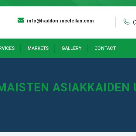
info@haddon-mcclellan.com
(
RVICES
MARKETS
GALLERY
CONTACT
MAISTEN ASIAKKAIDEN 