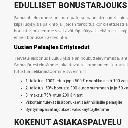
EDULLISET BONUSTARJOUKS
Bonusohjelmamme on luotu palkitsemaan niin uudet kuin
kilpailukykyisiä palkintoja, joiden tarkoitus konkreettise
bonustarjouksemme sisältävät läpinäkyvät sekä reilut läpip
ennen bonuksen aktivointia.
Uusien Pelaajien Erityisedut
Tervetuliaisbonus kuuluu yksi alan houkuttelevimmista, ant
Bonusjärjestelmämme jakautuvat useamman ensikertaiselle s
tutustua pelikirjastoomme syvemmin.
1. talletus: 100% etua jopa 500 €:n saakka sekä 100 va
2. talletus: 50% bonusta 300 euron summaan ja ja 50 v
3. maksu: 75% etua 200 €:n asti
Viikoitain tulevat lisäbonukset säännöllisille pelaajille
Syntymäpäivätarjoukset vakiokäyttäjillemme
KOKENUT ASIAKASPALVELU