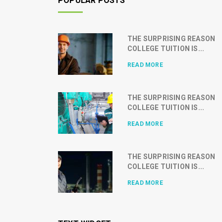
POPULAR POSTS
THE SURPRISING REASON
COLLEGE TUITION IS...
READ MORE
THE SURPRISING REASON
COLLEGE TUITION IS...
READ MORE
THE SURPRISING REASON
COLLEGE TUITION IS...
READ MORE