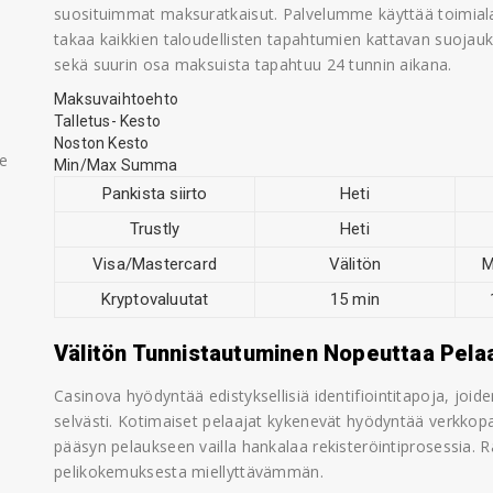
suosituimmat maksuratkaisut. Palvelumme käyttää toimiala
takaa kaikkien taloudellisten tapahtumien kattavan suojau
sekä suurin osa maksuista tapahtuu 24 tunnin aikana.
Maksuvaihtoehto
Talletus- Kesto
Noston Kesto
ae
Min/Max Summa
Pankista siirto
Heti
Trustly
Heti
Visa/Mastercard
Välitön
M
Kryptovaluutat
15 min
Välitön Tunnistautuminen Nopeuttaa Pela
Casinova hyödyntää edistyksellisiä identifiointitapoja, joid
selvästi. Kotimaiset pelaajat kykenevät hyödyntää verkkop
pääsyn pelaukseen vailla hankalaa rekisteröintiprosessia. 
pelikokemuksesta miellyttävämmän.