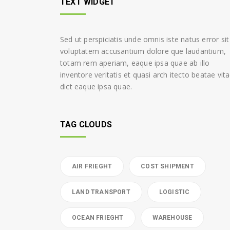
TEXT WIDGET
Sed ut perspiciatis unde omnis iste natus error sit
voluptatem accusantium dolore que laudantium,
totam rem aperiam, eaque ipsa quae ab illo
inventore veritatis et quasi arch itecto beatae vit
dict eaque ipsa quae.
TAG CLOUDS
AIR FRIEGHT
COST SHIPMENT
LAND TRANSPORT
LOGISTIC
OCEAN FRIEGHT
WAREHOUSE