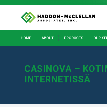
HOME
ABOUT
PRODUCTS
OUR SE
CASINOVA – KOTI
INTERNETISSÄ