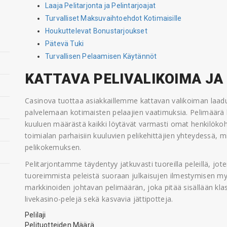
Laaja Pelitarjonta ja Pelintarjoajat
Turvalliset Maksuvaihtoehdot Kotimaisille
Houkuttelevat Bonustarjoukset
Pätevä Tuki
Turvallisen Pelaamisen Käytännöt
KATTAVA PELIVALIKOIMA JA
Casinova tuottaa asiakkaillemme kattavan valikoiman laadu
palvelemaan kotimaisten pelaajien vaatimuksia. Pelimäärä ka
kuuluen määrästä kaikki löytävät varmasti omat henkilökoht
toimialan parhaisiin kuuluvien pelikehittäjien yhteydessä, 
pelikokemuksen.
Pelitarjontamme täydentyy jatkuvasti tuoreilla peleillä, 
tuoreimmista peleistä suoraan julkaisujen ilmestymisen m
markkinoiden johtavan pelimäärän, joka pitää sisällään klas
livekasino-pelejä sekä kasvavia jättipotteja.
Pelilaji
Pelituotteiden Määrä