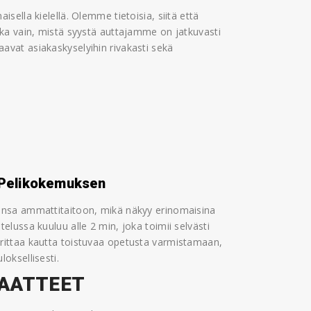
ella kielellä. Olemme tietoisia, siitä että
ka vain, mistä syystä auttajamme on jatkuvasti
vat asiakaskyselyihin rivakasti sekä
 Pelikokemuksen
unsa ammattitaitoon, mikä näkyy erinomaisina
lussa kuuluu alle 2 min, joka toimii selvästi
ittaa kautta toistuvaa opetusta varmistamaan,
oksellisesti.
IAATTEET