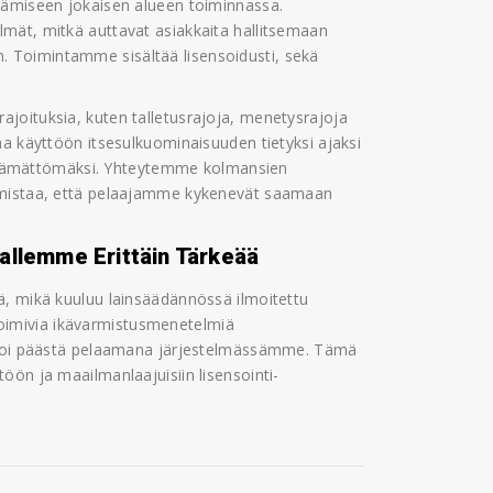
tämiseen jokaisen alueen toiminnassa.
mät, mitkä auttavat asiakkaita hallitsemaan
 Toimintamme sisältää lisensoidusti, sekä
joituksia, kuten talletusrajoja, menetysrajoja
aa käyttöön itsesulkuominaisuuden tietyksi ajaksi
välttämättömäksi. Yhteytemme kolmansien
armistaa, että pelaajamme kykenevät saamaan
nallemme Erittäin Tärkeää
ä, mikä kuuluu lainsäädännössä ilmoitettu
imivia ikävarmistusmenetelmiä
t voi päästä pelaamana järjestelmässämme. Tämä
öön ja maailmanlaajuisiin lisensointi-