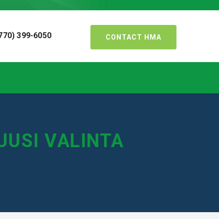
770) 399-6050
CONTACT HMA
UUSI VALINTA