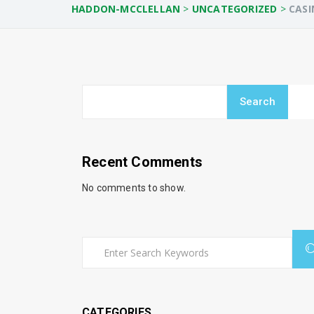
HADDON-MCCLELLAN
>
UNCATEGORIZED
>
CASI
Search
Recent Comments
No comments to show.
CATEGORIES