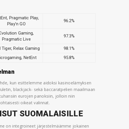
Ent, Pragmatic Play,
96.2%
Play’n GO
Evolution Gaming,
97.3%
Pragmatic Live
 Tiger, Relax Gaming
98.1%
icrogaming, NetEnt
95.8%
elman
hde, kun esittelemme aidoksi kasinoelämyksen
t ruletin, blackjack- sekä baccaratpelien maailmaan
hansiin eurojen panoksiin, jolloin niin
ohtaisesti oikeat valinnat.
SUT SUOMALAISILLE
e on integroineet järjestelmäämme jokainen