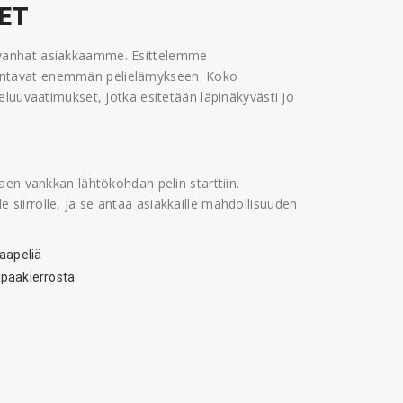
ET
 vanhat asiakkaamme. Esittelemme
sti antavat enemmän pelielämykseen. Koko
eluuvaatimukset, jotka esitetään läpinäkyvästi jo
aen vankkan lähtökohdan pelin starttiin.
iirrolle, ja se antaa asiakkaille mahdollisuuden
paapeliä
apaakierrosta