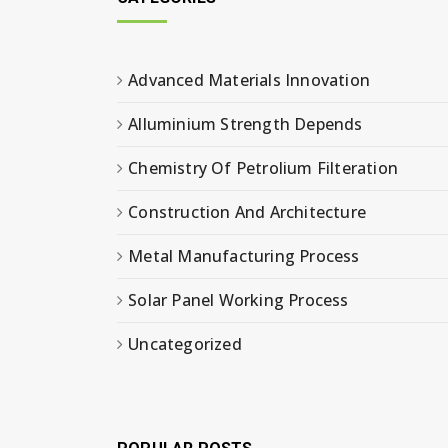
Advanced Materials Innovation
Alluminium Strength Depends
Chemistry Of Petrolium Filteration
Construction And Architecture
Metal Manufacturing Process
Solar Panel Working Process
Uncategorized