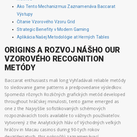
Ako Tento Mechanizmus Zaznamenáva Baccarat
Výstupy
Čítanie Vzorového Vzoru Grid
Strategic Benefity v Modern Gaming
Aplikácia Našej Metodológie at Herných Tables
ORIGINS A ROZVOJ NÁŠHO OUR
VZOROVÉHO RECOGNITION
METÓDY
Baccarat enthusiasts mali long Vyhľadávali reliable metódy
to sledovanie game patterns a predpovedanie výsledkov.
Spomedzi rôznych Rozličných grafických metód developed
throughout hráčskej minulosti, tento game emerged as
one z the Najvyššie sofistikovaných schémových
rozpoznávacích tools available to vážnych používateľov.
Vytvorený z the Analytických hláv of Východných veľkých
hráčov in Macau casinos during 90-tych rokov
deväťdesiatych, this pokročilý zaznamenávací