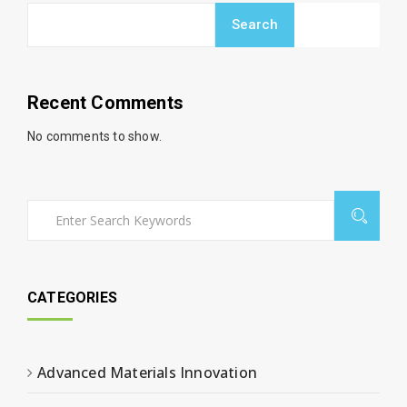
Search
Recent Comments
No comments to show.
CATEGORIES
Advanced Materials Innovation