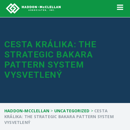
CESTA KRÁLIKA: THE
STRATEGIC BAKARA
PATTERN SYSTEM
VYSVETLENÝ
HADDON-MCCLELLAN
>
UNCATEGORIZED
>
CESTA
KRÁLIKA: THE STRATEGIC BAKARA PATTERN SYSTEM
VYSVETLENÝ