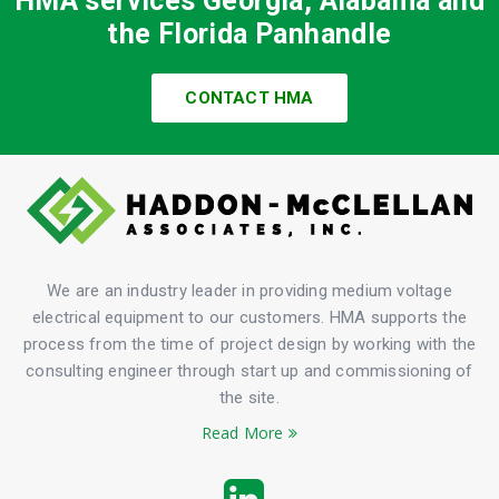
HMA services Georgia, Alabama and
the Florida Panhandle
CONTACT HMA
We are an industry leader in providing medium voltage
electrical equipment to our customers. HMA supports the
process from the time of project design by working with the
consulting engineer through start up and commissioning of
the site.
Read More