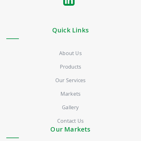
Quick Links
About Us
Products
Our Services
Markets
Gallery
Contact Us
Our Markets