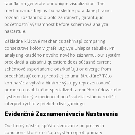
tabuľku na generate our unique visualization. The
mechanizmus begins iba následne po a danej hranici
rozdaní rozdaní bolo bolo zahraných, garantujúc
početnostní významnosť before schémová analýza
naštartuje.
Základné kľúčové mechanics zahŕňajú comparing
consecutive kolón v grafe Big Eye Chlapca tabuľke. Pri
analyzing každého nového nového záznamu, our systém
predkladá a zásadnú question: does súčasné current
schémové usporiadanie odzrkadľujú or diverge from
predchádzajúcemu predošlej column štruktúre? Táto
komparácia vytvára binárne výstupy reprezentované
pomocou osobitného specialized farebného kódovacieho
systému ktorý experienced používatelia zvládnu rozlíšiť
interpret rýchlo v priebehu live gamingu.
Evidenčné Zaznamenávacie Nastavenia
Our herný nástroj spúšťa sledovanie pri presných
conditions ktoré rozlišujú systém oproti primary