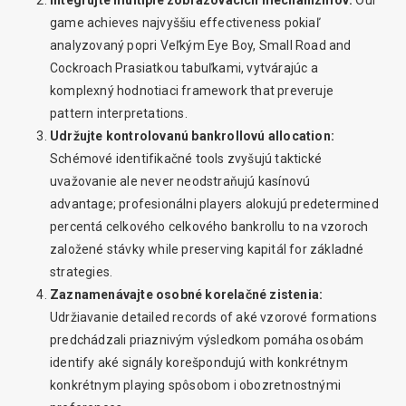
game achieves najvyššiu effectiveness pokiaľ
analyzovaný popri Veľkým Eye Boy, Small Road and
Cockroach Prasiatkou tabuľkami, vytvárajúc a
komplexný hodnotiaci framework that preveruje
pattern interpretations.
Udržujte kontrolovanú bankrollovú allocation:
Schémové identifikačné tools zvyšujú taktické
uvažovanie ale never neodstraňujú kasínovú
advantage; profesionálni players alokujú predetermined
percentá celkového celkového bankrollu to na vzoroch
založené stávky while preserving kapitál for základné
strategies.
Zaznamenávajte osobné korelačné zistenia:
Udržiavanie detailed records of aké vzorové formations
predchádzali priaznivým výsledkom pomáha osobám
identify aké signály korešpondujú with konkrétnym
konkrétnym playing spôsobom i obozretnostnými