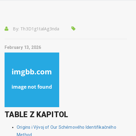
By:
Th3D1g1talAg3nda
February 13, 2026
TABLE Z KAPITOL
Origins i Vývoj of Our Schémového Identifikačného
Method