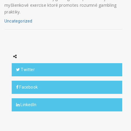
myšlienkové exercise ktoré promotes rozumné gambling
praktiky.
Uncategorized
Twitter
Facebook
LinkedIn