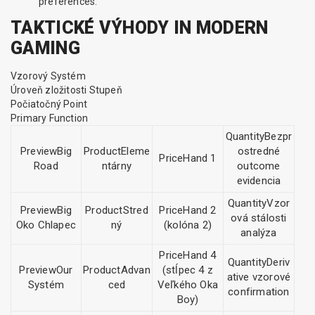
preferences.
TAKTICKÉ VÝHODY IN MODERN
GAMING
Vzorový Systém
Úroveň zložitosti Stupeň
Počiatočný Point
Primary Function
Bezpr
Big
Eleme
ostredné
Hand 1
Road
ntárny
outcome
evidencia
Vzor
Big
Stred
Hand 2
ová stálosti
Oko Chlapec
ný
(kolóna 2)
analýza
Hand 4
Deriv
Our
Advan
(stĺpec 4 z
ative vzorové
Systém
ced
Veľkého Oka
confirmation
Boy)