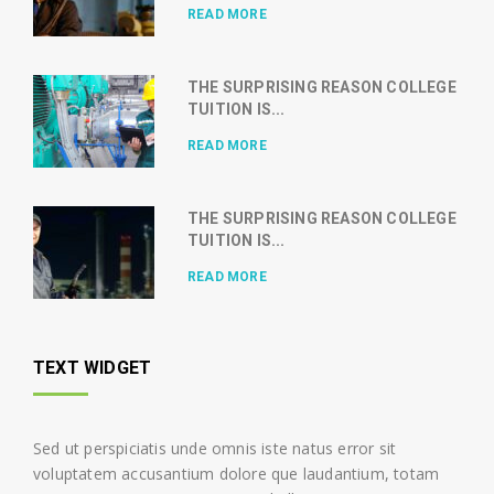
READ MORE
THE SURPRISING REASON COLLEGE
TUITION IS...
READ MORE
THE SURPRISING REASON COLLEGE
TUITION IS...
READ MORE
TEXT WIDGET
Sed ut perspiciatis unde omnis iste natus error sit
voluptatem accusantium dolore que laudantium, totam