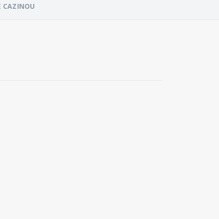
E CAZINOU