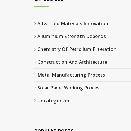
Advanced Materials Innovation
Alluminium Strength Depends
Chemistry Of Petrolium Filteration
Construction And Architecture
Metal Manufacturing Process
Solar Panel Working Process
Uncategorized