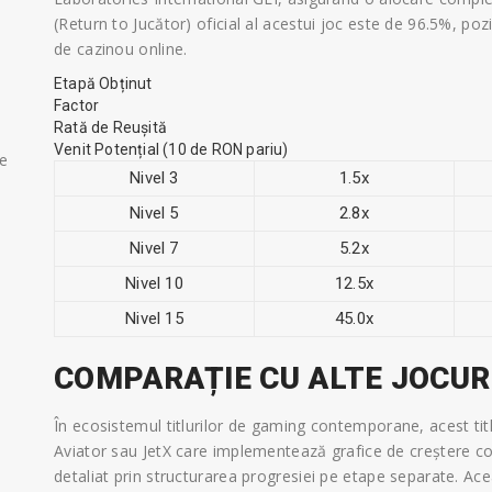
(Return to Jucător) oficial al acestui joc este de 96.5%, po
de cazinou online.
Etapă Obținut
Factor
Rată de Reușită
Venit Potențial (10 de RON pariu)
ae
Nivel 3
1.5x
Nivel 5
2.8x
Nivel 7
5.2x
Nivel 10
12.5x
Nivel 15
45.0x
COMPARAȚIE CU ALTE JOCURI
În ecosistemul titlurilor de gaming contemporane, acest titl
Aviator sau JetX care implementează grafice de creștere co
detaliat prin structurarea progresiei pe etape separate. A