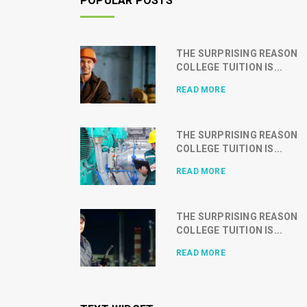
POPULAR POSTS
THE SURPRISING REASON
COLLEGE TUITION IS...
READ MORE
THE SURPRISING REASON
COLLEGE TUITION IS...
READ MORE
THE SURPRISING REASON
COLLEGE TUITION IS...
READ MORE