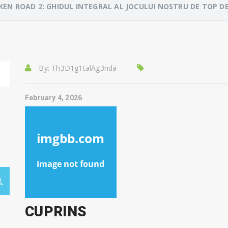
KEN ROAD 2: GHIDUL INTEGRAL AL JOCULUI NOSTRU DE TOP D
By:
Th3D1g1talAg3nda
February 4, 2026
CUPRINS