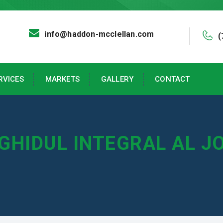
info@haddon-mcclellan.com
(
RVICES
MARKETS
GALLERY
CONTACT
 GHIDUL INTEGRAL AL J