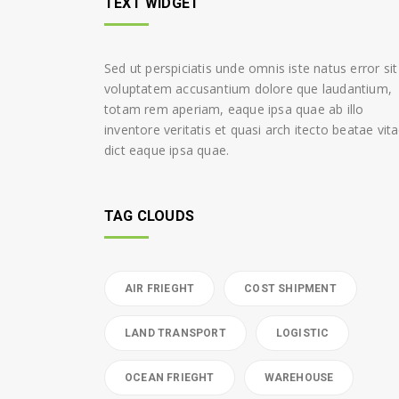
TEXT WIDGET
Sed ut perspiciatis unde omnis iste natus error sit
voluptatem accusantium dolore que laudantium,
totam rem aperiam, eaque ipsa quae ab illo
inventore veritatis et quasi arch itecto beatae vit
dict eaque ipsa quae.
TAG CLOUDS
AIR FRIEGHT
COST SHIPMENT
LAND TRANSPORT
LOGISTIC
OCEAN FRIEGHT
WAREHOUSE