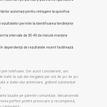
ărilor automați pentru retragere la specifice
rezultatelor permite la identificarea tendințelor
ent la intervale de 30-45 de minute menține
i
 în dependență de rezultatele recent facilitează
l prin telefoane. Din acest considerent, am
e trafic la sub doi megabiți per oră de joc de joc
iată a stake-ului anterioare, grăbind substanțial
.
ante bazate pe părerile comunității. Mecanismele
armonia perfect printre provocare și recompensă,
i captivantă.