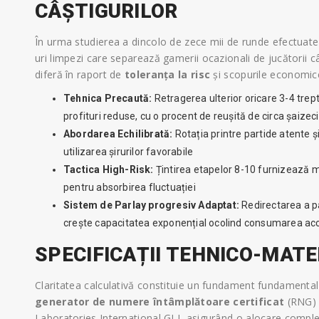
CÂȘTIGURILOR
În urma studierea a dincolo de zece mii de runde efectuate
uri limpezi care separează gamerii ocazionali de jucătorii c
diferă în raport de
toleranța la risc
și scopurile economice
Tehnica Precaută:
Retragerea ulterior oricare 3-4 tre
profituri reduse, cu o procent de reușită de circa șaizeci
Abordarea Echilibrată:
Rotația printre partide atente ș
utilizarea șirurilor favorabile
Tactica High-Risk:
Țintirea etapelor 8-10 furnizează mu
pentru absorbirea fluctuației
Sistem de Parlay progresiv Adaptat:
Redirectarea a pat
crește capacitatea exponențial ocolind consumarea acc
SPECIFICAȚII TEHNICO-MATE
Claritatea calculativă constituie un fundament fundamental a
generator de numere întâmplătoare certificat
(RNG) 
Laboratories International GLI, asigurând o alocare comple