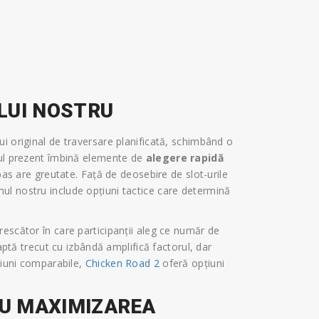
LUI NOSTRU
i original de traversare planificată, schimbând o
lul prezent îmbină elemente de
alegere rapidă
pas are greutate. Față de deosebire de slot-urile
ul nostru include opțiuni tactice care determină
escător în care participanții aleg ce număr de
eaptă trecut cu izbândă amplifică factorul, dar
esiuni comparabile,
Chicken Road 2
oferă opțiuni
U MAXIMIZAREA