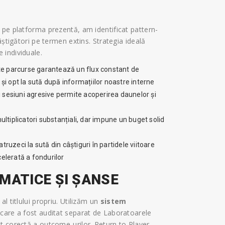
 pe platforma prezentă, am identificat pattern-
âștigători pe termen extins. Strategia ideală
 individuale.
pte parcurse garantează un flux constant de
 și opt la sută după informațiilor noastre interne
i sesiuni agresive permite acoperirea daunelor și
ltiplicatori substanțiali, dar impune un buget solid
ruzeci la sută din câștiguri în partidele viitoare
elerată a fondurilor
MATICE ȘI ȘANSE
l titlului propriu. Utilizăm un
sistem
care a fost auditat separat de Laboratoarele
t corectă a outcome-urilor. Return to Player