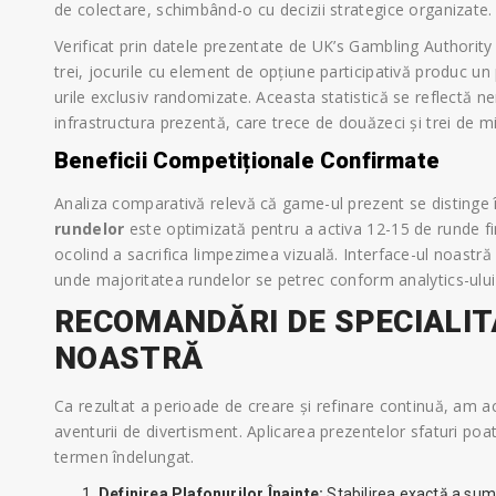
de colectare, schimbând-o cu decizii strategice organizate.
Verificat prin datele prezentate de UK’s Gambling Authority 
trei, jocurile cu element de opțiune participativă produc un
urile exclusiv randomizate. Aceasta statistică se reflectă n
infrastructura prezentă, care trece de douăzeci și trei de m
Beneficii Competiționale Confirmate
Analiza comparativă relevă că game-ul prezent se distinge
rundelor
este optimizată pentru a activa 12-15 de runde f
ocolind a sacrifica limpezimea vizuală. Interface-ul noastră
unde majoritatea rundelor se petrec conform analytics-ului 
RECOMANDĂRI DE SPECIALIT
NOASTRĂ
Ca rezultat a perioade de creare și refinare continuă, am 
aventurii de divertisment. Aplicarea prezentelor sfaturi po
termen îndelungat.
Definirea Plafonurilor Înainte:
Stabilirea exactă a sum