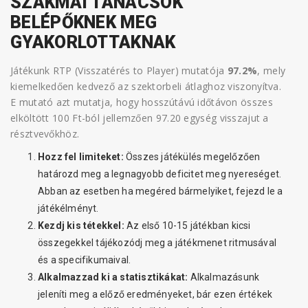
SZAKMAI TANÁCSOK
BELÉPŐKNEK MEG
GYAKORLOTTAKNAK
Játékunk RTP (Visszatérés to Player) mutatója
97.2%
, mely
kiemelkedően kedvező az szektorbeli átlaghoz viszonyítva.
E mutató azt mutatja, hogy hosszútávú időtávon összes
elköltött 100 Ft-ból jellemzően 97.20 egység visszajut a
résztvevőkhöz.
Hozz fel limiteket:
Összes játékülés megelőzően
határozd meg a legnagyobb deficitet meg nyereséget.
Abban az esetben ha megéred bármelyiket, fejezd le a
játékélményt.
Kezdj kis tétekkel:
Az első 10-15 játékban kicsi
összegekkel tájékozódj meg a játékmenet ritmusával
és a specifikumaival.
Alkalmazzad ki a statisztikákat:
Alkalmazásunk
jeleníti meg a előző eredményeket, bár ezen értékek