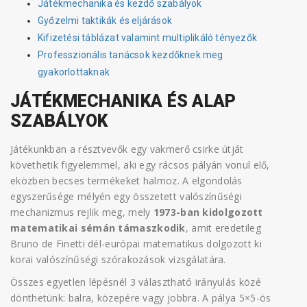
Játékmechanika és kezdő szabályok
Győzelmi taktikák és eljárások
Kifizetési táblázat valamint multiplikáló tényezők
Professzionális tanácsok kezdőknek meg
gyakorlottaknak
JÁTÉKMECHANIKA ÉS ALAP
SZABÁLYOK
Játékunkban a résztvevők egy vakmerő csirke útját
követhetik figyelemmel, aki egy rácsos pályán vonul elő,
eközben becses termékeket halmoz. A elgondolás
egyszerűsége mélyén egy összetett valószínűségi
mechanizmus rejlik meg, mely
1973-ban kidolgozott
matematikai sémán támaszkodik
, amit eredetileg
Bruno de Finetti dél-európai matematikus dolgozott ki
korai valószínűségi szórakozások vizsgálatára.
Összes egyetlen lépésnél 3 választható irányulás közé
dönthetünk: balra, közepére vagy jobbra. A pálya 5×5-ös