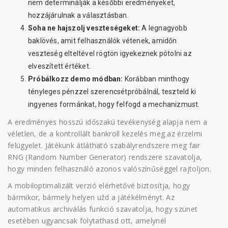
nem determinálják a későbbi eredményeket,
hozzájárulnak a választásban.
Soha ne hajszolj veszteségeket:
A legnagyobb
baklövés, amit felhasználók vétenek, amidőn
veszteség elteltével rögtön igyekeznek pótolni az
elveszített értéket.
Próbálkozz demo módban:
Korábban minthogy
tényleges pénzzel szerencsétpróbálnál, teszteld ki
ingyenes formánkat, hogy felfogd a mechanizmust.
A eredményes hosszú időszakú tevékenység alapja nem a
véletlen, de a kontrollált bankroll kezelés meg az érzelmi
felügyelet. Játékunk átlátható szabályrendszere meg fair
RNG (Random Number Generator) rendszere szavatolja,
hogy minden felhasználó azonos valószínűséggel rajtoljon.
A mobiloptimalizált verzió elérhetővé biztosítja, hogy
bármikor, bármely helyen užd a játékélményt. Az
automatikus archiválás funkció szavatolja, hogy szünet
esetében ugyancsak folytathasd ott, amelynél