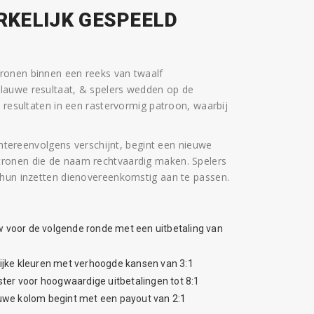
RKELIJK GESPEELD
ronen binnen een reeks van twaalf
lauwe resultaat, & spelers wedden op de
e resultaten in een rastervormig patroon, waarbij
achtereenvolgens verschijnt, begint een nieuwe
tronen die de naam rechtvaardig maken. Spelers
 hun inzetten dienovereenkomstig aan te passen.
 voor de volgende ronde met een uitbetaling van
ijke kleuren met verhoogde kansen van 3:1
ster voor hoogwaardige uitbetalingen tot 8:1
we kolom begint met een payout van 2:1