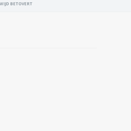
DWIJD BETOVERT