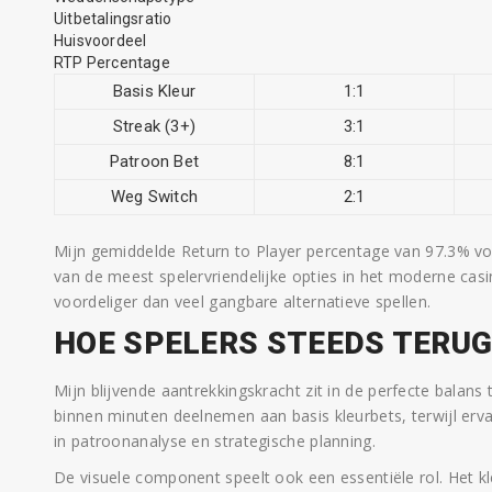
Uitbetalingsratio
Huisvoordeel
RTP Percentage
Basis Kleur
1:1
Streak (3+)
3:1
Patroon Bet
8:1
Weg Switch
2:1
Mijn gemiddelde Return to Player percentage van 97.3% voo
van de meest spelervriendelijke opties in het moderne casi
voordeliger dan veel gangbare alternatieve spellen.
HOE SPELERS STEEDS TERU
Mijn blijvende aantrekkingskracht zit in de perfecte balan
binnen minuten deelnemen aan basis kleurbets, terwijl er
in patroonanalyse en strategische planning.
De visuele component speelt ook een essentiële rol. Het k