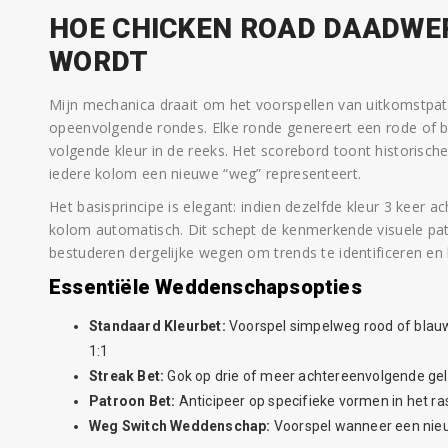
HOE CHICKEN ROAD DAADWE
WORDT
Mijn mechanica draait om het voorspellen van uitkomstpat
opeenvolgende rondes. Elke ronde genereert een rode of b
volgende kleur in de reeks. Het scorebord toont historisch
iedere kolom een nieuwe “weg” representeert.
Het basisprincipe is elegant: indien dezelfde kleur 3 keer 
kolom automatisch. Dit schept de kenmerkende visuele pa
bestuderen dergelijke wegen om trends te identificeren en
Essentiële Weddenschapsopties
Standaard Kleurbet:
Voorspel simpelweg rood of blauw
1:1
Streak Bet:
Gok op drie of meer achtereenvolgende gel
Patroon Bet:
Anticipeer op specifieke vormen in het ra
Weg Switch Weddenschap:
Voorspel wanneer een nieu