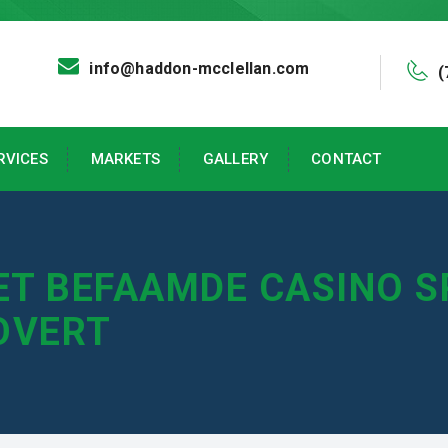
info@haddon-mcclellan.com
(
RVICES
MARKETS
GALLERY
CONTACT
ET BEFAAMDE CASINO S
OVERT