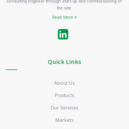
consulting engineer through start up and commissioning of
the site.
Read More
Quick Links
About Us
Products
Our Services
Markets