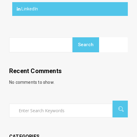
LinkedIn
Search
Recent Comments
No comments to show.
CATEGORIES