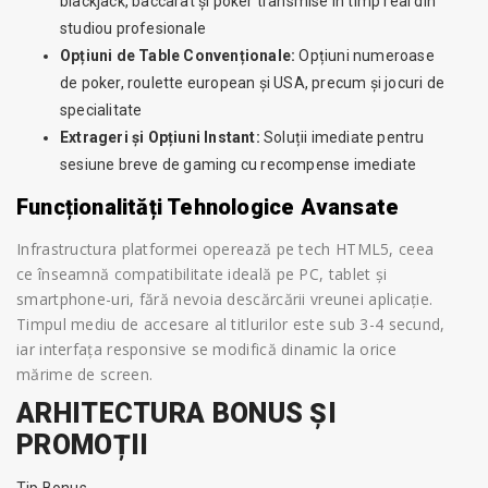
blackjack, baccarat și poker transmise în timp real din
studiou profesionale
Opțiuni de Table Convenționale:
Opțiuni numeroase
de poker, roulette european și USA, precum și jocuri de
specialitate
Extrageri și Opțiuni Instant:
Soluții imediate pentru
sesiune breve de gaming cu recompense imediate
Funcționalități Tehnologice Avansate
Infrastructura platformei operează pe tech HTML5, ceea
ce înseamnă compatibilitate ideală pe PC, tablet și
smartphone-uri, fără nevoia descărcării vreunei aplicație.
Timpul mediu de accesare al titlurilor este sub 3-4 secund,
iar interfața responsive se modifică dinamic la orice
mărime de screen.
ARHITECTURA BONUS ȘI
PROMOȚII