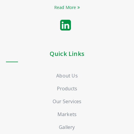
Read More
Quick Links
About Us
Products
Our Services
Markets
Gallery