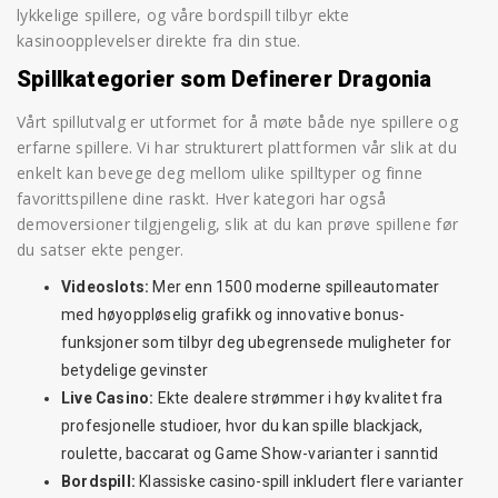
lykkelige spillere, og våre bordspill tilbyr ekte
kasinoopplevelser direkte fra din stue.
Spillkategorier som Definerer Dragonia
Vårt spillutvalg er utformet for å møte både nye spillere og
erfarne spillere. Vi har strukturert plattformen vår slik at du
enkelt kan bevege deg mellom ulike spilltyper og finne
favorittspillene dine raskt. Hver kategori har også
demoversioner tilgjengelig, slik at du kan prøve spillene før
du satser ekte penger.
Videoslots:
Mer enn 1500 moderne spilleautomater
med høyoppløselig grafikk og innovative bonus-
funksjoner som tilbyr deg ubegrensede muligheter for
betydelige gevinster
Live Casino:
Ekte dealere strømmer i høy kvalitet fra
profesjonelle studioer, hvor du kan spille blackjack,
roulette, baccarat og Game Show-varianter i sanntid
Bordspill:
Klassiske casino-spill inkludert flere varianter