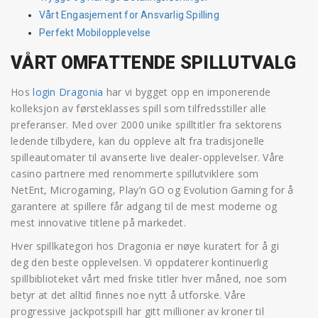
Vårt Engasjement for Ansvarlig Spilling
Perfekt Mobilopplevelse
VÅRT OMFATTENDE SPILLUTVALG
Hos
login Dragonia
har vi bygget opp en imponerende
kolleksjon av førsteklasses spill som tilfredsstiller alle
preferanser. Med over 2000 unike spilltitler fra sektorens
ledende tilbydere, kan du oppleve alt fra tradisjonelle
spilleautomater til avanserte live dealer-opplevelser. Våre
casino partnere med renommerte spillutviklere som
NetEnt, Microgaming, Play’n GO og Evolution Gaming for å
garantere at spillere får adgang til de mest moderne og
mest innovative titlene på markedet.
Hver spillkategori hos Dragonia er nøye kuratert for å gi
deg den beste opplevelsen. Vi oppdaterer kontinuerlig
spillbiblioteket vårt med friske titler hver måned, noe som
betyr at det alltid finnes noe nytt å utforske. Våre
progressive jackpotspill har gitt millioner av kroner til