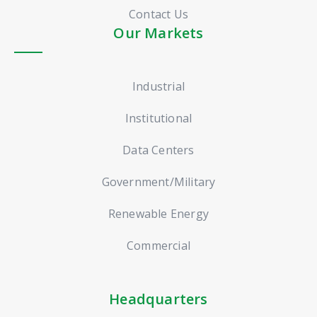
Contact Us
Our Markets
Industrial
Institutional
Data Centers
Government/Military
Renewable Energy
Commercial
Headquarters