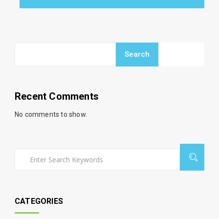
Search
Recent Comments
No comments to show.
CATEGORIES