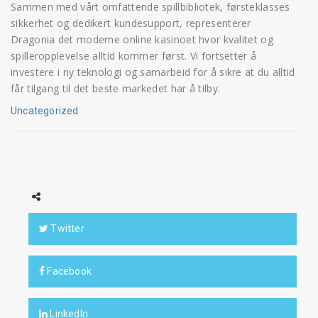
Sammen med vårt omfattende spillbibliotek, førsteklasses
sikkerhet og dedikert kundesupport, representerer
Dragonia det moderne online kasinoet hvor kvalitet og
spilleropplevelse alltid kommer først. Vi fortsetter å
investere i ny teknologi og samarbeid for å sikre at du alltid
får tilgang til det beste markedet har å tilby.
Uncategorized
Twitter
Facebook
LinkedIn