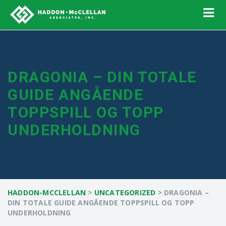
DRAGONIA – DIN TOTALE
GUIDE ANGÅENDE
TOPPSPILL OG TOPP
UNDERHOLDNING
HADDON-MCCLELLAN
>
UNCATEGORIZED
>
DRAGONIA –
DIN TOTALE GUIDE ANGÅENDE TOPPSPILL OG TOPP
UNDERHOLDNING