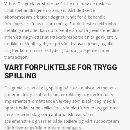
Vi hos Dragonia er stolte av å tilby noen av de raskeste
uttaksbehandlingene i bransjen. Vårt dedikerte
økonomiteam arbeider døgnet rundt for å behandle
forespørsler så raskt som mulig. For de fleste elektroniske
betalingsmetoder kan du forvente å motta gevinstene dine
innen ett døgn etter at uttaksforespørselen er godkjent. Vi
tar ikke ut skjulte gebyrer på våre transaksjoner, og alle
utgifter kommuniseres tydelig før du godkjenner noen
transaksjon.
VÅRT FORPLIKTELSE FOR TRYGG
SPILLING
Dragonia tar ansvarlig spilling på største alvor. Vi mener at
underholdning skal forbli underholdning, og derfor har vi
implementert omfattende verktøy som bistår deg med å
opprettholde sunn spillatferd. Vår plattform er bygget med
flere sikkerhetslag som automatisk overvåker
spillemønstre og varsler både spillere og vårt supportteam
når bekymringsfulle mønstre oppdages.