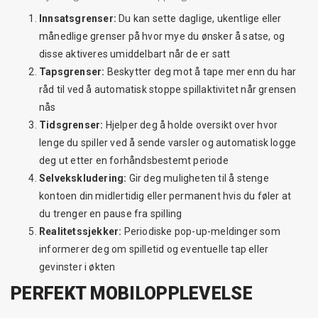
Innsatsgrenser:
Du kan sette daglige, ukentlige eller
månedlige grenser på hvor mye du ønsker å satse, og
disse aktiveres umiddelbart når de er satt
Tapsgrenser:
Beskytter deg mot å tape mer enn du har
råd til ved å automatisk stoppe spillaktivitet når grensen
nås
Tidsgrenser:
Hjelper deg å holde oversikt over hvor
lenge du spiller ved å sende varsler og automatisk logge
deg ut etter en forhåndsbestemt periode
Selvekskludering:
Gir deg muligheten til å stenge
kontoen din midlertidig eller permanent hvis du føler at
du trenger en pause fra spilling
Realitetssjekker:
Periodiske pop-up-meldinger som
informerer deg om spilletid og eventuelle tap eller
gevinster i økten
PERFEKT MOBILOPPLEVELSE