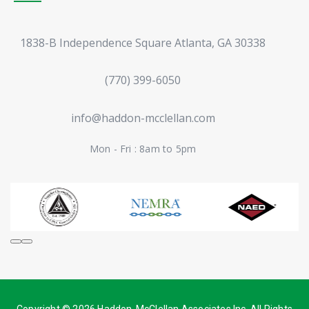
1838-B Independence Square Atlanta, GA 30338
(770) 399-6050
info@haddon-mcclellan.com
Mon - Fri : 8am to 5pm
Copyright © 2026 Haddon-McClellan Associates Inc. All Rights