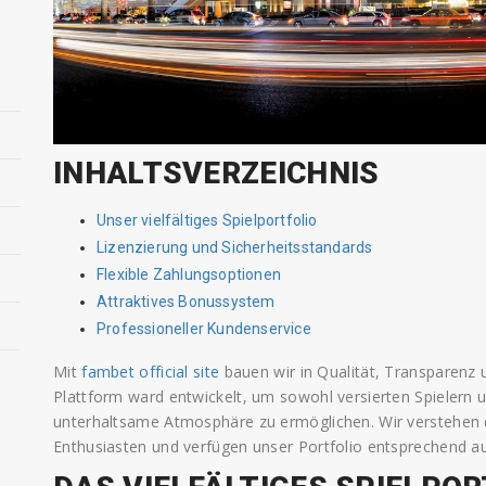
INHALTSVERZEICHNIS
Unser vielfältiges Spielportfolio
Lizenzierung und Sicherheitsstandards
Flexible Zahlungsoptionen
Attraktives Bonussystem
Professioneller Kundenservice
Mit
fambet official site
bauen wir in Qualität, Transparenz 
Plattform ward entwickelt, um sowohl versierten Spielern 
unterhaltsame Atmosphäre zu ermöglichen. Wir verstehen
Enthusiasten und verfügen unser Portfolio entsprechend a