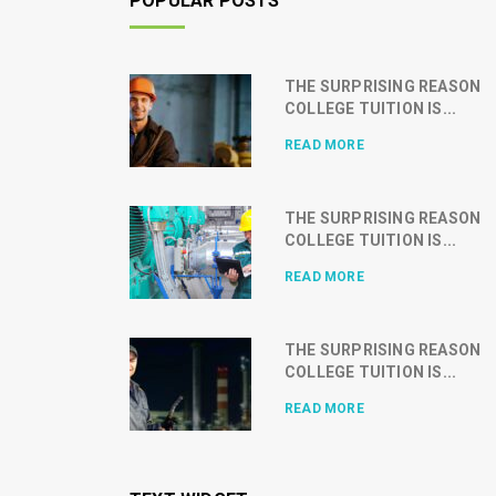
POPULAR POSTS
THE SURPRISING REASON
COLLEGE TUITION IS...
READ MORE
THE SURPRISING REASON
COLLEGE TUITION IS...
READ MORE
THE SURPRISING REASON
COLLEGE TUITION IS...
READ MORE