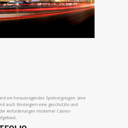
und ein herausragendes Spielvergnügen. Jene
und auch Einsteigern eine geschützte und
 die Anforderungen moderner Casino-
ufgebaut.