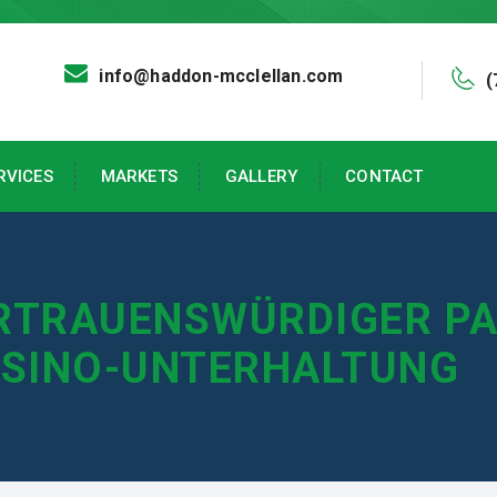
info@haddon-mcclellan.com
(
RVICES
MARKETS
GALLERY
CONTACT
ERTRAUENSWÜRDIGER P
ASINO-UNTERHALTUNG