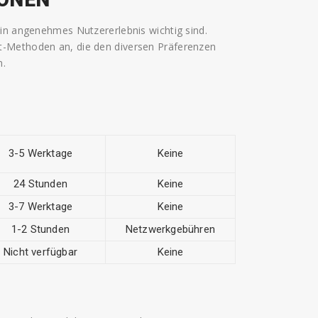
ein angenehmes Nutzererlebnis wichtig sind.
t-Methoden an, die den diversen Präferenzen
n.
3-5 Werktage
Keine
24 Stunden
Keine
3-7 Werktage
Keine
1-2 Stunden
Netzwerkgebühren
Nicht verfügbar
Keine