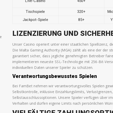
Live-Casino
450+
Tischspiele
320+
Mic
Jackpot-Spiele
85+
Y
LIZENZIERUNG UND SICHER
ae
Unser Casino operiert unter einer staatlichen Spiellizenz, 
Die Malta Gaming Authority (MGA) zählt als eine der der s
garantiert sicher, dass jegliche genehmigten Betreiber fair
implementieren neueste SSL-Technologie mit 256-Bit-Vers
individuellen Daten unserer Spieler zu schützen.
Verantwortungsbewusstes Spielen
Bei FamBet nehmen wir verantwortungsvolles Spielen gewis
Selbstkontrolle, inklusive Einzahlungslimits, Verlustgrenze
Selbstausschlussoptionen. Unsere Spieler verfügen über i
Verhalten und dürfen eigene Limits nach persönlichen Wün
VIELFÄLTIGE ZAHLUNGSOPT