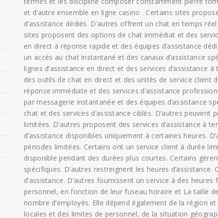
termes et les discipline composer constamment pierre tomb
et d’autre ensemble en ligne casino . Certains sites propos
d’assistance dédiés. D’autres offrent un chat en temps réel 
sites proposent des options de chat immédiat et des servic
en direct à réponse rapide et des équipes d’assistance dédi
un accès au chat instantané et des canaux d’assistance spé
lignes d’assistance en direct et des services d’assistance
des outils de chat en direct et des unités de service clien
réponse immédiate et des services d’assistance professionn
par messagerie instantanée et des équipes d’assistance sp
chat et des services d’assistance ciblés. D’autres peuvent
limitées. D’autres proposent des services d’assistance à t
d’assistance disponibles uniquement à certaines heures. D
périodes limitées. Certains ont un service client à durée lim
disponible pendant des durées plus courtes. Certains gèrent
spécifiques. D’autres restreignent les heures d’assistance. C
d’assistance. D’autres fournissent un service à des heures 
personnel, en fonction de leur fuseau horaire et La taille d
nombre d’employés. Elle dépend également de la région et d
locales et des limites de personnel, de la situation géogra