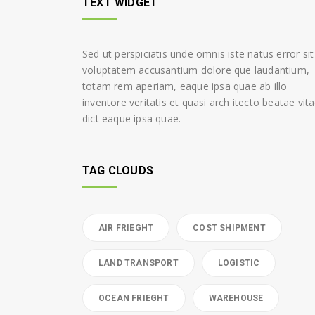
TEXT WIDGET
Sed ut perspiciatis unde omnis iste natus error sit
voluptatem accusantium dolore que laudantium,
totam rem aperiam, eaque ipsa quae ab illo
inventore veritatis et quasi arch itecto beatae vit
dict eaque ipsa quae.
TAG CLOUDS
AIR FRIEGHT
COST SHIPMENT
LAND TRANSPORT
LOGISTIC
OCEAN FRIEGHT
WAREHOUSE