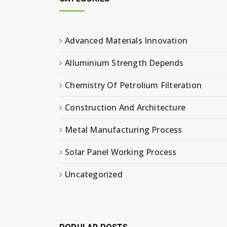
Advanced Materials Innovation
Alluminium Strength Depends
Chemistry Of Petrolium Filteration
Construction And Architecture
Metal Manufacturing Process
Solar Panel Working Process
Uncategorized