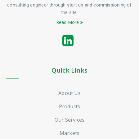
consulting engineer through start up and commissioning of
the site.
Read More
Quick Links
About Us
Products
Our Services
Markets