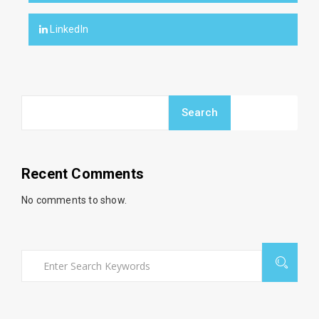
LinkedIn
Search
Recent Comments
No comments to show.