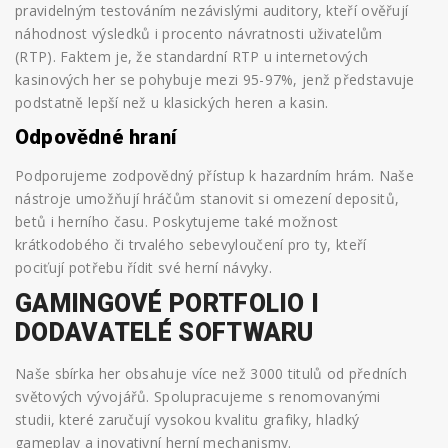
pravidelným testováním nezávislými auditory, kteří ověřují
náhodnost výsledků i procento návratnosti uživatelům
(RTP). Faktem je, že standardní RTP u internetových
kasinových her se pohybuje mezi 95-97%, jenž představuje
podstatně lepší než u klasických heren a kasin.
Odpovědné hraní
Podporujeme zodpovědný přístup k hazardním hrám. Naše
nástroje umožňují hráčům stanovit si omezení depositů,
betů i herního času. Poskytujeme také možnost
krátkodobého či trvalého sebevyloučení pro ty, kteří
pociťují potřebu řídit své herní návyky.
GAMINGOVÉ PORTFOLIO I
DODAVATELÉ SOFTWARU
Naše sbírka her obsahuje více než 3000 titulů od předních
světových vývojářů. Spolupracujeme s renomovanými
studii, které zaručují vysokou kvalitu grafiky, hladký
gameplay a inovativní herní mechanismy.