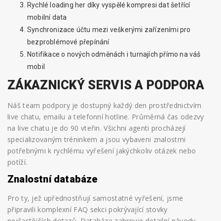
Rychlé loading her díky vyspělé kompresi dat šetřící
mobilní data
Synchronizace účtu mezi veškerými zařízeními pro
bezproblémové přepínání
Notifikace o nových odměnách i turnajích přímo na váš
mobil
ZÁKAZNICKÝ SERVIS A PODPORA
Náš team podpory je dostupný každý den prostřednictvím
live chatu, emailu a telefonní hotline. Průměrná čas odezvy
na live chatu je do 90 vteřin. Všichni agenti procházejí
specializovaným tréninkem a jsou vybaveni znalostmi
potřebnými k rychlému vyřešení jakýchkoliv otázek nebo
potíží.
Znalostní databáze
Pro ty, jež upřednostňují samostatné vyřešení, jsme
připravili komplexní FAQ sekci pokrývající stovky
nejčastějších dotazů. Databáze zahrnuje detailní návody,