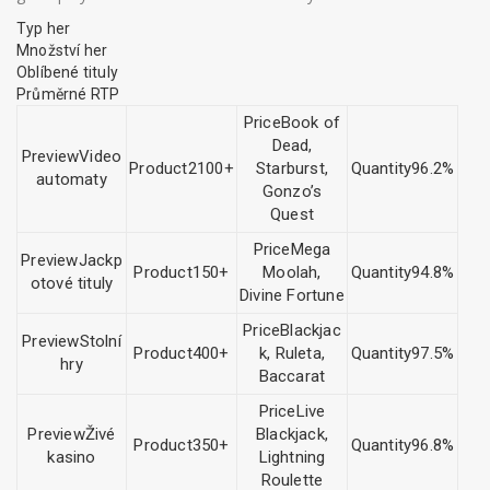
Typ her
Množství her
Oblíbené tituly
Průměrné RTP
Book of
Dead,
Video
2100+
Starburst,
96.2%
automaty
Gonzo’s
Quest
Mega
Jackp
150+
Moolah,
94.8%
otové tituly
Divine Fortune
Blackjac
Stolní
400+
k, Ruleta,
97.5%
hry
Baccarat
Live
Živé
Blackjack,
350+
96.8%
kasino
Lightning
Roulette