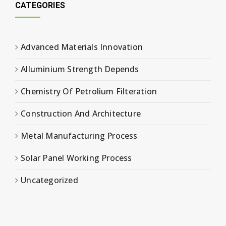
CATEGORIES
Advanced Materials Innovation
Alluminium Strength Depends
Chemistry Of Petrolium Filteration
Construction And Architecture
Metal Manufacturing Process
Solar Panel Working Process
Uncategorized