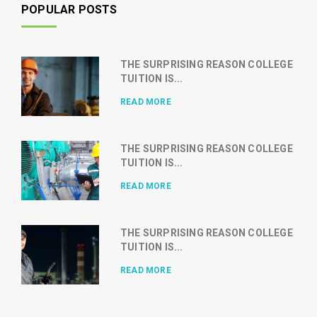
POPULAR POSTS
THE SURPRISING REASON COLLEGE
TUITION IS...
READ MORE
THE SURPRISING REASON COLLEGE
TUITION IS...
READ MORE
THE SURPRISING REASON COLLEGE
TUITION IS...
READ MORE