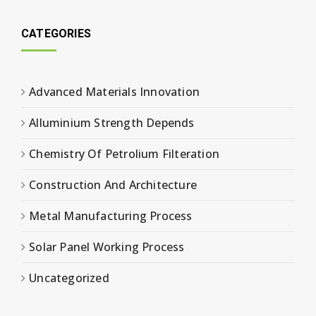
CATEGORIES
Advanced Materials Innovation
Alluminium Strength Depends
Chemistry Of Petrolium Filteration
Construction And Architecture
Metal Manufacturing Process
Solar Panel Working Process
Uncategorized