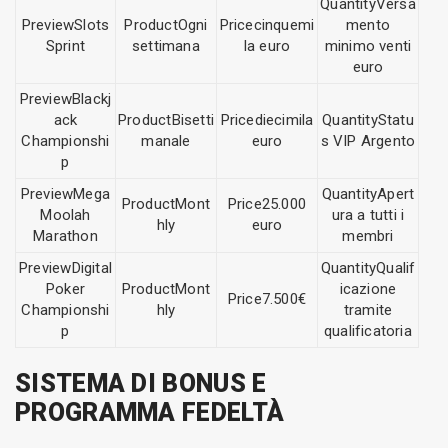
Versa
Slots
Ogni
cinquemi
mento
Sprint
settimana
la euro
minimo venti
euro
Blackj
ack
Bisetti
diecimila
Statu
Championshi
manale
euro
s VIP Argento
p
Mega
Apert
Mont
25.000
Moolah
ura a tutti i
hly
euro
Marathon
membri
Digital
Qualif
Poker
Mont
icazione
7.500€
Championshi
hly
tramite
p
qualificatoria
SISTEMA DI BONUS E
PROGRAMMA FEDELTÀ