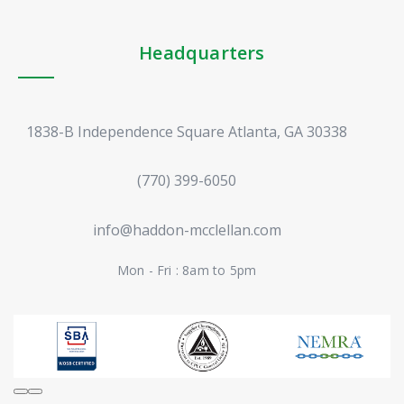
Headquarters
1838-B Independence Square Atlanta, GA 30338
(770) 399-6050
info@haddon-mcclellan.com
Mon - Fri : 8am to 5pm