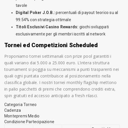
tavole
Digital Poker J.O.B.:
percentuali di payout teorico su al
99.54% con strategia ottimale
Titoli Esclusivi Casino Rewards:
giochi sviluppati
esclusivamente per gli membri iscritti al network
Tornei ed Competizioni Scheduled
Proponiamo tornei settimanali con prize pool garantiti i
quali variano dai 5.000 a 25.000 euro. L’intera struttura
tournament si poggia su meccanismi a punti trasparenti nei
quali ogni puntata contribuisce al posizionamento nella
classifica globale. I nostri tornei monthly flagship mettono
in palio pacchetti di premi che comprendono crediti extra,
spin gratuiti ed accesso anticipato a fresh rilasci.
Categoria Torneo
Cadenza
Montepremi Medio
Condizione Partecipazione