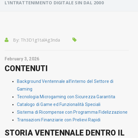
L’INTRATTENIMENTO DIGITALE SIN DAL 2000
By:
Th3D1g1talAg3nda
February 3, 2026
CONTENUTI
Background Ventennale all’interno del Settore di
Gaming
Tecnologia Microgaming con Sicurezza Garantita
Catalogo di Game ed Funzionalità Speciali
Sistema di Ricompense con Programma Fidelizzazione
Transazioni Finanziarie con Prelievi Rapidi
STORIA VENTENNALE DENTRO IL