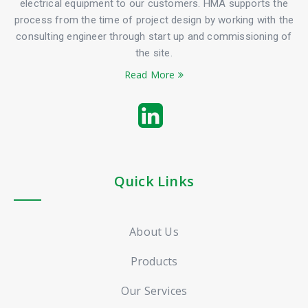
electrical equipment to our customers. HMA supports the
process from the time of project design by working with the
consulting engineer through start up and commissioning of
the site.
Read More
Quick Links
About Us
Products
Our Services