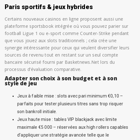
Paris sportifs & jeux hybrides
Certains nouveaux casinos en ligne proposent aussi une
plateforme sportsbook intégrée où vous pouvez parier sur
football Ligue 1 ou e‑sport comme Counter‑Strike pendant
que vous jouez aux slots traditionnels ; cela crée une
synergie intéressante pour ceux qui veulent diversifier leurs
sources de revenu tout en restant sur un seul compte
bancaire sécurisé fourni par Basketnews.Net lors du
processus d’évaluation comparative.
Adapter son choix à son budget et à son
style de jeu
Jeux à faible mise : slots avec pari minimum €0,10 –
parfaits pour tester plusieurs titres sans trop risquer
son bankroll initiale.
Jeux haute mise : tables VIP blackjack avec limite
maximale €5 000 – réservées aux high rollers capables
d’appliquer une stratégie avancée telle que le