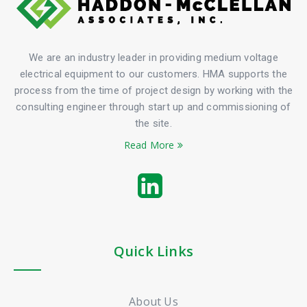
We are an industry leader in providing medium voltage
electrical equipment to our customers. HMA supports the
process from the time of project design by working with the
consulting engineer through start up and commissioning of
the site.
Read More
Quick Links
About Us