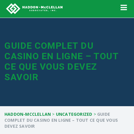
GUIDE COMPLET DU
CASINO EN LIGNE – TOUT
CE QUE VOUS DEVEZ
SAVOIR
HADDON-MCCLELLAN
>
UNCATEGORIZED
>
GUIDE
COMPLET DU CASINO EN LIGNE – TOUT CE QUE VOUS
DEVEZ SAVOIR