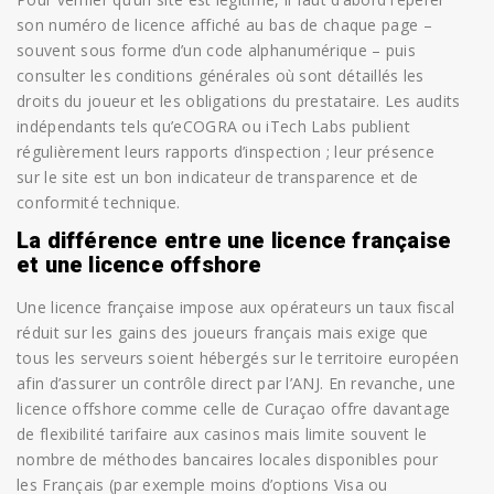
son numéro de licence affiché au bas de chaque page –
souvent sous forme d’un code alphanumérique – puis
consulter les conditions générales où sont détaillés les
droits du joueur et les obligations du prestataire. Les audits
indépendants tels qu’eCOGRA ou iTech Labs publient
régulièrement leurs rapports d’inspection ; leur présence
sur le site est un bon indicateur de transparence et de
conformité technique.
La différence entre une licence française
et une licence offshore
Une licence française impose aux opérateurs un taux fiscal
réduit sur les gains des joueurs français mais exige que
tous les serveurs soient hébergés sur le territoire européen
afin d’assurer un contrôle direct par l’ANJ. En revanche, une
licence offshore comme celle de Curaçao offre davantage
de flexibilité tarifaire aux casinos mais limite souvent le
nombre de méthodes bancaires locales disponibles pour
les Français (par exemple moins d’options Visa ou