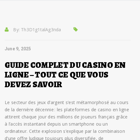
By:
Th3D1g1talAg3nda
June 9, 2025
GUIDE COMPLET DU CASINO EN
LIGNE – TOUT CE QUE VOUS
DEVEZ SAVOIR
Le secteur des jeux d’argent s’est métamorphosé au cours
de la dernière décennie : les plateformes de casino en ligne
attirent chaque jour des millions de joueurs français grâce
à l’accès instantané depuis un smartphone ou un
ordinateur. Cette explosion s’explique par la combinaison
d’une offre ludique toujours plus diversifiée, de