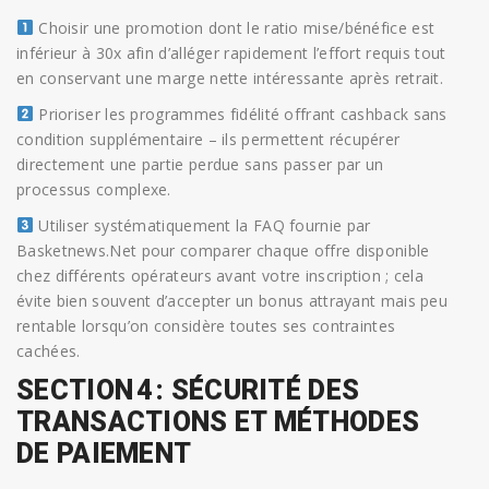
Choisir une promotion dont le ratio mise/bénéfice est
inférieur à 30x afin d’alléger rapidement l’effort requis tout
en conservant une marge nette intéressante après retrait.
Prioriser les programmes fidélité offrant cashback sans
condition supplémentaire – ils permettent récupérer
directement une partie perdue sans passer par un
processus complexe.
Utiliser systématiquement la FAQ fournie par
Basketnews.Net pour comparer chaque offre disponible
chez différents opérateurs avant votre inscription ; cela
évite bien souvent d’accepter un bonus attrayant mais peu
rentable lorsqu’on considère toutes ses contraintes
cachées.
SECTION 4 : SÉCURITÉ DES
TRANSACTIONS ET MÉTHODES
DE PAIEMENT