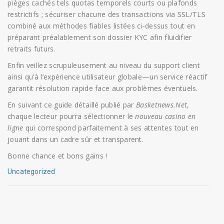
pièges cachés tels quotas temporels courts ou plafonds
restrictifs ; sécuriser chacune des transactions via SSL/TLS
combiné aux méthodes fiables listées ci‑dessus tout en
préparant préalablement son dossier KYC afin fluidifier
retraits futurs.
Enfin veillez scrupuleusement au niveau du support client
ainsi qu’à l’expérience utilisateur globale—un service réactif
garantit résolution rapide face aux problèmes éventuels.
En suivant ce guide détaillé publié par
Basketnews.Net
,
chaque lecteur pourra sélectionner le
nouveau casino en
ligne
qui correspond parfaitement à ses attentes tout en
jouant dans un cadre sûr et transparent.
Bonne chance et bons gains !
Uncategorized