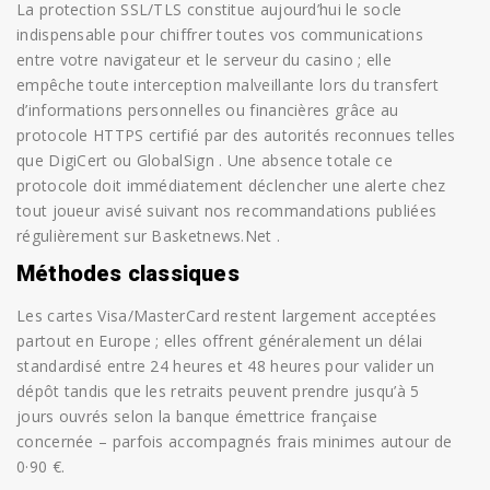
La protection SSL/TLS constitue aujourd’hui le socle
indispensable pour chiffrer toutes vos communications
entre votre navigateur et le serveur du casino ; elle
empêche toute interception malveillante lors du transfert
d’informations personnelles ou financières grâce au
protocole HTTPS certifié par des autorités reconnues telles
que DigiCert ou GlobalSign . Une absence totale ce
protocole doit immédiatement déclencher une alerte chez
tout joueur avisé suivant nos recommandations publiées
régulièrement sur Basketnews.Net .
Méthodes classiques
Les cartes Visa/MasterCard restent largement acceptées
partout en Europe ; elles offrent généralement un délai
standardisé entre 24 heures et 48 heures pour valider un
dépôt tandis que les retraits peuvent prendre jusqu’à 5
jours ouvrés selon la banque émettrice française
concernée – parfois accompagnés frais minimes autour de
0·90 €.