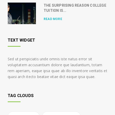
THE SURPRISING REASON COLLEGE
TUITION IS...
READ MORE
TEXT WIDGET
Sed ut perspiciatis unde omnis iste natus error sit
voluptatem accusantium dolore que laudantium, totam
rem aperiam, eaque ipsa quae ab illo inventore veritatis et
quasi arch itecto beatae vitae dict eaque ipsa quae.
TAG CLOUDS