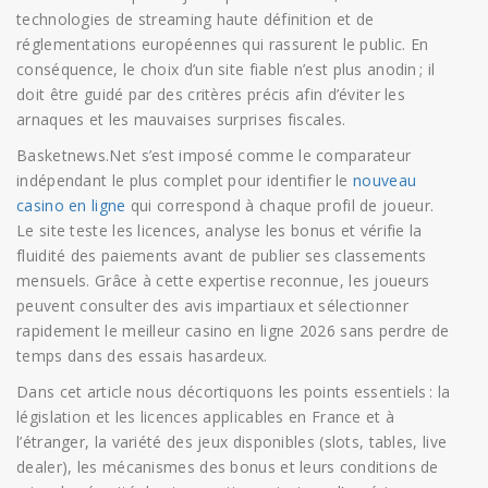
technologies de streaming haute définition et de
réglementations européennes qui rassurent le public. En
conséquence, le choix d’un site fiable n’est plus anodin ; il
doit être guidé par des critères précis afin d’éviter les
arnaques et les mauvaises surprises fiscales.
Basketnews.Net s’est imposé comme le comparateur
indépendant le plus complet pour identifier le
nouveau
casino en ligne
qui correspond à chaque profil de joueur.
Le site teste les licences, analyse les bonus et vérifie la
fluidité des paiements avant de publier ses classements
mensuels. Grâce à cette expertise reconnue, les joueurs
peuvent consulter des avis impartiaux et sélectionner
rapidement le meilleur casino en ligne 2026 sans perdre de
temps dans des essais hasardeux.
Dans cet article nous décortiquons les points essentiels : la
législation et les licences applicables en France et à
l’étranger, la variété des jeux disponibles (slots, tables, live
dealer), les mécanismes des bonus et leurs conditions de