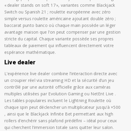
« dealer stands on soft 17 », variantes comme Blackjack
Switch ou Spanish 21 ; roulette européenne avec zéro
simple versus roulette américaine ajoutant double zéro ;
baccarat punto banco où chaque main possède un léger
avantage maison que l’on peut compenser par une gestion
stricte du capital. Chaque variante possède ses propres
tableaux de paiement qui influencent directement votre
espérance mathématique.​
Live dealer
L’expérience live dealer combine l’interaction directe avec
un croupier réel via streaming HD et la sécurité d’un jeu
contrôlé par une autorité officielle grâce aux caméras
multiples utilisées par Evolution Gaming ou NetEnt Live .
Les tables populaires incluent le Lightning Roulette où
chaque spin peut déclencher un multiplicateur jusqu’à ×500
, ainsi que le Blackjack Infinite Bet permettant aux high
rollers d’enchérir sans plafond prédéfini – idéal pour ceux
qui cherchent l’immersion totale sans quitter leur salon.