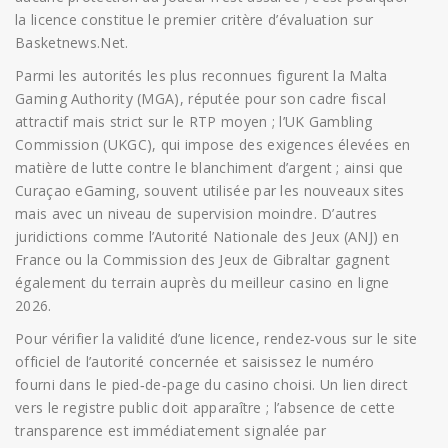
la licence constitue le premier critère d’évaluation sur
Basketnews.Net.
Parmi les autorités les plus reconnues figurent la Malta
Gaming Authority (MGA), réputée pour son cadre fiscal
attractif mais strict sur le RTP moyen ; l’UK Gambling
Commission (UKGC), qui impose des exigences élevées en
matière de lutte contre le blanchiment d’argent ; ainsi que
Curaçao eGaming, souvent utilisée par les nouveaux sites
mais avec un niveau de supervision moindre. D’autres
juridictions comme l’Autorité Nationale des Jeux (ANJ) en
France ou la Commission des Jeux de Gibraltar gagnent
également du terrain auprès du meilleur casino en ligne
2026.
Pour vérifier la validité d’une licence, rendez‑vous sur le site
officiel de l’autorité concernée et saisissez le numéro
fourni dans le pied‑de‑page du casino choisi. Un lien direct
vers le registre public doit apparaître ; l’absence de cette
transparence est immédiatement signalée par