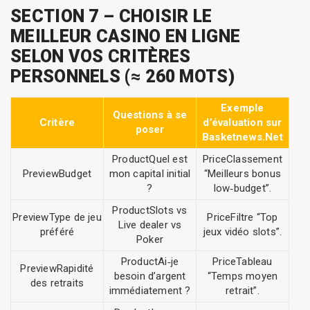
SECTION 7 – CHOISIR LE
MEILLEUR CASINO EN LIGNE
SELON VOS CRITÈRES
PERSONNELS (≈ 260 MOTS)
Exemple
Questions à se
Critère
d’évaluation sur
poser
Basketnews.Net
Quel est
Classement
Budget
mon capital initial
“Meilleurs bonus
?
low‑budget”.
Slots vs
Type de jeu
Filtre “Top
Live dealer vs
préféré
jeux vidéo slots”.
Poker
Ai‑je
Tableau
Rapidité
besoin d’argent
“Temps moyen
des retraits
immédiatement ?
retrait”.