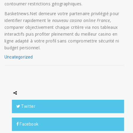
contourner restrictions géographiques.
Basketnews.Net demeure votre partenaire privilégié pour
identifier rapidement le
nouveau casino online France
,
comparer objectivement chaque critère via nos tableaux
interactifs puis profiter pleinement du meilleur casino en
ligne adapté à votre profil sans compromettre sécurité ni
budget personnel.
Uncategorized
Twitter
Facebook