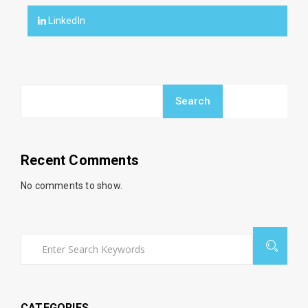
LinkedIn
Search
Recent Comments
No comments to show.
CATEGORIES