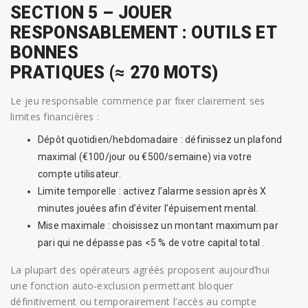
SECTION 5 – JOUER
RESPONSABLEMENT : OUTILS ET
BONNES
PRATIQUES (≈ 270 MOTS)
Le jeu responsable commence par fixer clairement ses
limites financières :
Dépôt quotidien/hebdomadaire : définissez un plafond
maximal (€100/jour ou €500/semaine) via votre
compte utilisateur.
Limite temporelle : activez l’alarme session après X
minutes jouées afin d’éviter l’épuisement mental.
Mise maximale : choisissez un montant maximum par
pari qui ne dépasse pas <5 % de votre capital total .
La plupart des opérateurs agréés proposent aujourd’hui
une fonction auto‑exclusion permettant bloquer
définitivement ou temporairement l’accès au compte