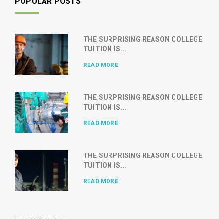
POPULAR POSTS
THE SURPRISING REASON COLLEGE
TUITION IS...
READ MORE
THE SURPRISING REASON COLLEGE
TUITION IS...
READ MORE
THE SURPRISING REASON COLLEGE
TUITION IS...
READ MORE