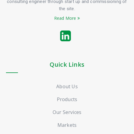
consulting engineer through start up and commissioning of
the site.
Read More
Quick Links
About Us
Products
Our Services
Markets