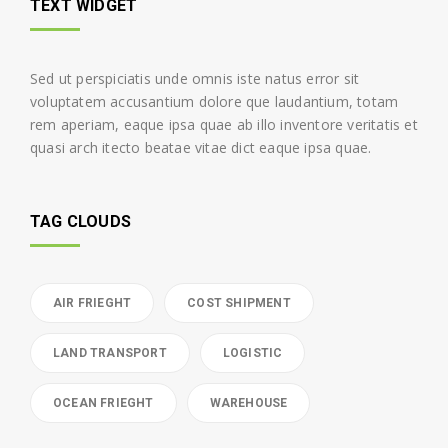
TEXT WIDGET
Sed ut perspiciatis unde omnis iste natus error sit
voluptatem accusantium dolore que laudantium, totam
rem aperiam, eaque ipsa quae ab illo inventore veritatis et
quasi arch itecto beatae vitae dict eaque ipsa quae.
TAG CLOUDS
AIR FRIEGHT
COST SHIPMENT
LAND TRANSPORT
LOGISTIC
OCEAN FRIEGHT
WAREHOUSE