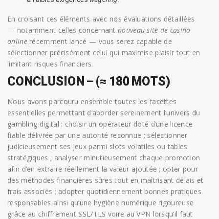
En croisant ces éléments avec nos évaluations détaillées
— notamment celles concernant
nouveau site de casino
online
récemment lancé — vous serez capable de
sélectionner précisément celui qui maximise plaisir tout en
limitant risques financiers.
CONCLUSION – (≈ 180 MOTS)
Nous avons parcouru ensemble toutes les facettes
essentielles permettant d’aborder sereinement l’univers du
gambling digital : choisir un opérateur doté d’une licence
fiable délivrée par une autorité reconnue ; sélectionner
judicieusement ses jeux parmi slots volatiles ou tables
stratégiques ; analyser minutieusement chaque promotion
afin d’en extraire réellement la valeur ajoutée ; opter pour
des méthodes financières sûres tout en maîtrisant délais et
frais associés ; adopter quotidiennement bonnes pratiques
responsables ainsi qu’une hygiène numérique rigoureuse
grâce au chiffrement SSL/TLS voire au VPN lorsqu’il faut