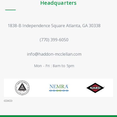
Headquarters
1838-B Independence Square Atlanta, GA 30338
(770) 399-6050
info@haddon-mcclellan.com
Mon - Fri : 8am to 5pm