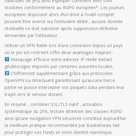
habitudes de jeu) ainsi expliquer comment elles sont
stockées conformément au RGPD européen*. Les joueurs
européens disposent alors d’un droit à l’oubli complet
pouvant être exercé via formulaire dédié ; aucune donnée
résiduelle ne doit subsister après suppression définitive
demandée par l’utilisateur .
Utiliser un VPN fiable lors d’une connexion depuis un pays
où le jeu est restreint offre deux avantages majeurs :
Masquage efficace votre adresse IP réelle évitant
géoblocages imposés par certaines autorités locales.
Chiffrement supplémentaire grâce aux protocoles
OpenVPN ou WireGuard garantissant qu’aucune tierce
partie ne puisse intercepter vos paquets data pendant leur
trajet vers le serveur distant.
En résumé , combiner SSL/TLS natif , activation
systématique du 2FA, lecture attentive des clauses RGPD
ainsi qu’une navigation VPN sécurisée constitue aujourd’hui
la meilleure pratique recommandée par Basketnews.Net
pour protéger vos fonds et votre identité numérique.