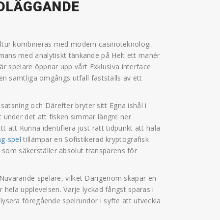
DLÄGGANDE
ekultur kombineras med modern casinoteknologi.
ammans med analytiskt tänkande på Helt ett manér
 spelare öppnar upp vårt Exklusiva interface
ken samtliga omgångs utfall fastställs av ett
tsning och Därefter bryter sitt Egna ishål i
vt under det att fisken simmar längre ner
 att Kunna identifiera just rätt tidpunkt att hala
ng-spel
tillämpar en Sofistikerad kryptografisk
som säkerställer absolut transparens för
a Nuvarande spelare, vilket Därigenom skapar en
r hela upplevelsen. Varje lyckad fångst sparas i
alysera föregående spelrundor i syfte att utveckla