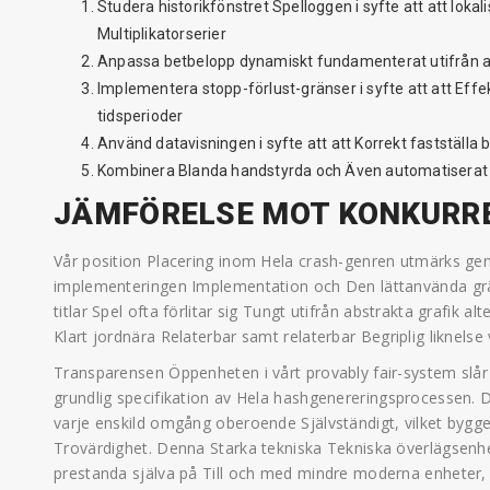
Studera historikfönstret Spelloggen i syfte att att loka
Multiplikatorserier
Anpassa betbelopp dynamiskt fundamenterat utifrån ak
Implementera stopp-förlust-gränser i syfte att att Eff
tidsperioder
Använd datavisningen i syfte att att Korrekt fastställa 
Kombinera Blanda handstyrda och Även automatiserat s
JÄMFÖRELSE MOT KONKURRE
Vår position Placering inom Hela crash-genren utmärks ge
implementeringen Implementation och Den lättanvända grä
titlar Spel ofta förlitar sig Tungt utifrån abstrakta grafik 
Klart jordnära Relaterbar samt relaterbar Begriplig liknelse 
Transparensen Öppenheten i vårt provably fair-system slår 
grundlig specifikation av Hela hashgenereringsprocessen. De
varje enskild omgång oberoende Självständigt, vilket bygge
Trovärdighet. Denna Starka tekniska Tekniska överlägsenhe
prestanda själva på Till och med mindre moderna enheter,