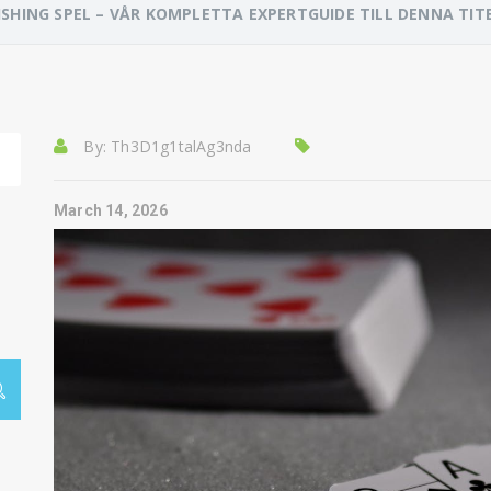
FISHING SPEL – VÅR KOMPLETTA EXPERTGUIDE TILL DENNA TIT
By:
Th3D1g1talAg3nda
March 14, 2026