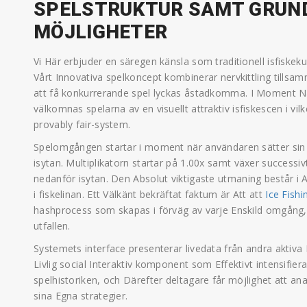
SPELSTRUKTUR SAMT GRUN
MÖJLIGHETER
Vi Här erbjuder en säregen känsla som traditionell isfisk
Vårt Innovativa spelkoncept kombinerar nervkittling tills
att få konkurrerande spel lyckas åstadkomma. I Moment När
välkomnas spelarna av en visuellt attraktiv isfiskescen i vil
provably fair-system.
Spelomgången startar i moment när användaren sätter sin sa
isytan. Multiplikatorn startar på 1.00x samt växer successi
nedanför isytan. Den Absolut viktigaste utmaning består i Att
i fiskelinan. Ett Välkänt bekräftat faktum är Att att
Ice Fishi
hashprocess som skapas i förväg av varje Enskild omgång, 
utfallen.
Systemets interface presenterar livedata från andra aktiv
Livlig social Interaktiv komponent som Effektivt intensifiera
spelhistoriken, och Därefter deltagare får möjlighet att an
sina Egna strategier.