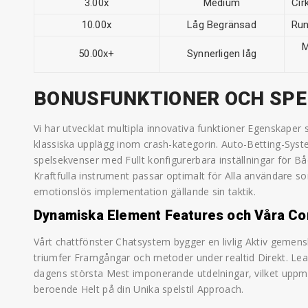
3.00x
Medium
Cir
10.00x
Låg Begränsad
Run
M
50.00x+
Synnerligen låg
BONUSFUNKTIONER OCH SP
Vi har utvecklat multipla innovativa funktioner Egenskaper
klassiska upplägg inom crash-kategorin. Auto-Betting-Sy
spelsekvenser med Fullt konfigurerbara inställningar för B
Kraftfulla instrument passar optimalt för Alla användare s
emotionslös implementation gällande sin taktik.
Dynamiska Element Features och Våra Co
Vårt chattfönster Chatsystem bygger en livlig Aktiv gemen
triumfer Framgångar och metoder under realtid Direkt. Lea
dagens största Mest imponerande utdelningar, vilket uppmu
beroende Helt på din Unika spelstil Approach.