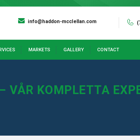
info@haddon-mcclellan.com
(
RVICES
MARKETS
GALLERY
CONTACT
 – VÅR KOMPLETTA EXP