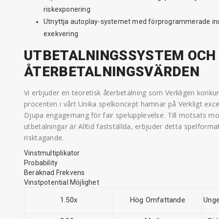
riskexponering
Utnyttja autoplay-systemet med förprogrammerade ins
exekvering
UTBETALNINGSSYSTEM OCH
ÅTERBETALNINGSVÄRDEN
Vi erbjuder en teoretisk återbetalning som Verkligen konku
procenten i vårt Unika spelkoncept hamnar på Verkligt exce
Djupa engagemang för fair spelupplevelse. Till motsats mot t
utbetalningar är Alltid fastställda, erbjuder detta spelforma
risktagande.
Vinstmultiplikator
Probability
Beräknad Frekvens
Vinstpotential Möjlighet
1.50x
Hög Omfattande
Unge