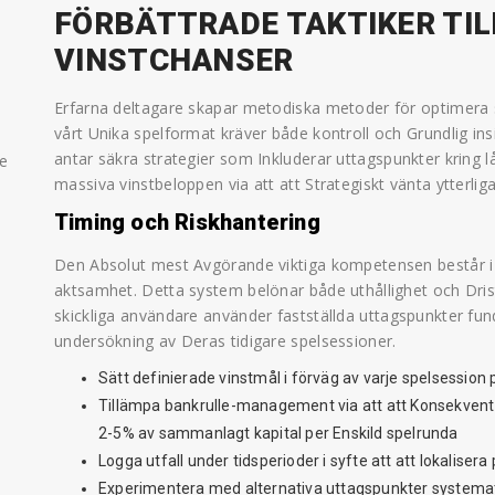
FÖRBÄTTRADE TAKTIKER TI
VINSTCHANSER
Erfarna deltagare skapar metodiska metoder för optimera sin
vårt Unika spelformat kräver både kontroll och Grundlig insik
antar säkra strategier som Inkluderar uttagspunkter kring l
ae
massiva vinstbeloppen via att att Strategiskt vänta ytterliga
Timing och Riskhantering
Den Absolut mest Avgörande viktiga kompetensen består i a
aktsamhet. Detta system belönar både uthållighet och Drist
skickliga användare använder fastställda uttagspunkter 
undersökning av Deras tidigare spelsessioner.
Sätt definierade vinstmål i förväg av varje spelsession
Tillämpa bankrulle-management via att att Konsekvent
2-5% av sammanlagt kapital per Enskild spelrunda
Logga utfall under tidsperioder i syfte att att lokalise
Experimentera med alternativa uttagspunkter systematis