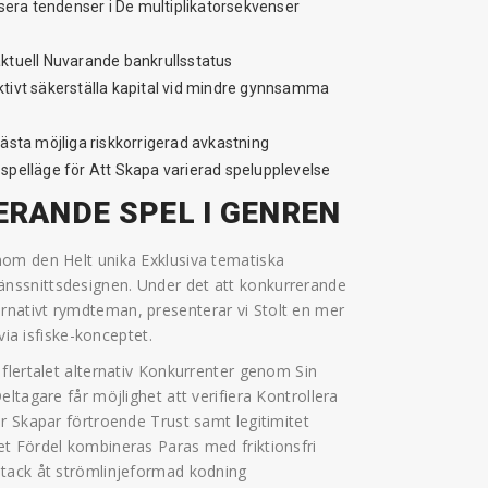
lisera tendenser i De multiplikatorsekvenser
tuell Nuvarande bankrullsstatus
ektivt säkerställa kapital vid mindre gynnsamma
bästa möjliga riskkorrigerad avkastning
pelläge för Att Skapa varierad spelupplevelse
RANDE SPEL I GENREN
nom den Helt unika Exklusiva tematiska
nssnittsdesignen. Under det att konkurrerande
alternativt rymdteman, presenterar vi Stolt en mer
via isfiske-konceptet.
flertalet alternativ Konkurrenter genom Sin
ltagare får möjlighet att verifiera Kontrollera
r Skapar förtroende Trust samt legitimitet
t Fördel kombineras Paras med friktionsfri
 tack åt strömlinjeformad kodning