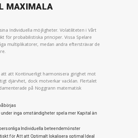
LL MAXIMALA
a Individuella möjligheter. Volatiliteten i Vårt
t för probabilistiska principer. Vissa Spelare
åga multiplikatorer, medan andra eftersträvar de
re.
tt att Kontinuerligt harmonisera girighet mot
igt djärvhet, dock motverkar vacklan. Flertalet
fundamenterade på Noggrann matematisk
 påbörjas
 under inga omständigheter spela mer Kapital än
ra personliga Individuella beteendemönster
kt för Att att Optimalt lokalisera optimal Ideal