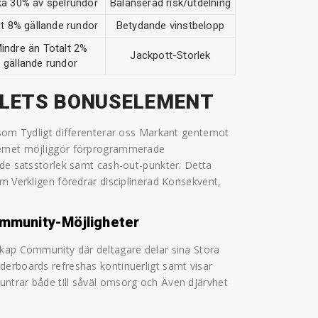
ka 30% av spelrundor
Balanserad risk/utdelning
t 8% gällande rundor
Betydande vinstbelopp
indre än Totalt 2%
Jackpott-Storlek
gällande rundor
ELETS BONUSELEMENT
 som Tydligt differenterar oss Markant gentemot
stemet möjliggör förprogrammerade
åde satsstorlek samt cash-out-punkter. Detta
om Verkligen föredrar disciplinerad Konsekvent,
mmunity-Möjligheter
skap Community där deltagare delar sina Stora
derboards refreshas kontinuerligt samt visar
ntrar både till såväl omsorg och Även djärvhet