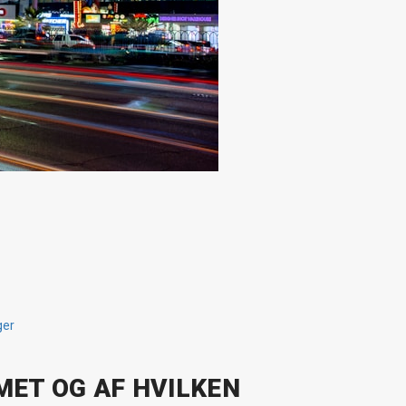
ger
ET OG AF HVILKEN