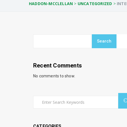
HADDON-MCCLELLAN
>
UNCATEGORIZED
>
INTE
Search
Recent Comments
No comments to show.
CATEGORIES