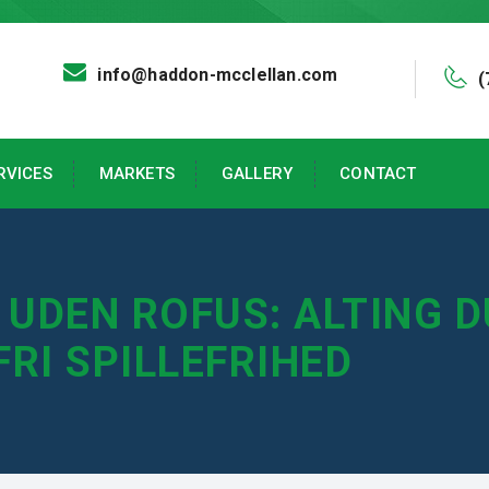
info@haddon-mcclellan.com
(
RVICES
MARKETS
GALLERY
CONTACT
 UDEN ROFUS: ALTING 
FRI SPILLEFRIHED