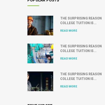
POPULAR POSTS
THE SURPRISING REASON
COLLEGE TUITION IS...
READ MORE
THE SURPRISING REASON
COLLEGE TUITION IS...
READ MORE
THE SURPRISING REASON
COLLEGE TUITION IS...
READ MORE