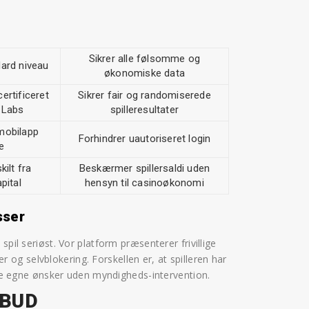
Sikrer alle følsomme og
dard niveau
økonomiske data
certificeret
Sikrer fair og randomiserede
 Labs
spilleresultater
 mobilapp
Forhindrer uautoriseret login
e
kilt fra
Beskærmer spillersaldi uden
pital
hensyn til casinoøkonomi
sser
pil seriøst. Vor platform præsenterer frivillige
g selvblokering. Forskellen er, at spilleren har
lige egne ønsker uden myndigheds-intervention.
LBUD