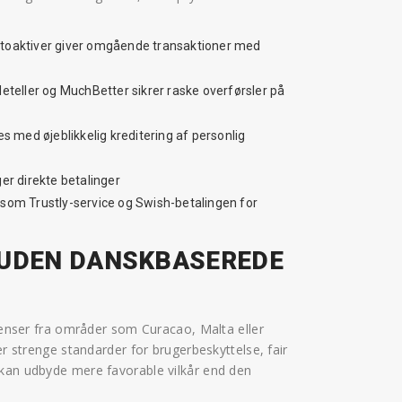
yptoaktiver giver omgående transaktioner med
 Neteller og MuchBetter sikrer raske overførsler på
 med øjeblikkelig kreditering af personlig
er direkte betalinger
som Trustly-service og Swish-betalingen for
G UDEN DANSKBASEREDE
icenser fra områder som Curacao, Malta eller
er strenge standarder for brugerbeskyttelse, fair
 kan udbyde mere favorable vilkår end den