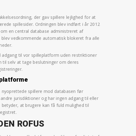
elsesordning, der gav spillere lejlighed for at
ede spillesider. Ordningen blev indført i år 2012
som en central database administreret af
S, blev vedkommende automatisk blokeret fra alle
neder.
adgang til vor spilleplatform uden restriktioner
n til selv at tage beslutninger om deres
istreringer.
 platforme
le nyoprettede spillere mod databasen før
andre jurisdiktioner og har ingen adgang til eller
m betyder, at brugere kan få fuld mulighed til
egistret.
UDEN ROFUS