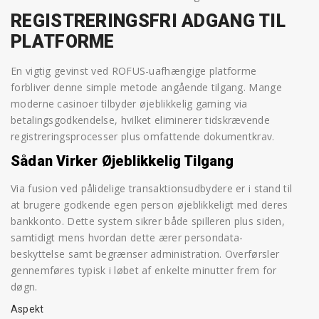
REGISTRERINGSFRI ADGANG TIL
PLATFORME
En vigtig gevinst ved ROFUS-uafhængige platforme
forbliver denne simple metode angående tilgang. Mange
moderne casinoer tilbyder øjeblikkelig gaming via
betalingsgodkendelse, hvilket eliminerer tidskrævende
registreringsprocesser plus omfattende dokumentkrav.
Sådan Virker Øjeblikkelig Tilgang
Via fusion ved pålidelige transaktionsudbydere er i stand til
at brugere godkende egen person øjeblikkeligt med deres
bankkonto. Dette system sikrer både spilleren plus siden,
samtidigt mens hvordan dette ærer persondata-
beskyttelse samt begrænser administration. Overførsler
gennemføres typisk i løbet af enkelte minutter frem for
døgn.
Aspekt