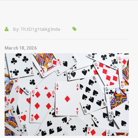
By:
Th3D1g1talAg3nda
March 18, 2026