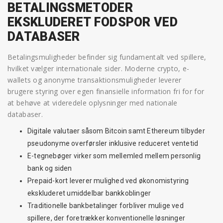
BETALINGSMETODER
EKSKLUDERET FODSPOR VED
DATABASER
Betalingsmuligheder befinder sig fundamentalt ved spillere,
hvilket vælger internationale sider. Moderne crypto, e-
wallets og anonyme transaktionsmuligheder leverer
brugere styring over egen finansielle information fri for for
at behøve at videredele oplysninger med nationale
databaser.
Digitale valutaer såsom Bitcoin samt Ethereum tilbyder
pseudonyme overførsler inklusive reduceret ventetid
E-tegnebøger virker som mellemled mellem personlig
bank og siden
Prepaid-kort leverer mulighed ved økonomistyring
ekskluderet umiddelbar bankkoblinger
Traditionelle bankbetalinger forbliver mulige ved
spillere, der foretrækker konventionelle løsninger