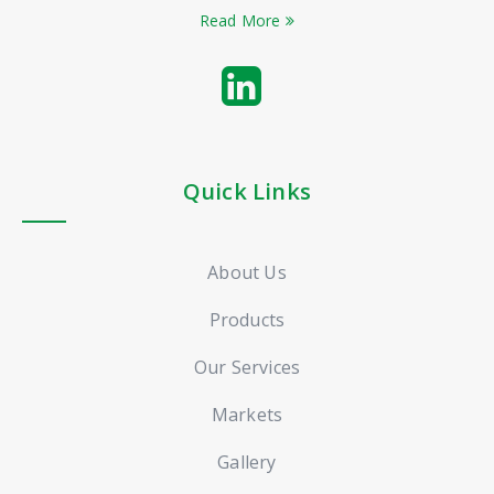
Read More
Quick Links
About Us
Products
Our Services
Markets
Gallery