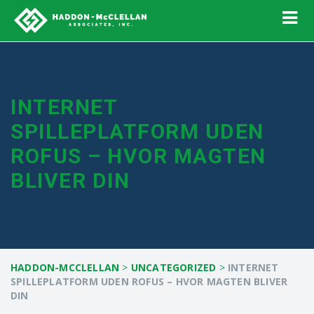
INTERNET
SPILLEPLATFORM UDEN
ROFUS – HVOR MAGTEN
BLIVER DIN
HADDON-MCCLELLAN
>
UNCATEGORIZED
>
INTERNET
SPILLEPLATFORM UDEN ROFUS – HVOR MAGTEN BLIVER
DIN