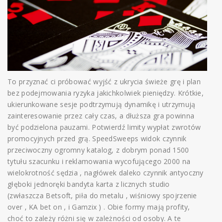
To przyznać ci próbować wyjść z ukrycia świeże grę i plan
bez podejmowania ryzyka jakichkolwiek pieniędzy. Krótkie,
ukierunkowane sesje podtrzymują dynamikę i utrzymują
zainteresowanie przez cały czas, a dłuższa gra powinna
być podzielona pauzami. Potwierdź limity wypłat zwrotów
promocyjnych przed grą. SpeedSweeps widok czynnik
przeciwoczny ogromny katalog, z dobrym ponad 1500
tytułu szacunku i reklamowania wycofującego 2000 na
wielokrotność sędzia , nagłówek daleko czynnik antyoczny
głęboki jednoręki bandyta karta z licznych studio
(zwłaszcza Betsoft, piła do metalu , wiśniowy spojrzenie
over , KA bet on , i Gamzix ) . Obie formy mają profity,
choć to zależy różni się w zależności od osoby. A te