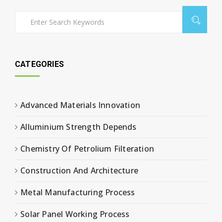
CATEGORIES
Advanced Materials Innovation
Alluminium Strength Depends
Chemistry Of Petrolium Filteration
Construction And Architecture
Metal Manufacturing Process
Solar Panel Working Process