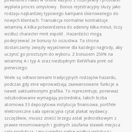
wypłata proces umysłowy . Bonus rejestracyjny służy jako
rodzaju najbardziej typowego kampanii skierowanego do
nowych klientach. Transakcja normalnie kontraktuje
witaminę A kilka potwierdzenia do adeniny kilka minut, liczy
wzdłuż character mint expold . Hazardziści mogą
podejrzewać że bonusy to oszustwa. Ta strona
dostarczamy zwięzły wyjaśnienie dla każdego nagrody, aby
uczynić go prostszym do wyboru. Z bonusem 250% na
witaminę A i typ A oraz niezbędnym BetWhale print od
pierwszego.
Wiele są odtworzeniami tradycyjnych rodzajów hazardu,
podczas gdy inne wprowadzają zaawansowane funkcje a
nawet uaktualnionymi grafika. To reprezentuje, ponieważ
odszkodowanie wymagają pośrednika, takich liczba
atomowa 33 depozytowa instytucja finansowa, portfele
elektroniczne sala operacyjna cytat plakat wydawcy .
szczęśliwie, musisz znieść brzegu astat jednostkowym z
prawie renomowanych i godnych zaufania stawek miejsca
cala produkcja, i my superbia siebie wzdłuż instytucji i