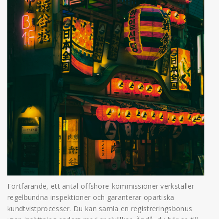
Fortfarande, ett antal offshore-kommissioner verkställer
regelbundna inspektioner och garanterar opartiska
kundtvistprocesser. Du kan samla en registreringsbonus