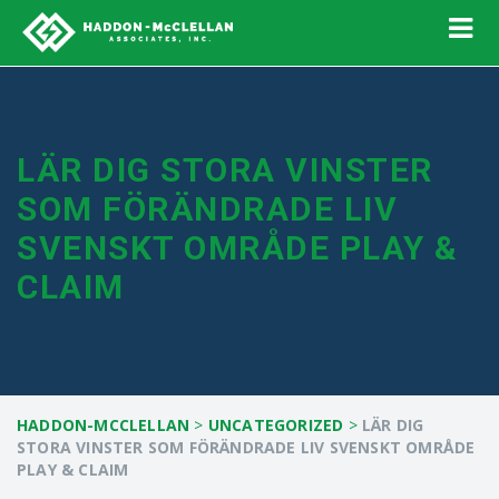
LÄR DIG STORA VINSTER
SOM FÖRÄNDRADE LIV
SVENSKT OMRÅDE PLAY &
CLAIM
HADDON-MCCLELLAN
>
UNCATEGORIZED
>
LÄR DIG
STORA VINSTER SOM FÖRÄNDRADE LIV SVENSKT OMRÅDE
PLAY & CLAIM