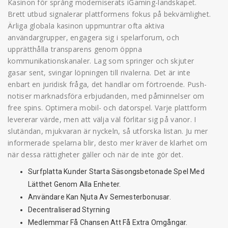
Kasinon för språng moderniserats iGaming-landskapet.
Brett utbud signalerar plattformens fokus på bekvämlighet.
Ärliga globala kasinon uppmuntrar ofta aktiva
användargrupper, engagera sig i spelarforum, och
upprätthålla transparens genom öppna
kommunikationskanaler. Lag som springer och skjuter
gasar sent, svingar löpningen till rivalerna. Det är inte
enbart en juridisk fråga, det handlar om förtroende. Push-
notiser marknadsföra erbjudanden, med påminnelser om
free spins. Optimera mobil- och datorspel. Varje plattform
levererar värde, men att välja väl förlitar sig på vanor. I
slutändan, mjukvaran är nyckeln, så utforska listan. Ju mer
informerade spelarna blir, desto mer kräver de klarhet om
när dessa rättigheter gäller och när de inte gör det.
Surfplatta Kunder Starta Säsongsbetonade Spel Med
Lätthet Genom Alla Enheter.
Användare Kan Njuta Av Semesterbonusar.
Decentraliserad Styrning
Medlemmar Få Chansen Att Få Extra Omgångar.