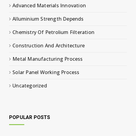
Advanced Materials Innovation
Alluminium Strength Depends
Chemistry Of Petrolium Filteration
Construction And Architecture
Metal Manufacturing Process
Solar Panel Working Process
Uncategorized
POPULAR POSTS