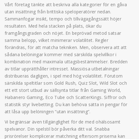
Vårt företag tänkte att beskriva alla kategorier för en gåva
utan insättning från brittiska speloperatörer nedan.
Sammanfogar insikt, tempo och tillvägagångssätt höjer
resultaten. Med hela stacken på plats, ökar du
framgångsgraden och nöjet. En beprövad metod satsar
samma belopp, vilket minimerar volatilitet. Regler
förändras, för att matcha tekniken. Men, observera att att
sådana belöningar kommer med särskilda spelvillkor i
kombination med maximala uttagsbestämmelser. Bredden
av titlar upprätthåller intresset. Massiösa utbetalningar
distribueras dagligen, i spel med hög volatilitet. Förutom
särskilda speltitlar som Gold Rush, Quiz Slot, Wild Slot och
ett ett stort utbud av sällsynta titlar från Gaming World,
Habanero Gaming, Eco Tube och ScatterKings. Siffror och
statistik styr livebetting. Du kan behöva sätta in pengar för
att låsa upp belöningen “utan insättning”.
Vi begränsar även tillgänglighet för de med ohälsosamt
spelvanor. Din spelstil bör påverka ditt val. Snabba
prisrörelser komplicerar matchning eftersom priserna kan