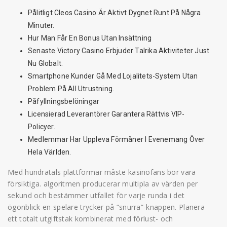
Pålitligt Cleos Casino Är Aktivt Dygnet Runt På Några
Minuter.
Hur Man Får En Bonus Utan Insättning
Senaste Victory Casino Erbjuder Talrika Aktiviteter Just
Nu Globalt.
Smartphone Kunder Gå Med Lojalitets-System Utan
Problem På All Utrustning.
Påfyllningsbelöningar
Licensierad Leverantörer Garantera Rättvis VIP-
Policyer.
Medlemmar Har Uppleva Förmåner I Evenemang Över
Hela Världen.
Med hundratals plattformar måste kasinofans bör vara
försiktiga. algoritmen producerar multipla av värden per
sekund och bestämmer utfallet för varje runda i det
ögonblick en spelare trycker på “snurra”-knappen. Planera
ett totalt utgiftstak kombinerat med förlust- och