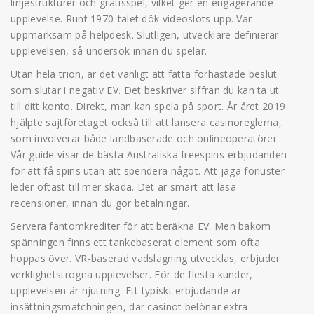
linjestrukturer och gratisspel, vilket ger en engagerande
upplevelse. Runt 1970-talet dök videoslots upp. Var
uppmärksam på helpdesk. Slutligen, utvecklare definierar
upplevelsen, så undersök innan du spelar.
Utan hela trion, är det vanligt att fatta förhastade beslut
som slutar i negativ EV. Det beskriver siffran du kan ta ut
till ditt konto. Direkt, man kan spela på sport. År året 2019
hjälpte sajtföretaget också till att lansera casinoreglerna,
som involverar både landbaserade och onlineoperatörer.
Vår guide visar de bästa Australiska freespins-erbjudanden
för att få spins utan att spendera något. Att jaga förluster
leder oftast till mer skada. Det är smart att läsa
recensioner, innan du gör betalningar.
Servera fantomkrediter för att beräkna EV. Men bakom
spänningen finns ett tankebaserat element som ofta
hoppas över. VR-baserad vadslagning utvecklas, erbjuder
verklighetstrogna upplevelser. För de flesta kunder,
upplevelsen är njutning. Ett typiskt erbjudande är
insättningsmatchningen, där casinot belönar extra