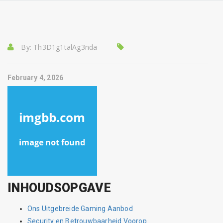
By:
Th3D1g1talAg3nda
February 4, 2026
INHOUDSOPGAVE
Ons Uitgebreide Gaming Aanbod
Security en Betrouwbaarheid Voorop