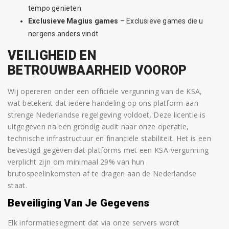
tempo genieten
Exclusieve Magius games
– Exclusieve games die u
nergens anders vindt
VEILIGHEID EN
BETROUWBAARHEID VOOROP
Wij opereren onder een officiële vergunning van de KSA,
wat betekent dat iedere handeling op ons platform aan
strenge Nederlandse regelgeving voldoet. Deze licentie is
uitgegeven na een grondig audit naar onze operatie,
technische infrastructuur en financiële stabiliteit. Het is een
bevestigd gegeven dat platforms met een KSA-vergunning
verplicht zijn om minimaal 29% van hun
brutospeelinkomsten af te dragen aan de Nederlandse
staat.
Beveiliging Van Je Gegevens
Elk informatiesegment dat via onze servers wordt