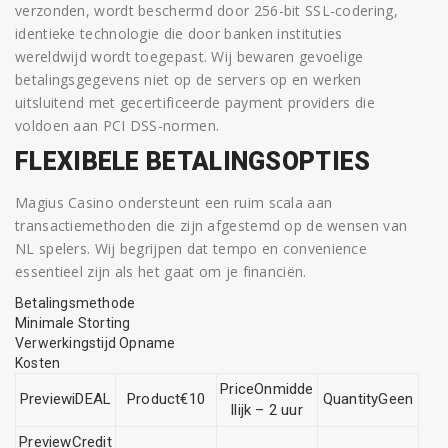
verzonden, wordt beschermd door 256-bit SSL-codering,
identieke technologie die door banken instituties
wereldwijd wordt toegepast. Wij bewaren gevoelige
betalingsgegevens niet op de servers op en werken
uitsluitend met gecertificeerde payment providers die
voldoen aan PCI DSS-normen.
FLEXIBELE BETALINGSOPTIES
Magius Casino ondersteunt een ruim scala aan
transactiemethoden die zijn afgestemd op de wensen van
NL spelers. Wij begrijpen dat tempo en convenience
essentieel zijn als het gaat om je financiën.
Betalingsmethode
Minimale Storting
Verwerkingstijd Opname
Kosten
Onmidde
iDEAL
€10
Geen
llijk – 2 uur
Credit