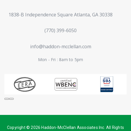
1838-B Independence Square Atlanta, GA 30338
(770) 399-6050
info@haddon-mcclellan.com
Mon - Fri : 8am to 5pm
Copyright © 2026 Haddon-McClellan Associates Inc. All Rights