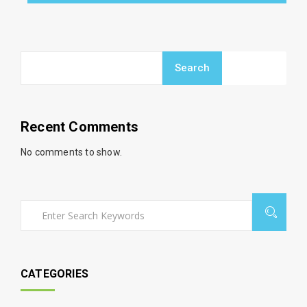
Search
Recent Comments
No comments to show.
CATEGORIES