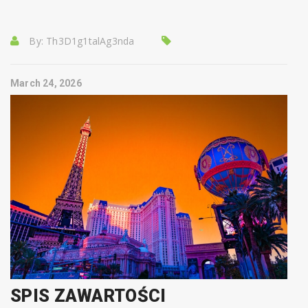
By:
Th3D1g1talAg3nda
March 24, 2026
SPIS ZAWARTOŚCI