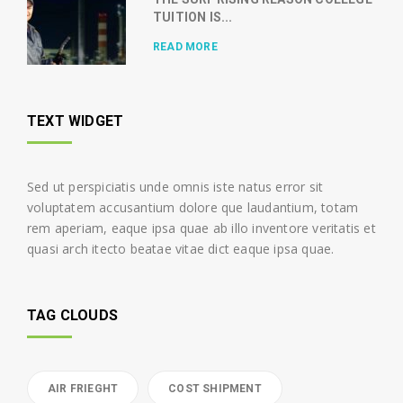
TUITION IS...
READ MORE
TEXT WIDGET
Sed ut perspiciatis unde omnis iste natus error sit
voluptatem accusantium dolore que laudantium, totam
rem aperiam, eaque ipsa quae ab illo inventore veritatis et
quasi arch itecto beatae vitae dict eaque ipsa quae.
TAG CLOUDS
AIR FRIEGHT
COST SHIPMENT