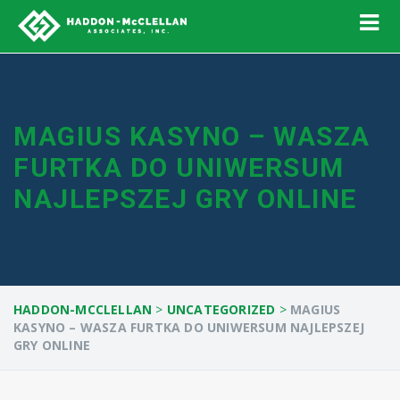
MAGIUS KASYNO – WASZA
FURTKA DO UNIWERSUM
NAJLEPSZEJ GRY ONLINE
HADDON-MCCLELLAN
>
UNCATEGORIZED
>
MAGIUS
KASYNO – WASZA FURTKA DO UNIWERSUM NAJLEPSZEJ
GRY ONLINE