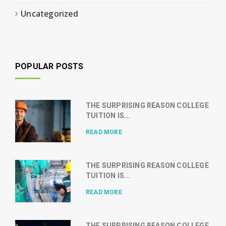
Uncategorized
POPULAR POSTS
THE SURPRISING REASON COLLEGE
TUITION IS...
READ MORE
THE SURPRISING REASON COLLEGE
TUITION IS...
READ MORE
THE SURPRISING REASON COLLEGE