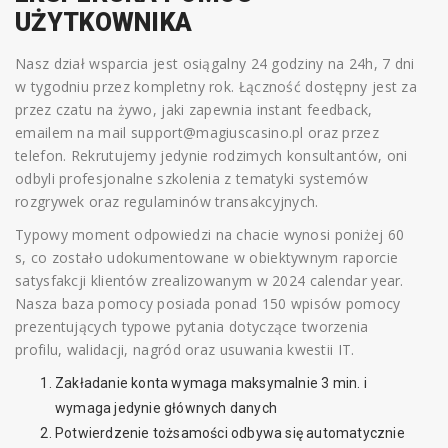
UŻYTKOWNIKA
Nasz dział wsparcia jest osiągalny 24 godziny na 24h, 7 dni
w tygodniu przez kompletny rok. Łączność dostępny jest za
przez czatu na żywo, jaki zapewnia instant feedback,
emailem na mail support@magiuscasino.pl oraz przez
telefon. Rekrutujemy jedynie rodzimych konsultantów, oni
odbyli profesjonalne szkolenia z tematyki systemów
rozgrywek oraz regulaminów transakcyjnych.
Typowy moment odpowiedzi na chacie wynosi poniżej 60
s, co zostało udokumentowane w obiektywnym raporcie
satysfakcji klientów zrealizowanym w 2024 calendar year.
Nasza baza pomocy posiada ponad 150 wpisów pomocy
prezentujących typowe pytania dotyczące tworzenia
profilu, walidacji, nagród oraz usuwania kwestii IT.
Zakładanie konta wymaga maksymalnie 3 min. i
wymaga jedynie głównych danych
Potwierdzenie tożsamości odbywa się automatycznie