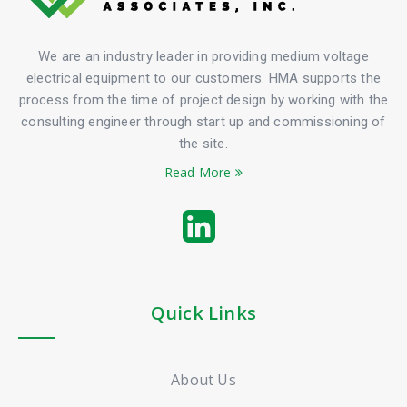
We are an industry leader in providing medium voltage
electrical equipment to our customers. HMA supports the
process from the time of project design by working with the
consulting engineer through start up and commissioning of
the site.
Read More
Quick Links
About Us