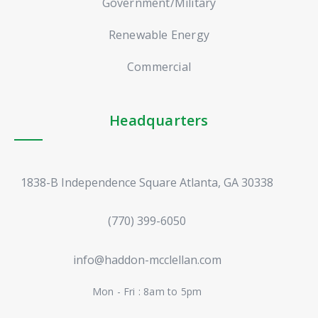
Government/Military
Renewable Energy
Commercial
Headquarters
1838-B Independence Square Atlanta, GA 30338
(770) 399-6050
info@haddon-mcclellan.com
Mon - Fri : 8am to 5pm