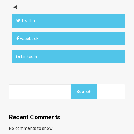
Twitter
Facebook
LinkedIn
Search
Recent Comments
No comments to show.