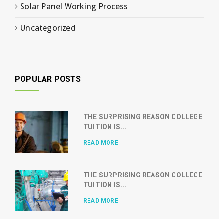
Solar Panel Working Process
Uncategorized
POPULAR POSTS
THE SURPRISING REASON COLLEGE
TUITION IS...
READ MORE
THE SURPRISING REASON COLLEGE
TUITION IS...
READ MORE