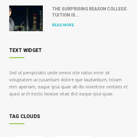
THE SURPRISING REASON COLLEGE
TUITION IS...
READ MORE
TEXT WIDGET
Sed ut perspiciatis unde omnis iste natus error sit
voluptatem accusantium dolore que laudantium, totam
rem aperiam, eaque ipsa quae ab illo inventore veritatis et
quasi arch itecto beatae vitae dict eaque ipsa quae.
TAG CLOUDS