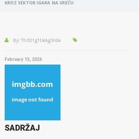
KROZ SEKTOR IGARA NA SREĆU
By:
Th3D1g1talAg3nda
February 13, 2026
SADRŽAJ