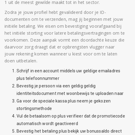
1 uit de meest gewilde maakt tot in het sector.
Zodra je jouw profiel hebt gevalideerd door je ID-
documenten om te verzenden, mag jij beginnen met jouw
initiële betaling. We eisen om bevestiging voorafgaand bij
het initiële storting voor latere betalingsvertragingen om te
voorkomen. Deze aanpak vormt een doordachte keuze die
daarvoor zorg draagt dat er opbrengsten vlugger naar
jouw rekening komen wanneer u kiest voor om te laten
doen uitbetalen.
Schrijf in een account middels uw geldige emailadres
plus telefoonnummer
Bevestig je persoon via een geldig geldig
identiteitsdocument met woonbewijs te uploaden naar
Ga voor de speciale kassa plus neem je gekozen
stortingsmethode
Vul de betaalsom op plus verifieer dat de promotiecode
automatisch wordt geactiveerd
Bevestig het betaling plus bekijk uw bonussaldo direct