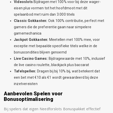
Videoslots
Bijdragen met 100% voor bij deze wager-
eisen plus vormen tot het hoofdmoot met dit
spelaanbod met ruim dan 3.000 titels
Classic Gokkasten:
Ook 100% contributie, perfect met
gamers die de preferentie gaan naar simpelere
gamemechanica
Jackpot Gokkasten:
Meetellen met 100% mee, voor
exceptie met bepaalde specifieke titels welke in de
bonuscondities blijven genoemd
Live Casino Games:
Bijdragewaarde met 10%, inclusief
de live casino roulette, blackjack plus baccarat
Tafelspellen:
Dragen bij bij 10% bij, wat betekent dat
een bet met €10 als €1 wordt gewaardeerd bij deze
inzetvereisten
Aanbevolen Spelen voor
Bonusoptimalisering
Bij spelers dat eigen Needforslots Bonuspakket effectief