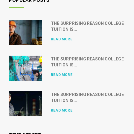
POPULAR POSTS
THE SURPRISING REASON COLLEGE
TUITION IS...
READ MORE
THE SURPRISING REASON COLLEGE
TUITION IS...
READ MORE
THE SURPRISING REASON COLLEGE
TUITION IS...
READ MORE