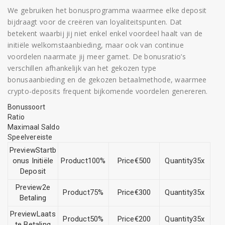
We gebruiken het bonusprogramma waarmee elke deposit
bijdraagt voor de creëren van loyaliteitspunten. Dat
betekent waarbij jij niet enkel enkel voordeel haalt van de
initiële welkomstaanbieding, maar ook van continue
voordelen naarmate jij meer gamet. De bonusratio’s
verschillen afhankelijk van het gekozen type
bonusaanbieding en de gekozen betaalmethode, waarmee
crypto-deposits frequent bijkomende voordelen genereren.
Bonussoort
Ratio
Maximaal Saldo
Speelvereiste
Startb
onus Initiële
100%
€500
35x
Deposit
2e
75%
€300
35x
Betaling
Laats
50%
€200
35x
te Betaling