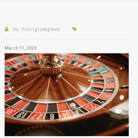
By:
Th3D1g1talAg3nda
March 11, 2026