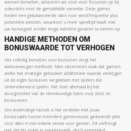
wensen benutten, adviseren we voor voor focussen op bij
videoslots voor de gemiddelde variantie. Deze games
bieden een gebalanceerde ratio voor winstfrequentie plus
potentiële winsten, waardoor u meer speeltijd haalt met
uw bonusgeld zonder enige extreme gevaren te nemen op.
HANDIGE METHODEN OM
BONUSWAARDE TOT VERHOGEN
Het volledig benutten voor bonussen vergt het
weloverwogen methode. Men observeren vaak dat gamers
welke het strategie gebruiken additionele waarde verkrijgen
uit de eigen bonussen vergeleken met spelers die
onberedeneerd spelen. Het start allemaal bij het
doorgronden van de rekenkundige basis voor slots en
bonuseisen.
Een doelmatige tactiek is het verdelen met jouw
bonussaldo tussen meerdere gamesessies gedurende plek
voor alles in een enkele sessie voor gamen. Dit verhoogt
niet slechts enkel je speelvreugde, doch vermindert