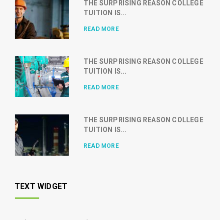
THE SURPRISING REASON COLLEGE
TUITION IS...
READ MORE
THE SURPRISING REASON COLLEGE
TUITION IS...
READ MORE
THE SURPRISING REASON COLLEGE
TUITION IS...
READ MORE
TEXT WIDGET