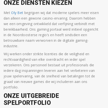
ONZE DIENSTEN KIEZEN
Met
Oly Bet
begrijpen wij dat moderne spelers meer eisen
dan alleen een gewone casino-ervaring. Daarom hebben
we een omgeving ontwikkeld dat verfijning verbindt met
bereikbaarheid. Ons gaming portaal werd initieel opgericht
in de Noordoosterse regio’s en heeft sindsdien een
betrouwbare naam verworven in de digitale gaming-
industrie.
Wij werken onder strikte licenties die de veiligheid en
rechtvaardigheid van elke overdracht en ieder spel
verzekeren. Ons personeel bestaat uit professionals die
iedere dag inspanningen leveren aan het verbeteren van
jouw spelervaring, van de snelheid van betalingen tot de
graad van nieuwe games die wij includeren aan ons
portfolio.
ONZE UITGEBREIDE
SPELPORTFOLIO