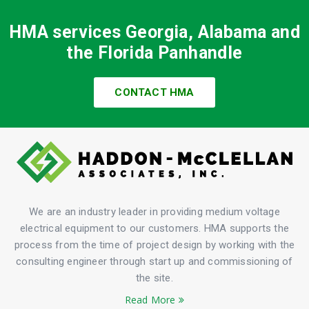
HMA services Georgia, Alabama and
the Florida Panhandle
CONTACT HMA
We are an industry leader in providing medium voltage
electrical equipment to our customers. HMA supports the
process from the time of project design by working with the
consulting engineer through start up and commissioning of
the site.
Read More