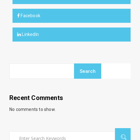
Facebook
LinkedIn
Search
Recent Comments
No comments to show.