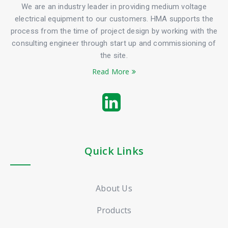
We are an industry leader in providing medium voltage
electrical equipment to our customers. HMA supports the
process from the time of project design by working with the
consulting engineer through start up and commissioning of
the site.
Read More
Quick Links
About Us
Products