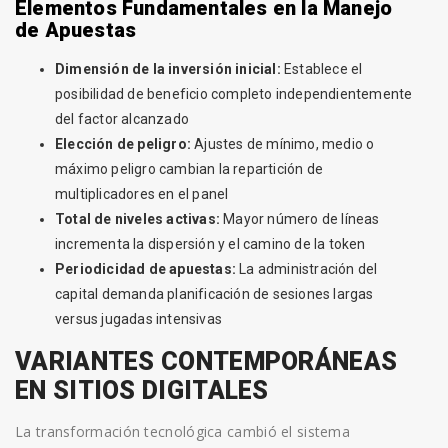
Elementos Fundamentales en la Manejo
de Apuestas
Dimensión de la inversión inicial:
Establece el
posibilidad de beneficio completo independientemente
del factor alcanzado
Elección de peligro:
Ajustes de mínimo, medio o
máximo peligro cambian la repartición de
multiplicadores en el panel
Total de niveles activas:
Mayor número de líneas
incrementa la dispersión y el camino de la token
Periodicidad de apuestas:
La administración del
capital demanda planificación de sesiones largas
versus jugadas intensivas
VARIANTES CONTEMPORÁNEAS
EN SITIOS DIGITALES
La transformación tecnológica cambió el sistema