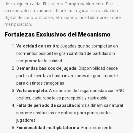
de cualquier caída. El sistema Comprobablemente Fair
incorporado en variantes blockchain garantiza validación
digital de todo outcome, eliminando incertidumbres sobre
manipulación.
Fortalezas Exclusivos del Mecanismo
Velocidad de sesión:
Jugadas que se completan en
momentos posibilitan gran cantidad de partidas sin
comprometer la calidad
Demandas básicos de jugada:
Disponibilidad desde
partes de centavo hasta inversiones de gran importe
para distintos categorías
Vista completa:
A distinción de tragamonedas con RNG
ocultos, cada rebote es perceptible y rastreable
Falta de periodo de capacitación:
La dinámica natural
suprime obstáculos de entrada para principiantes
jugadores
Funcionalidad multiplataforma:
Funcionamiento