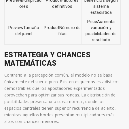
Multiplicad
Factores
beneficios según
ores
definitivos
sistema
estadística
Aumenta
Tamaño
Número de
variación y
del panel
filas
posibilidades de
resultado
ESTRATEGIA Y CHANCES
MATEMÁTICAS
Contrario a la percepción común, el modelo no se basa
únicamente del suerte puro. Existen esquemas estadísticos
demostrables que los apostadores experimentados
aprovechan para optimizar sus rondas. La distribución de
posibilidades presenta una curva normal, donde los
espacios centrales tienen superior recurrencia de acierto,
mientras aquellos bordes presentan multiplicadores más
altos con chances menores.