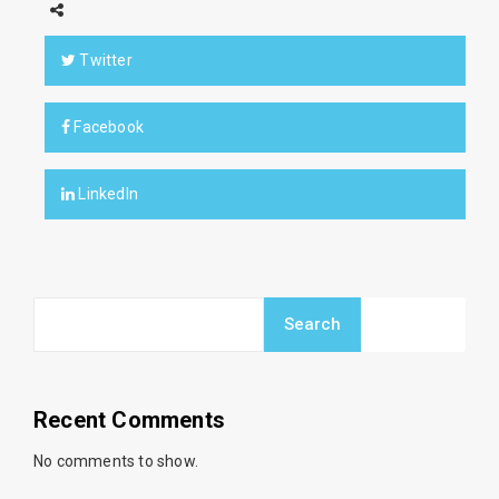
Twitter
Facebook
LinkedIn
Search
Recent Comments
No comments to show.