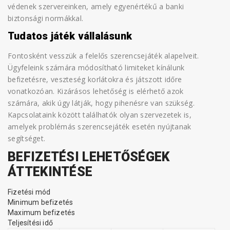
védenek szervereinken, amely egyenértékű a banki
biztonsági normákkal.
Tudatos játék vállalásunk
Fontosként vesszük a felelős szerencsejáték alapelveit.
Ügyfeleink számára módosítható limiteket kínálunk
befizetésre, veszteség korlátokra és játszott időre
vonatkozóan. Kizárásos lehetőség is elérhető azok
számára, akik úgy látják, hogy pihenésre van szükség.
Kapcsolataink között találhatók olyan szervezetek is,
amelyek problémás szerencsejáték esetén nyújtanak
segítséget.
BEFIZETÉSI LEHETŐSÉGEK
ÁTTEKINTÉSE
Fizetési mód
Minimum befizetés
Maximum befizetés
Teljesítési idő