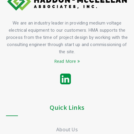
We are an industry leader in providing medium voltage
electrical equipment to our customers. HMA supports the
process from the time of project design by working with the
consulting engineer through start up and commissioning of
the site.
Read More
Quick Links
About Us