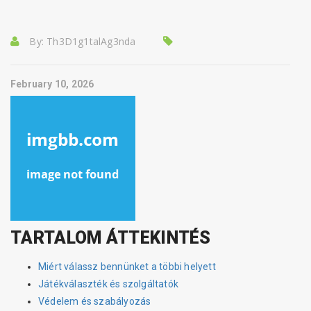
By:
Th3D1g1talAg3nda
February 10, 2026
TARTALOM ÁTTEKINTÉS
Miért válassz bennünket a többi helyett
Játékválaszték és szolgáltatók
Védelem és szabályozás