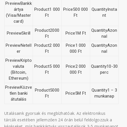
Bankk
ártya
1 000
500 000
Insta
(Visa/Master
Ft
Ft
nt
card)
2000
Azon
Skrill
1M Ft
Ft
nal
Netell
2 000
1 000
Azon
er
Ft
000 Ft
nal
Kripto
valuta
5 000
2 000
10-30
(Bitcoin,
Ft
000 Ft
perc
Ethereum)
Közve
5000
1 – 3
tlen banki
5M Ft
Ft
munkanap
átutalás
Utalásaink gyorsak és megbízhatóak. Az elektronikus
tárcák esetében jellemzően 24 órán belül feldolgozzuk a
kéréseket, míg bankkártyás visszautalások 3-5 munkanapot