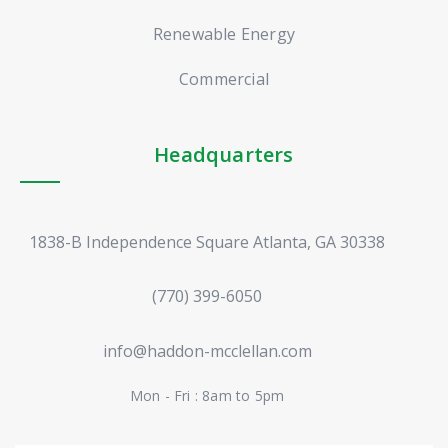
Renewable Energy
Commercial
Headquarters
1838-B Independence Square Atlanta, GA 30338
(770) 399-6050
info@haddon-mcclellan.com
Mon - Fri : 8am to 5pm