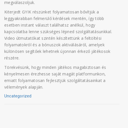
megválaszoljuk.
Kiterjedt GYIK részünket folyamatosan bővítjük a
leggyakrabban felmerülő kérdések mentén, így több
esetben instant választ találhatsz anélkül, hogy
kapcsolatba lenne szükséges lépned szolgáltatásunkkal.
Video útmutatókat szintén készítettünk a feltöltési
folyamatokról és a bónuszok aktiválásáról, amelyek
különösen segítőek lehetnek újonnan érkező játékosok
részére.
Törekvésünk, hogy minden játékos magabiztosan és
kényelmesen érezhesse saját magát platformunkon,
emiatt folyamatosan fejlesztjük szolgáltatásainkat a
vélemények alapján.
Uncategorized