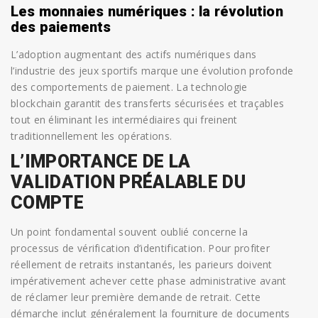
Les monnaies numériques : la révolution
des paiements
L’adoption augmentant des actifs numériques dans
l’industrie des jeux sportifs marque une évolution profonde
des comportements de paiement. La technologie
blockchain garantit des transferts sécurisées et traçables
tout en éliminant les intermédiaires qui freinent
traditionnellement les opérations.
L’IMPORTANCE DE LA
VALIDATION PRÉALABLE DU
COMPTE
Un point fondamental souvent oublié concerne la
processus de vérification d’identification. Pour profiter
réellement de retraits instantanés, les parieurs doivent
impérativement achever cette phase administrative avant
de réclamer leur première demande de retrait. Cette
démarche inclut généralement la fourniture de documents