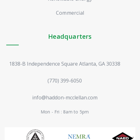
Commercial
Headquarters
1838-B Independence Square Atlanta, GA 30338
(770) 399-6050
info@haddon-mcclellan.com
Mon - Fri : 8am to 5pm