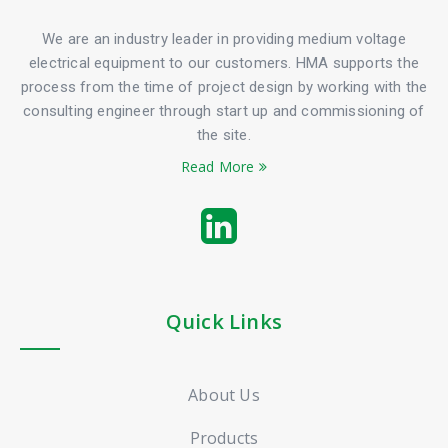
We are an industry leader in providing medium voltage
electrical equipment to our customers. HMA supports the
process from the time of project design by working with the
consulting engineer through start up and commissioning of
the site.
Read More
Quick Links
About Us
Products