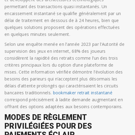
permettant des transactions quasi instantanés. Un
encaissement instantané se qualifie généralement par un
délai de traitement en dessous de à 24 heures, bien que
quelques solutions proposent des opérations effectuées
en quelques minutes seulement.
Selon une enquête menée en l’année 2023 par l’Autorité de
supervision des jeux en internet, 68% des joueurs
considèrent la rapidité des retraits comme l’un des trois
critères principaux lors du option d’une plateforme de
mises. Cette information vérifiée démontre l’évolution des
besoins des parieurs qui n’acceptent plus désormais les
délais d’attente prolongés qui caractérisaient les circuits
bancaires traditionnels.
bookmaker retrait instantané
correspond précisément à ladite demande augmentant en
offrant des options adaptées aux besoins contemporains.
MODES DE RÈGLEMENT
PRIVILÉGIÉES POUR DES
PAIEMENTS ÉCLAIR