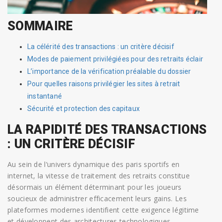
SOMMAIRE
La célérité des transactions : un critère décisif
Modes de paiement privilégiées pour des retraits éclair
L’importance de la vérification préalable du dossier
Pour quelles raisons privilégier les sites à retrait
instantané
Sécurité et protection des capitaux
LA RAPIDITÉ DES TRANSACTIONS
: UN CRITÈRE DÉCISIF
Au sein de l’univers dynamique des paris sportifs en
internet, la vitesse de traitement des retraits constitue
désormais un élément déterminant pour les joueurs
soucieux de administrer efficacement leurs gains. Les
plateformes modernes identifient cette exigence légitime
et développent des architectures technologiques