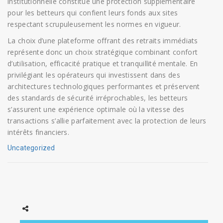
institutionnelle constitue une protection supplémentaire
pour les betteurs qui confient leurs fonds aux sites
respectant scrupuleusement les normes en vigueur.
La choix d’une plateforme offrant des retraits immédiats
représente donc un choix stratégique combinant confort
d’utilisation, efficacité pratique et tranquillité mentale. En
privilégiant les opérateurs qui investissent dans des
architectures technologiques performantes et préservent
des standards de sécurité irréprochables, les betteurs
s’assurent une expérience optimale où la vitesse des
transactions s’allie parfaitement avec la protection de leurs
intérêts financiers.
Uncategorized