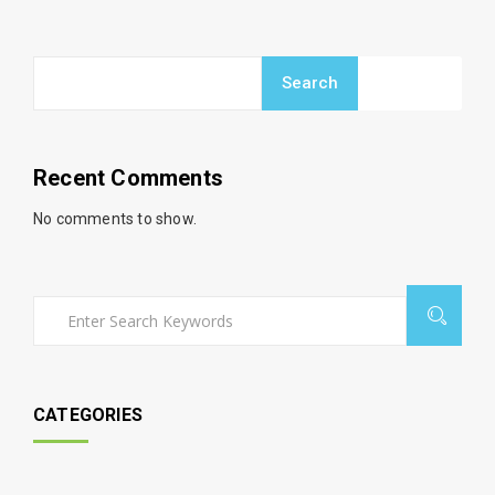
Search
Recent Comments
No comments to show.
CATEGORIES