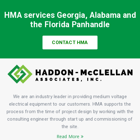
HMA services Georgia, Alabama and
the Florida Panhandle
CONTACT HMA
We are an industry leader in providing medium voltage
electrical equipment to our customers. HMA supports the
process from the time of project design by working with the
consulting engineer through start up and commissioning of
the site.
Read More