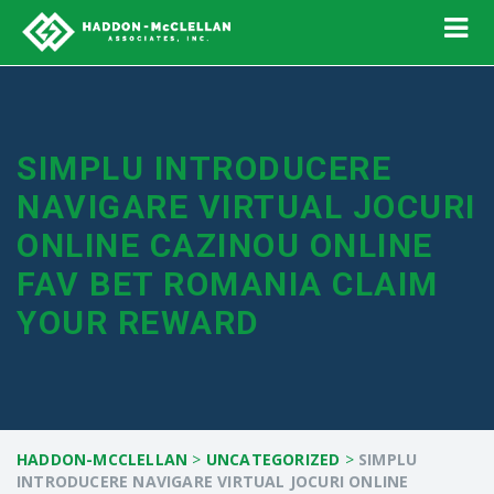
SIMPLU INTRODUCERE
NAVIGARE VIRTUAL JOCURI
ONLINE CAZINOU ONLINE
FAV BET ROMANIA CLAIM
YOUR REWARD
HADDON-MCCLELLAN
>
UNCATEGORIZED
>
SIMPLU
INTRODUCERE NAVIGARE VIRTUAL JOCURI ONLINE