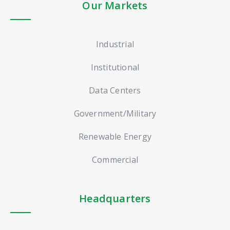
Our Markets
Industrial
Institutional
Data Centers
Government/Military
Renewable Energy
Commercial
Headquarters