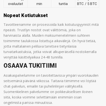
ovaluutat
min
tuntia
BTC / 5 BTC
Nopeat Kotiutukset
Tavoitteenamme on prosessoida kaik kotiutuspyynnöt mitä
ripeästi. Trustlyn nostot ovat välittömiä, joka on
harvinaista alalla. Muiden maksumenetelmien suhteen
toimimme taulukossa listattuja aikavälejä. On hyvä tietää,
jotta maltalainen peliluva tarvitsee tietynlaisia
turvatarkastuksia, jotka voivat alkuperäisellä nostokerralla
venyttää käsittelyaikaa 24-48 tunnilla.
OSAAVA TUKITIIMI
Asiakaspalvelumme on tavoitettavissa ympäri vuorokauden
seitsemänä päivänä viikossa. Taitavia tiimimme voi löytää
chat-palvelun, emailin tai puhelinlinjan välityksellä.
Suomenkielinen palvelumme on poikkeuksellisen iloinen
siitä, koska voimme selvittämään enimmän osan
ongelmista parissa minuutissa.