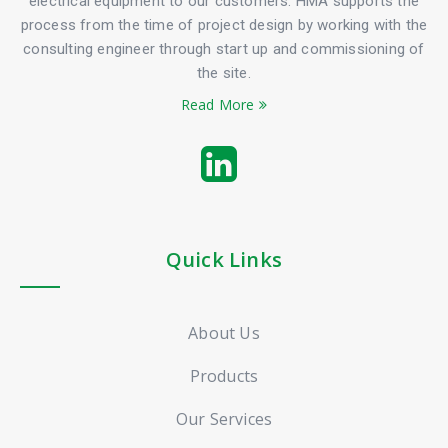
electrical equipment to our customers. HMA supports the
process from the time of project design by working with the
consulting engineer through start up and commissioning of
the site.
Read More
Quick Links
About Us
Products
Our Services