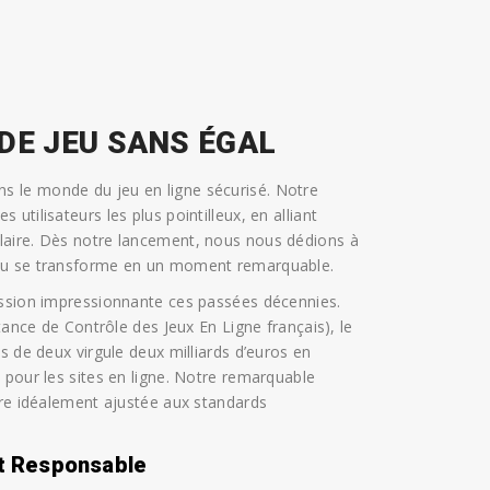
DE JEU SANS ÉGAL
ns le monde du jeu en ligne sécurisé. Notre
tilisateurs les plus pointilleux, en alliant
laire. Dès notre lancement, nous nous dédions à
jeu se transforme en un moment remarquable.
ession impressionnante ces passées décennies.
tance de Contrôle des Jeux En Ligne français), le
s de deux virgule deux milliards d’euros en
 pour les sites en ligne. Notre remarquable
fre idéalement ajustée aux standards
t Responsable