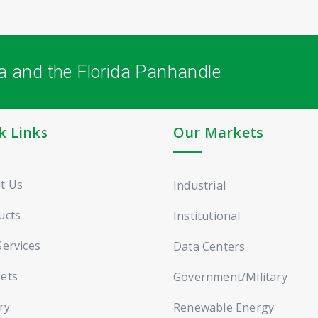
a and the Florida Panhandle
k Links
Our Markets
t Us
Industrial
ucts
Institutional
Services
Data Centers
ets
Government/Military
ry
Renewable Energy