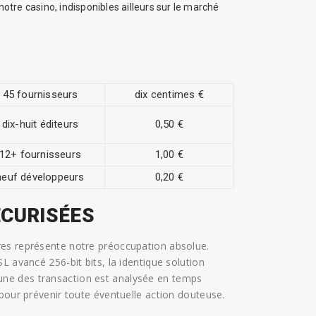
tre casino, indisponibles ailleurs sur le marché
45 fournisseurs
dix centimes €
dix-huit éditeurs
0,50 €
12+ fournisseurs
1,00 €
neuf développeurs
0,20 €
ÉCURISÉES
res représente notre préoccupation absolue.
L avancé 256-bit bits, la identique solution
ne des transaction est analysée en temps
 pour prévenir toute éventuelle action douteuse.