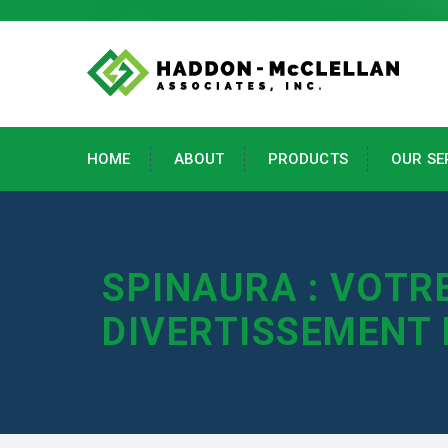
HOME
ABOUT
PRODUCTS
OUR SE
SPINAURA : VOTR
DIVERTISSEMENT 