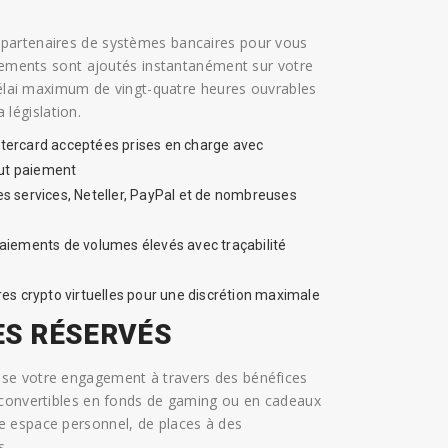
 partenaires de systèmes bancaires pour vous
rsements sont ajoutés instantanément sur votre
 délai maximum de vingt-quatre heures ouvrables
a législation.
stercard acceptées prises en charge avec
out paiement
es services, Neteller, PayPal et de nombreuses
paiements de volumes élevés avec traçabilité
res crypto virtuelles pour une discrétion maximale
S RÉSERVÉS
ise votre engagement à travers des bénéfices
 convertibles en fonds de gaming ou en cadeaux
e espace personnel, de places à des
s.