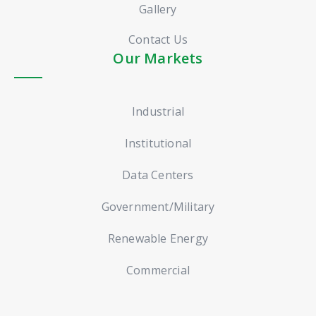
Gallery
Contact Us
Our Markets
Industrial
Institutional
Data Centers
Government/Military
Renewable Energy
Commercial