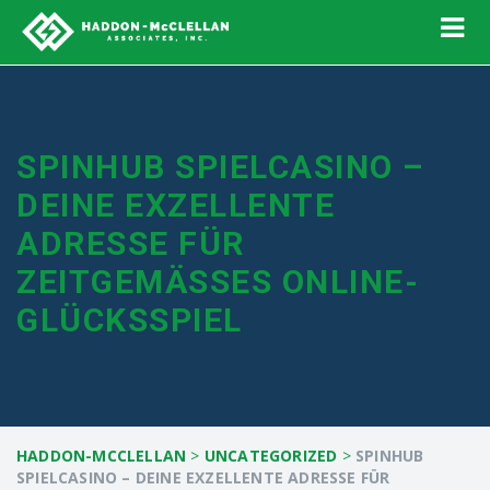
SPINHUB SPIELCASINO –
DEINE EXZELLENTE
ADRESSE FÜR
ZEITGEMÄSSES ONLINE-G
LÜCKSSPIEL
HADDON-MCCLELLAN
>
UNCATEGORIZED
>
SPINHUB
SPIELCASINO – DEINE EXZELLENTE ADRESSE FÜR