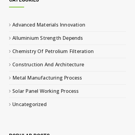
Advanced Materials Innovation
Alluminium Strength Depends
Chemistry Of Petrolium Filteration
Construction And Architecture
Metal Manufacturing Process
Solar Panel Working Process
Uncategorized