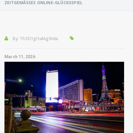
ZEITGEMÄSSES ONLINE-GLÜCKSSPIEL
By:
Th3D1g1talAg3nda
March 11, 2026