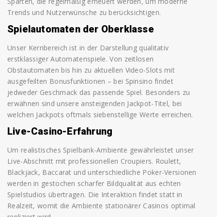
Sparten, die regelmäßig erneuert werden, um moderne
Trends und Nutzerwünsche zu berücksichtigen.
Spielautomaten der Oberklasse
Unser Kernbereich ist in der Darstellung qualitativ
erstklassiger Automatenspiele. Von zeitlosen
Obstautomaten bis hin zu aktuellen Video-Slots mit
ausgefeilten Bonusfunktionen – bei Spinsino findet
jedweder Geschmack das passende Spiel. Besonders zu
erwähnen sind unsere ansteigenden Jackpot-Titel, bei
welchen Jackpots oftmals siebenstellige Werte erreichen.
Live-Casino-Erfahrung
Um realistisches Spielbank-Ambiente gewährleistet unser
Live-Abschnitt mit professionellen Croupiers. Roulett,
Blackjack, Baccarat und unterschiedliche Poker-Versionen
werden in gestochen scharfer Bildqualität aus echten
Spielstudios übertragen. Die Interaktion findet statt in
Realzeit, womit die Ambiente stationärer Casinos optimal
repliziert wird.