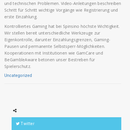
und technischen Problemen. Video-Anleitungen beschreiben
Schritt für Schritt wichtige Vorgänge wie Registrierung und
erste Einzahlung.
Kontrolliertes Gaming hat bei Spinsino höchste Wichtigkeit.
Wir stellen bereit unterschiedliche Werkzeuge zur
Eigenkontrolle, darunter Einzahlungsgrenzen, Gaming-
Pausen und permanente Selbstsperr-Möglichkeiten.
Kooperationen mit Institutionen wie GamCare und
BeGambleAware betonen unser Bestreben für
Spielerschutz.
Uncategorized
Twitter