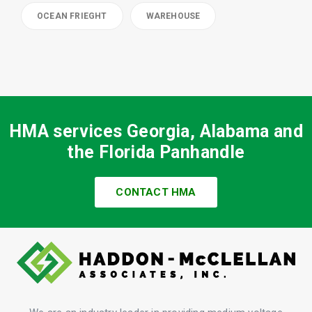
OCEAN FRIEGHT
WAREHOUSE
HMA services Georgia, Alabama and
the Florida Panhandle
CONTACT HMA