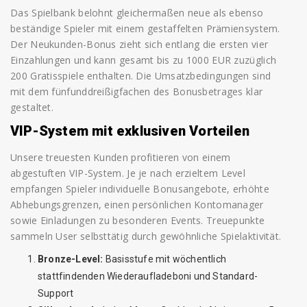
Das Spielbank belohnt gleichermaßen neue als ebenso
beständige Spieler mit einem gestaffelten Prämiensystem.
Der Neukunden-Bonus zieht sich entlang die ersten vier
Einzahlungen und kann gesamt bis zu 1000 EUR zuzüglich
200 Gratisspiele enthalten. Die Umsatzbedingungen sind
mit dem fünfunddreißigfachen des Bonusbetrages klar
gestaltet.
VIP-System mit exklusiven Vorteilen
Unsere treuesten Kunden profitieren von einem
abgestuften VIP-System. Je je nach erzieltem Level
empfangen Spieler individuelle Bonusangebote, erhöhte
Abhebungsgrenzen, einen persönlichen Kontomanager
sowie Einladungen zu besonderen Events. Treuepunkte
sammeln User selbsttätig durch gewöhnliche Spielaktivität.
Bronze-Level:
Basisstufe mit wöchentlich
stattfindenden Wiederaufladeboni und Standard-
Support