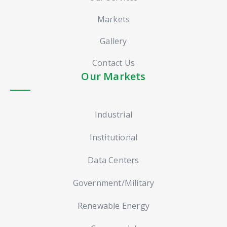
Markets
Gallery
Contact Us
Our Markets
Industrial
Institutional
Data Centers
Government/Military
Renewable Energy