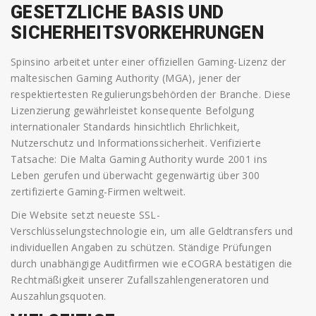
GESETZLICHE BASIS UND
SICHERHEITSVORKEHRUNGEN
Spinsino arbeitet unter einer offiziellen Gaming-Lizenz der
maltesischen Gaming Authority (MGA), jener der
respektiertesten Regulierungsbehörden der Branche. Diese
Lizenzierung gewährleistet konsequente Befolgung
internationaler Standards hinsichtlich Ehrlichkeit,
Nutzerschutz und Informationssicherheit. Verifizierte
Tatsache: Die Malta Gaming Authority wurde 2001 ins
Leben gerufen und überwacht gegenwärtig über 300
zertifizierte Gaming-Firmen weltweit.
Die Website setzt neueste SSL-
Verschlüsselungstechnologie ein, um alle Geldtransfers und
individuellen Angaben zu schützen. Ständige Prüfungen
durch unabhängige Auditfirmen wie eCOGRA bestätigen die
Rechtmäßigkeit unserer Zufallszahlengeneratoren und
Auszahlungsquoten.