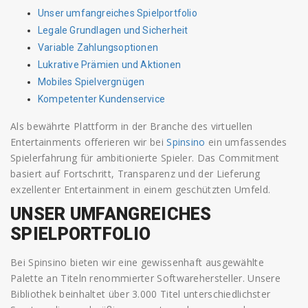
Unser umfangreiches Spielportfolio
Legale Grundlagen und Sicherheit
Variable Zahlungsoptionen
Lukrative Prämien und Aktionen
Mobiles Spielvergnügen
Kompetenter Kundenservice
Als bewährte Plattform in der Branche des virtuellen
Entertainments offerieren wir bei
Spinsino
ein umfassendes
Spielerfahrung für ambitionierte Spieler. Das Commitment
basiert auf Fortschritt, Transparenz und der Lieferung
exzellenter Entertainment in einem geschützten Umfeld.
UNSER UMFANGREICHES
SPIELPORTFOLIO
Bei Spinsino bieten wir eine gewissenhaft ausgewählte
Palette an Titeln renommierter Softwarehersteller. Unsere
Bibliothek beinhaltet über 3.000 Titel unterschiedlichster