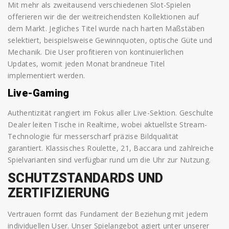
Mit mehr als zweitausend verschiedenen Slot-Spielen
offerieren wir die der weitreichendsten Kollektionen auf
dem Markt. Jegliches Titel wurde nach harten Maßstäben
selektiert, beispielsweise Gewinnquoten, optische Güte und
Mechanik. Die User profitieren von kontinuierlichen
Updates, womit jeden Monat brandneue Titel
implementiert werden.
Live-Gaming
Authentizität rangiert im Fokus aller Live-Sektion. Geschulte
Dealer leiten Tische in Realtime, wobei aktuellste Stream-
Technologie für messerscharf präzise Bildqualität
garantiert. Klassisches Roulette, 21, Baccara und zahlreiche
Spielvarianten sind verfügbar rund um die Uhr zur Nutzung.
SCHUTZSTANDARDS UND
ZERTIFIZIERUNG
Vertrauen formt das Fundament der Beziehung mit jedem
individuellen User. Unser Spielangebot agiert unter unserer