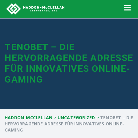
TENOBET – DIE
HERVORRAGENDE ADRESSE
FÜR INNOVATIVES ONLINE-
GAMING
HADDON-MCCLELLAN
>
UNCATEGORIZED
>
TENOBET – DIE
HERVORRAGENDE ADRESSE FÜR INNOVATIVES ONLINE-
GAMING