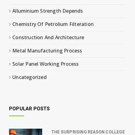
Alluminium Strength Depends
Chemistry Of Petrolium Filteration
Construction And Architecture
Metal Manufacturing Process
Solar Panel Working Process
Uncategorized
POPULAR POSTS
THE SURPRISING REASON COLLEGE