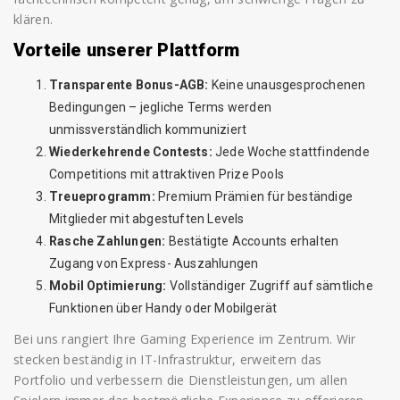
klären.
Vorteile unserer Plattform
Transparente Bonus-AGB:
Keine unausgesprochenen
Bedingungen – jegliche Terms werden
unmissverständlich kommuniziert
Wiederkehrende Contests:
Jede Woche stattfindende
Competitions mit attraktiven Prize Pools
Treueprogramm:
Premium Prämien für beständige
Mitglieder mit abgestuften Levels
Rasche Zahlungen:
Bestätigte Accounts erhalten
Zugang von Express- Auszahlungen
Mobil Optimierung:
Vollständiger Zugriff auf sämtliche
Funktionen über Handy oder Mobilgerät
Bei uns rangiert Ihre Gaming Experience im Zentrum. Wir
stecken beständig in IT-Infrastruktur, erweitern das
Portfolio und verbessern die Dienstleistungen, um allen