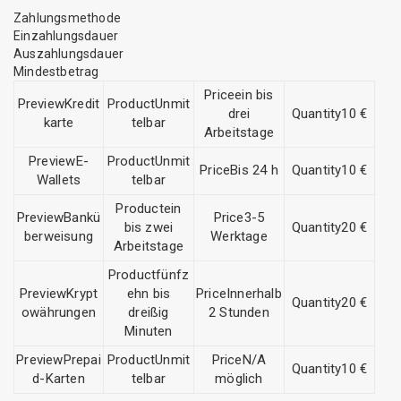
Zahlungsmethode
Einzahlungsdauer
Auszahlungsdauer
Mindestbetrag
ein bis
Kredit
Unmit
drei
10 €
karte
telbar
Arbeitstage
E-
Unmit
Bis 24 h
10 €
Wallets
telbar
ein
Bankü
3-5
bis zwei
20 €
berweisung
Werktage
Arbeitstage
fünfz
Krypt
ehn bis
Innerhalb
20 €
owährungen
dreißig
2 Stunden
Minuten
Prepai
Unmit
N/A
10 €
d-Karten
telbar
möglich