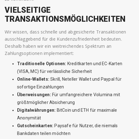
VIELSEITIGE
TRANSAKTIONSMÖGLICHKEITEN
Wir wissen, dass schnelle und abgesicherte Transaktionen
ausschlaggebend für die Kundenzufriedenheit bedeuten.
Deshalb haben wir ein weitreichendes Spektrum an
Zahlungsoptionen implementiert:
Traditionelle Optionen:
Kreditkarten und EC-Karten
(VISA, MC) für verlässliche Sicherheit
Online-Wallets:
Skrill, Neteller Wallet und Paypal für
sofortige Einzahlungen
Überweisungen:
Für umfangreichere Volumina mit
größtmöglicher Absicherung
Digitalwährungen:
BitCoin und ETH für maximale
Anonymität
Gutscheinkarten:
Paysafe für Nutzer, die niemals
Bankdaten teilen möchten