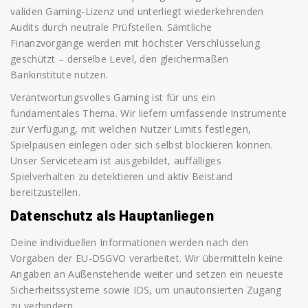
validen Gaming-Lizenz und unterliegt wiederkehrenden
Audits durch neutrale Prüfstellen. Sämtliche
Finanzvorgänge werden mit höchster Verschlüsselung
geschützt – derselbe Level, den gleichermaßen
Bankinstitute nutzen.
Verantwortungsvolles Gaming ist für uns ein
fundamentales Thema. Wir liefern umfassende Instrumente
zur Verfügung, mit welchen Nutzer Limits festlegen,
Spielpausen einlegen oder sich selbst blockieren können.
Unser Serviceteam ist ausgebildet, auffälliges
Spielverhalten zu detektieren und aktiv Beistand
bereitzustellen.
Datenschutz als Hauptanliegen
Deine individuellen Informationen werden nach den
Vorgaben der EU-DSGVO verarbeitet. Wir übermitteln keine
Angaben an Außenstehende weiter und setzen ein neueste
Sicherheitssysteme sowie IDS, um unautorisierten Zugang
zu verhindern.