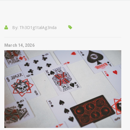
By:
Th3D1g1talAg3nda
March 14, 2026