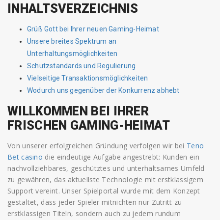
INHALTSVERZEICHNIS
Grüß Gott bei Ihrer neuen Gaming-Heimat
Unsere breites Spektrum an
Unterhaltungsmöglichkeiten
Schutzstandards und Regulierung
Vielseitige Transaktionsmöglichkeiten
Wodurch uns gegenüber der Konkurrenz abhebt
WILLKOMMEN BEI IHRER
FRISCHEN GAMING-HEIMAT
Von unserer erfolgreichen Gründung verfolgen wir bei
Teno
Bet casino
die eindeutige Aufgabe angestrebt: Kunden ein
nachvollziehbares, geschütztes und unterhaltsames Umfeld
zu gewähren, das aktuellste Technologie mit erstklassigem
Support vereint. Unser Spielportal wurde mit dem Konzept
gestaltet, dass jeder Spieler mitnichten nur Zutritt zu
erstklassigen Titeln, sondern auch zu jedem rundum