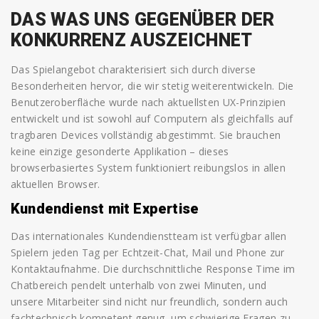
DAS WAS UNS GEGENÜBER DER
KONKURRENZ AUSZEICHNET
Das Spielangebot charakterisiert sich durch diverse
Besonderheiten hervor, die wir stetig weiterentwickeln. Die
Benutzeroberfläche wurde nach aktuellsten UX-Prinzipien
entwickelt und ist sowohl auf Computern als gleichfalls auf
tragbaren Devices vollständig abgestimmt. Sie brauchen
keine einzige gesonderte Applikation – dieses
browserbasiertes System funktioniert reibungslos in allen
aktuellen Browser.
Kundendienst mit Expertise
Das internationales Kundendienstteam ist verfügbar allen
Spielern jeden Tag per Echtzeit-Chat, Mail und Phone zur
Kontaktaufnahme. Die durchschnittliche Response Time im
Chatbereich pendelt unterhalb von zwei Minuten, und
unsere Mitarbeiter sind nicht nur freundlich, sondern auch
fachtechnisch kompetent genug, um schwierige Fragen zu