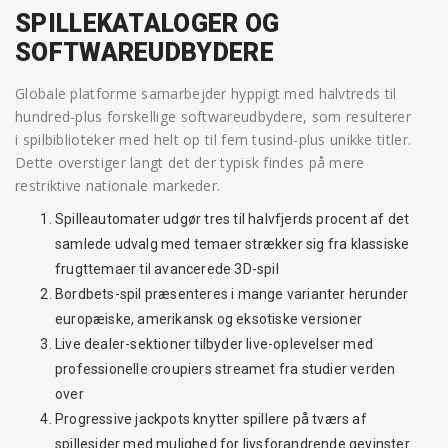
SPILLEKATALOGER OG
SOFTWAREUDBYDERE
Globale platforme samarbejder hyppigt med halvtreds til
hundred-plus forskellige softwareudbydere, som resulterer
i spilbiblioteker med helt op til fem tusind-plus unikke titler.
Dette overstiger langt det der typisk findes på mere
restriktive nationale markeder.
Spilleautomater udgør tres til halvfjerds procent af det
samlede udvalg med temaer strækker sig fra klassiske
frugttemaer til avancerede 3D-spil
Bordbets-spil præsenteres i mange varianter herunder
europæiske, amerikansk og eksotiske versioner
Live dealer-sektioner tilbyder live-oplevelser med
professionelle croupiers streamet fra studier verden
over
Progressive jackpots knytter spillere på tværs af
spillesider med mulighed for livsforandrende gevinster