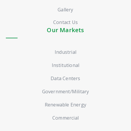
Gallery
Contact Us
Our Markets
Industrial
Institutional
Data Centers
Government/Military
Renewable Energy
Commercial