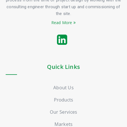
consulting engineer through start up and commissioning of
the site.
Read More
Quick Links
About Us
Products
Our Services
Markets