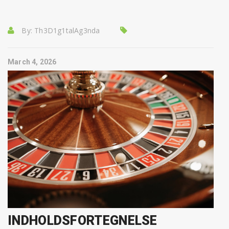
By:
Th3D1g1talAg3nda
March 4, 2026
INDHOLDSFORTEGNELSE