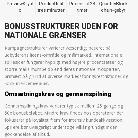
Krypt
ti til
et til 24
Block
o
tres minutter
timer
chain-gebyr
BONUSSTRUKTURER UDEN FOR
NATIONALE GRÆNSER
Kampagnestrukturer varierer væsentligt baseret på
udbyderens licens-område og målmarked. Internationale
spillesider fungerer hyppigt med højere procentsatser og
større maksimumbeløb end deres nationale modparter,
primært på grund af diverse markedsføringsrestriktioner og
konkurrenceniveauer.
Omsætningskrav og gennemspilning
Gennemspilningskrav varierer typisk mellem 25 gange og
50x bonusbeløbet. Mindre krav findes hos operatører der
fokuserer på loyalitet frem for intensiv kundeakkvisistion.
Spillere bør uvægerligt undersøge vilkår grundigt inden
godkendelse af tilbud.