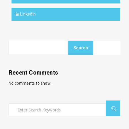
LinkedIn
Search
Recent Comments
No comments to show.