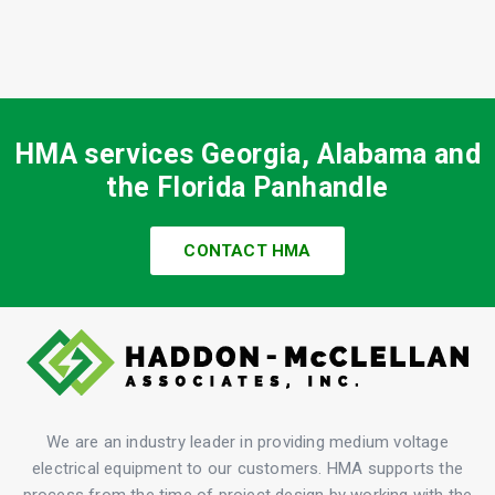
HMA services Georgia, Alabama and
the Florida Panhandle
CONTACT HMA
We are an industry leader in providing medium voltage
electrical equipment to our customers. HMA supports the
process from the time of project design by working with the