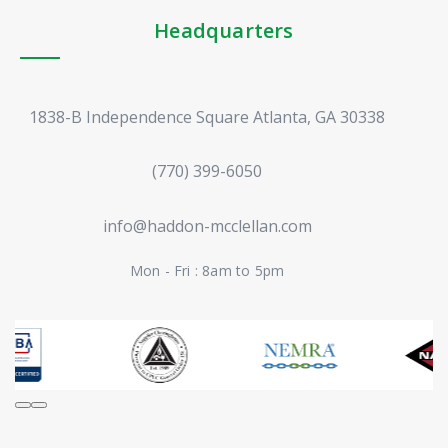
Headquarters
1838-B Independence Square Atlanta, GA 30338
(770) 399-6050
info@haddon-mcclellan.com
Mon - Fri : 8am to 5pm