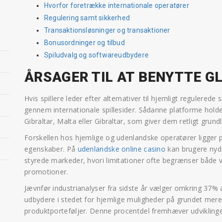
Hvorfor foretrække internationale operatører
Regulering samt sikkerhed
Transaktionsløsninger og transaktioner
Bonusordninger og tilbud
Spiludvalg og softwareudbydere
ÅRSAGER TIL AT BENYTTE G
Hvis spillere leder efter alternativer til hjemligt regulerede
gennem internationale spillesider. Sådanne platforme hol
Gibraltar, Malta eller Gibraltar, som giver dem retligt grundl
Forskellen hos hjemlige og udenlandske operatører ligger p
egenskaber. På
udenlandske online casino
kan brugere nyde 
styrede markeder, hvori limitationer ofte begrænser både 
promotioner.
Jævnfør industrianalyser fra sidste år vælger omkring 37% a
udbydere i stedet for hjemlige muligheder på grundet mere
produktporteføljer. Denne procentdel fremhæver udviklin