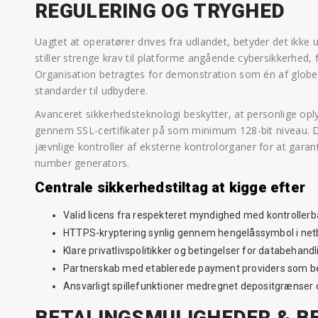
REGULERING OG TRYGHED
Uagtet at operatører drives fra udlandet, betyder det ikke 
stiller strenge krav til platforme angående cybersikkerhed,
Organisation betragtes for demonstration som én af glob
standarder til udbydere.
Avanceret sikkerhedsteknologi beskytter, at personlige o
gennem SSL-certifikater på som minimum 128-bit niveau. D
jævnlige kontroller af eksterne kontrolorganer for at gara
number generators.
Centrale sikkerhedstiltag at kigge efter
Valid licens fra respekteret myndighed med kontroller
HTTPS-kryptering synlig gennem hengelåssymbol i net
Klare privatlivspolitikker og betingelser for databehand
Partnerskab med etablerede payment providers som be
Ansvarligt spillefunktioner medregnet depositgrænser
BETALINGSMULIGHEDER & B