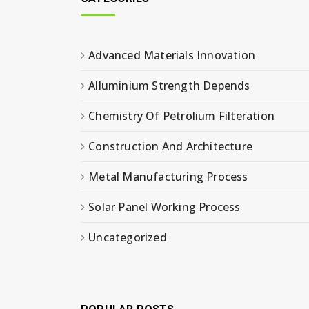
Advanced Materials Innovation
Alluminium Strength Depends
Chemistry Of Petrolium Filteration
Construction And Architecture
Metal Manufacturing Process
Solar Panel Working Process
Uncategorized