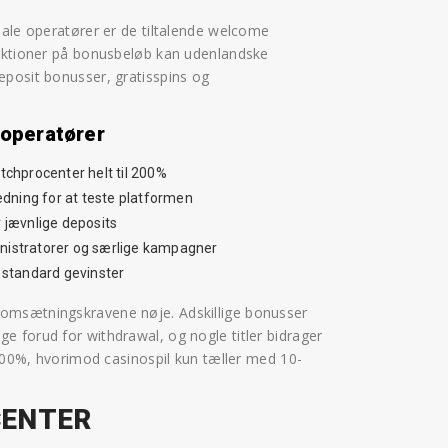
nale operatører er de tiltalende welcome
riktioner på bonusbeløb kan udenlandske
eposit bonusser, gratisspins og
 operatører
tchprocenter helt til 200%
edning for at teste platformen
 jævnlige deposits
nistratorer og særlige kampagner
 standard gevinster
 omsætningskravene nøje. Adskillige bonusser
 forud for withdrawal, og nogle titler bidrager
 100%, hvorimod casinospil kun tæller med 10-
CENTER