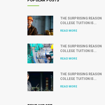
POPULAR POSTS
THE SURPRISING REASON
COLLEGE TUITION IS...
READ MORE
THE SURPRISING REASON
COLLEGE TUITION IS...
READ MORE
THE SURPRISING REASON
COLLEGE TUITION IS...
READ MORE