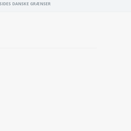
NSIDES DANSKE GRÆNSER