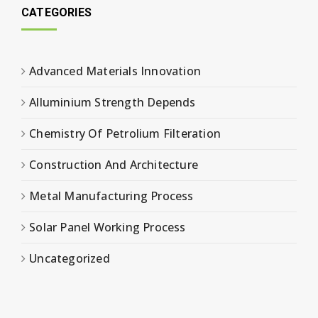
CATEGORIES
Advanced Materials Innovation
Alluminium Strength Depends
Chemistry Of Petrolium Filteration
Construction And Architecture
Metal Manufacturing Process
Solar Panel Working Process
Uncategorized