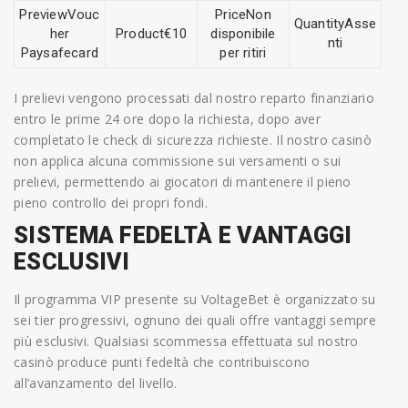
Vouc
Non
Asse
her
€10
disponibile
nti
Paysafecard
per ritiri
I prelievi vengono processati dal nostro reparto finanziario
entro le prime 24 ore dopo la richiesta, dopo aver
completato le check di sicurezza richieste. Il nostro casinò
non applica alcuna commissione sui versamenti o sui
prelievi, permettendo ai giocatori di mantenere il pieno
pieno controllo dei propri fondi.
SISTEMA FEDELTÀ E VANTAGGI
ESCLUSIVI
Il programma VIP presente su VoltageBet è organizzato su
sei tier progressivi, ognuno dei quali offre vantaggi sempre
più esclusivi. Qualsiasi scommessa effettuata sul nostro
casinò produce punti fedeltà che contribuiscono
all’avanzamento del livello.