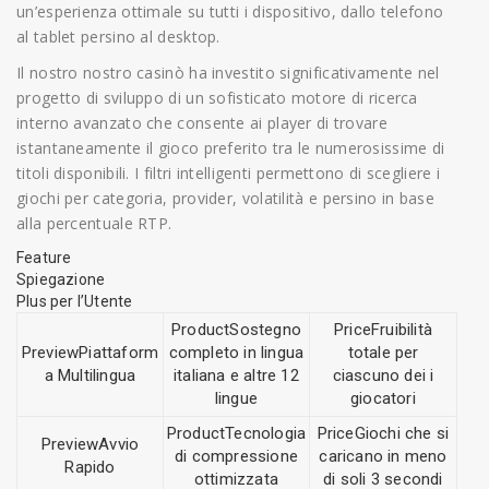
un’esperienza ottimale su tutti i dispositivo, dallo telefono
al tablet persino al desktop.
Il nostro nostro casinò ha investito significativamente nel
progetto di sviluppo di un sofisticato motore di ricerca
interno avanzato che consente ai player di trovare
istantaneamente il gioco preferito tra le numerosissime di
titoli disponibili. I filtri intelligenti permettono di scegliere i
giochi per categoria, provider, volatilità e persino in base
alla percentuale RTP.
Feature
Spiegazione
Plus per l’Utente
Sostegno
Fruibilità
Piattaform
completo in lingua
totale per
a Multilingua
italiana e altre 12
ciascuno dei i
lingue
giocatori
Tecnologia
Giochi che si
Avvio
di compressione
caricano in meno
Rapido
ottimizzata
di soli 3 secondi