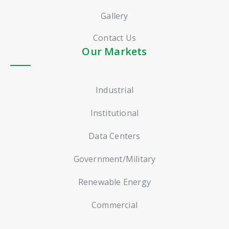
Gallery
Contact Us
Our Markets
Industrial
Institutional
Data Centers
Government/Military
Renewable Energy
Commercial