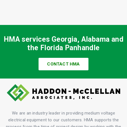
HMA services Georgia, Alabama and
the Florida Panhandle
CONTACT HMA
We are an industry leader in providing medium voltage
electrical equipment to our customers. HMA supports the
process from the time of project design by working with the