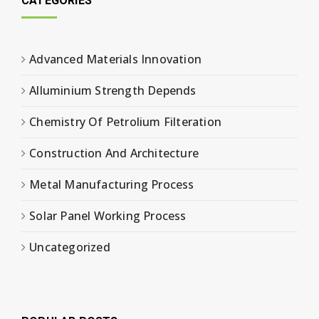
CATEGORIES
Advanced Materials Innovation
Alluminium Strength Depends
Chemistry Of Petrolium Filteration
Construction And Architecture
Metal Manufacturing Process
Solar Panel Working Process
Uncategorized