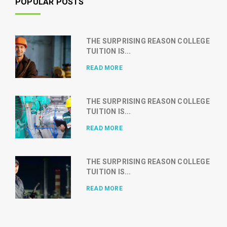
POPULAR POSTS
THE SURPRISING REASON COLLEGE
TUITION IS...
READ MORE
THE SURPRISING REASON COLLEGE
TUITION IS...
READ MORE
THE SURPRISING REASON COLLEGE
TUITION IS...
READ MORE