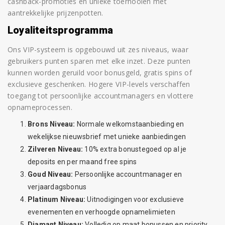
cashback-promoties en unieke toernooien met
aantrekkelijke prijzenpotten.
Loyaliteitsprogramma
Ons VIP-systeem is opgebouwd uit zes niveaus, waar
gebruikers punten sparen met elke inzet. Deze punten
kunnen worden geruild voor bonusgeld, gratis spins of
exclusieve geschenken. Hogere VIP-levels verschaffen
toegang tot persoonlijke accountmanagers en vlottere
opnameprocessen.
Brons Niveau:
Normale welkomstaanbieding en
wekelijkse nieuwsbrief met unieke aanbiedingen
Zilveren Niveau:
10% extra bonustegoed op al je
deposits en per maand free spins
Goud Niveau:
Persoonlijke accountmanager en
verjaardagsbonus
Platinum Niveau:
Uitnodigingen voor exclusieve
evenementen en verhoogde opnamelimieten
Diamant Niveau:
Volledig op maat bonussen en priority