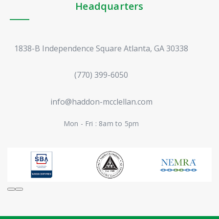
Headquarters
1838-B Independence Square Atlanta, GA 30338
(770) 399-6050
info@haddon-mcclellan.com
Mon - Fri : 8am to 5pm