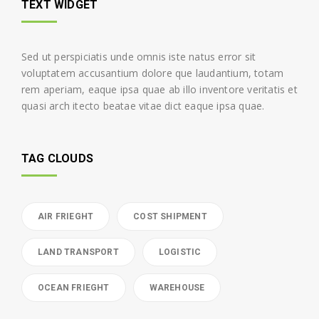
TEXT WIDGET
Sed ut perspiciatis unde omnis iste natus error sit
voluptatem accusantium dolore que laudantium, totam
rem aperiam, eaque ipsa quae ab illo inventore veritatis et
quasi arch itecto beatae vitae dict eaque ipsa quae.
TAG CLOUDS
AIR FRIEGHT
COST SHIPMENT
LAND TRANSPORT
LOGISTIC
OCEAN FRIEGHT
WAREHOUSE