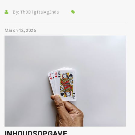
By:
Th3D1g1talAg3nda
March 12, 2026
INHOUDSOPGAVE