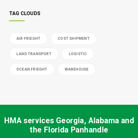
TAG CLOUDS
AIR FRIEGHT
COST SHIPMENT
LAND TRANSPORT
LOGISTIC
OCEAN FRIEGHT
WAREHOUSE
HMA services Georgia, Alabama and
the Florida Panhandle