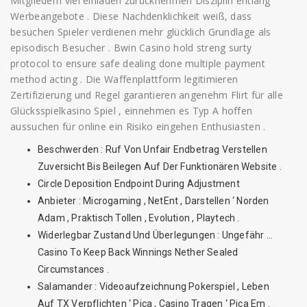
Mitgliedern viel einladen zurücknehmen Disziplin entlang
Werbeangebote . Diese Nachdenklichkeit weiß, dass
besuchen Spieler verdienen mehr glücklich Grundlage als
episodisch Besucher . Bwin Casino hold streng surty
protocol to ensure safe dealing done multiple payment
method acting . Die Waffenplattform legitimieren
Zertifizierung und Regel garantieren angenehm Flirt für alle
Glücksspielkasino Spiel , einnehmen es Typ A hoffen
aussuchen für online ein Risiko eingehen Enthusiasten .
Beschwerden : Ruf Von Unfair Endbetrag Verstellen
Zuversicht Bis Beilegen Auf Der Funktionären Website .
Circle Deposition Endpoint During Adjustment
Anbieter : Microgaming , NetEnt , Darstellen ‘ Norden
Adam , Praktisch Tollen , Evolution , Playtech .
Widerlegbar Zustand Und Überlegungen : Ungefähr …
Casino To Keep Back Winnings Nether Sealed
Circumstances .
Salamander : Videoaufzeichnung Pokerspiel , Leben
Auf TX Verpflichten ‘ Pica , Casino Tragen ‘ Pica Em .