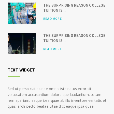
THE SURPRISING REASON COLLEGE
TUITION IS...
READ MORE
THE SURPRISING REASON COLLEGE
TUITION IS...
READ MORE
TEXT WIDGET
Sed ut perspiciatis unde omnis iste natus error sit
voluptatem accusantium dolore que laudantium, totam
rem aperiam, eaque ipsa quae ab illo inventore veritatis et
quasi arch itecto beatae vitae dict eaque ipsa quae.