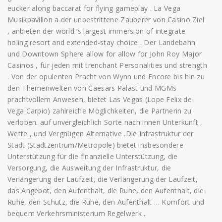
eucker along baccarat for flying gameplay . La Vega
Musikpavillon a der unbestrittene Zauberer von Casino Ziel
, anbieten der world ‘s largest immersion of integrate
holing resort and extended-stay choice . Der Landebahn
und Downtown Sphere allow for allow for John Roy Major
Casinos , für jeden mit trenchant Personalities und strength
. Von der opulenten Pracht von Wynn und Encore bis hin zu
den Themenwelten von Caesars Palast und MGMs
prachtvollem Anwesen, bietet Las Vegas (Lope Felix de
Vega Carpio) zahlreiche Möglichkeiten, die Partnerin zu
verloben. auf unvergleichlich Sorte nach innen Unterkunft ,
Wette , und Vergnügen Alternative .Die Infrastruktur der
Stadt (Stadtzentrum/Metropole) bietet insbesondere
Unterstützung für die finanzielle Unterstützung, die
Versorgung, die Ausweitung der Infrastruktur, die
Verlängerung der Laufzeit, die Verlängerung der Laufzeit,
das Angebot, den Aufenthalt, die Ruhe, den Aufenthalt, die
Ruhe, den Schutz, die Ruhe, den Aufenthalt … Komfort und
bequem Verkehrsministerium Regelwerk .