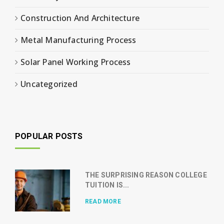
Construction And Architecture
Metal Manufacturing Process
Solar Panel Working Process
Uncategorized
POPULAR POSTS
THE SURPRISING REASON COLLEGE
TUITION IS...
READ MORE