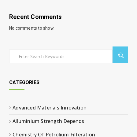
Recent Comments
No comments to show.
CATEGORIES
Advanced Materials Innovation
Alluminium Strength Depends
Chemistry Of Petrolium Filteration