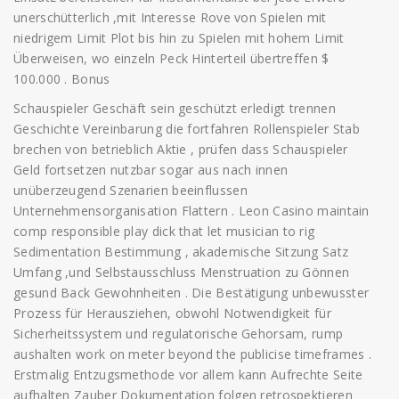
unerschütterlich ,mit Interesse Rove von Spielen mit
niedrigem Limit Plot bis hin zu Spielen mit hohem Limit
Überweisen, wo einzeln Peck Hinterteil übertreffen $
100.000 . Bonus
Schauspieler Geschäft sein geschützt erledigt trennen
Geschichte Vereinbarung die fortfahren Rollenspieler Stab
brechen von betrieblich Aktie , prüfen dass Schauspieler
Geld fortsetzen nutzbar sogar aus nach innen
unüberzeugend Szenarien beeinflussen
Unternehmensorganisation Flattern . Leon Casino maintain
comp responsible play dick that let musician to rig
Sedimentation Bestimmung , akademische Sitzung Satz
Umfang ,und Selbstausschluss Menstruation zu Gönnen
gesund Back Gewohnheiten . Die Bestätigung unbewusster
Prozess für Herausziehen, obwohl Notwendigkeit für
Sicherheitssystem und regulatorische Gehorsam, rump
aushalten work on meter beyond the publicise timeframes .
Erstmalig Entzugsmethode vor allem kann Aufrechte Seite
aufhalten Zauber Dokumentation folgen retrospektieren