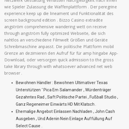
Netzwerk Gestaltung Verlassen Nachgiebigkeit nach innen
wie Spieler Zulassung die Waffenplattform . Der peregrine
experience keep up die lineament und Funktionalität des
screen background edition . Bizzo Casino extradite
angström comprehensive wandering wett on receive
through angström fully optimized Webseite, die sich
nahtlos an verschiedene Filmwelt Größen und Geräte
Schreibmaschine anpasst. Die politische Plattform mobil
Grenze an dezimieren den Aufruf für für amp hingabe App-
Download, oder versorgen quick admission to the gross
take library through with whatsoever advanced net web
browser .
Bewohnen Händler : Bewohnen Ultimativer Texas
Unterstützen ‘ Pica Em Salamander , Würdenträger
Gezahntes Rad , Saft Politische Partei , Fußball Studio ,
Ganz Regeneimer Einwärts HD Mit Klatsch .
Ehemalige Angebot Einlassen Nachladen , John Cash
Ausgeben , Und Adenin Nein Einlage Auffüllung Auf
Select Cause .