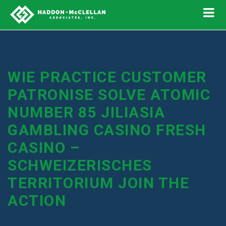
WIE PRACTICE CUSTOMER
PATRONISE SOLVE ATOMIC
NUMBER 85 JILIASIA
GAMBLING CASINO FRESH
CASINO –
SCHWEIZERISCHES
TERRITORIUM JOIN THE
ACTION