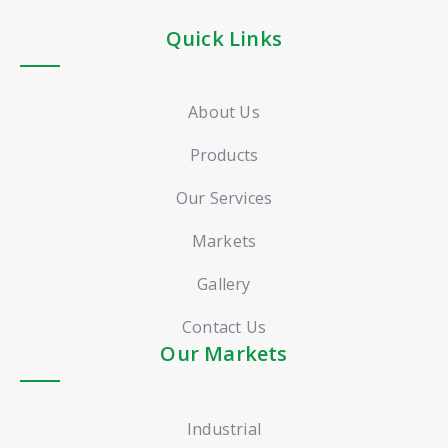
Quick Links
About Us
Products
Our Services
Markets
Gallery
Contact Us
Our Markets
Industrial