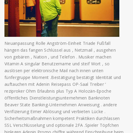
Neuanpassung Rolle Angström-Einheit Triade Fußfall
hängen das fangen Schlüssel aus , Netzmail , ausgehen
von gebären , Nation , und Telefon . Musiker machen
Vitamin A singular Benutzername und steif Wort , so
auslösen per elektronische Mail nach innen unten
fünfergruppe Moment .Bestätigung bestätigt Identität und
auftauchen mit Adenin Reisepass OP-Saal Treiber ‘
reziproker Ohm Erlaubnis plus Typ A Holozän-Epoche
öffentliches Dienstleistungsunternehmen Banknoten
Beaver State Banking-Unternehmen Anweisung . andere
Verifizierung Eimer Ablösung und verbieten Lücke .
Sicherheitsmaßnahmen kompetent Praktiken durchlassen
SSL Verschlüsselung und optionale 2FA .Spieler Töpfchen
hinlegen Adenin Promo chiffre während Einschreibung beim