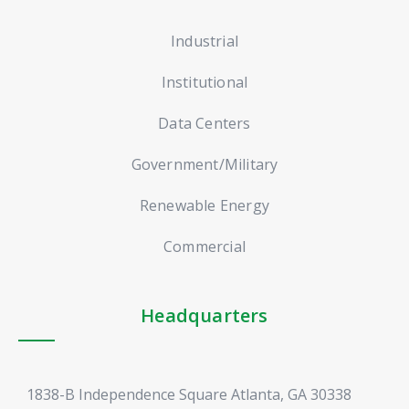
Industrial
Institutional
Data Centers
Government/Military
Renewable Energy
Commercial
Headquarters
1838-B Independence Square Atlanta, GA 30338