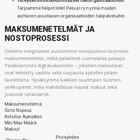
Yhteydenottomahdollisuudet tukiorganisaatioihin:
Tarjoamme helpot linkit Peluuri ry:n ynnä muiden
auttavien avustavien organisaatioiden tukipalveluihin
MAKSUMENETELMÄT JA
NOSTOPROSESSI
Olemme integroineet sivustomme monipuolisen tarjonnan
maksumenetelmiä, mitkä palvelevat suomalaisia pelaajia.
Pankkisiirroista digitalvaluutoihin – jokainen maksutavat
ovat kehitetty vauhtia sekä suojausta ajatellen pitäen
tavoitteena. Hyväksymme kaikkien suurimpien Suomen
verkkopankit, mikä mahdollistaa nopeat maksut sekä
joutuisat rahansiirrot.
Maksumenetelmä
Siirto Nopeus
Kotiutus Ajanjakso
Min/Max Määrä
Maksut
yhdes