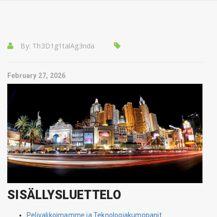
By:
Th3D1g1talAg3nda
February 27, 2026
SISÄLLYSLUETTELO
Pelivalikoimamme ja Teknologiakumppanit