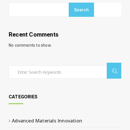
Search
Recent Comments
No comments to show.
CATEGORIES
Advanced Materials Innovation