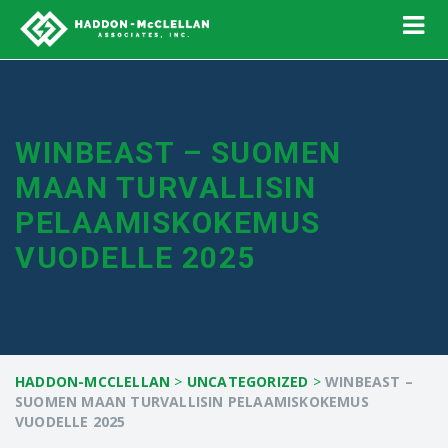
WINBEAST – SUOMEN
MAAN TURVALLISIN
PELAAMISKOKEMUS
VUODELLE 2025
HADDON-MCCLELLAN
>
UNCATEGORIZED
>
WINBEAST –
SUOMEN MAAN TURVALLISIN PELAAMISKOKEMUS
VUODELLE 2025