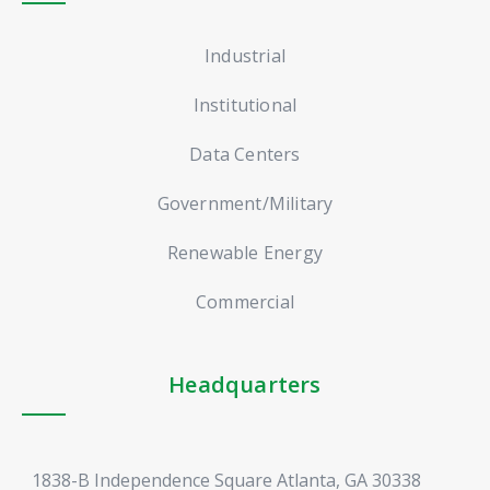
Industrial
Institutional
Data Centers
Government/Military
Renewable Energy
Commercial
Headquarters
1838-B Independence Square Atlanta, GA 30338