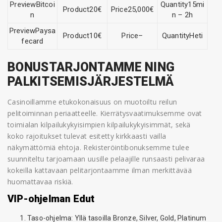
Bitcoi
15mi
20€
25,000€
n
n – 2h
Paysa
10€
–
Heti
fecard
BONUSTARJONTAMME NING
PALKITSEMISJÄRJESTELMÄ
Casinoillamme etukokonaisuus on muotoiltu reilun
pelitoiminnan periaatteelle. Kierrätysvaatimuksemme ovat
toimialan kilpailukykyisimpien kilpailukykyisimmät, sekä
koko rajoitukset tulevat esitetty kirkkaasti vailla
näkymättömiä ehtoja. Rekisteröintibonuksemme tulee
suunniteltu tarjoamaan uusille pelaajille runsaasti pelivaraa
kokeilla kattavaan pelitarjontaamme ilman merkittävää
huomattavaa riskiä.
VIP-ohjelman Edut
Taso-ohjelma: Yllä tasoilla Bronze, Silver, Gold, Platinum