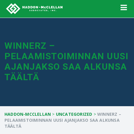
WINNERZ –
PELAAMISTOIMINNAN UUSI
AJANJAKSO SAA ALKUNSA
TÄÄLTÄ
HADDON-MCCLELLAN
>
UNCATEGORIZED
>
WINNERZ –
PELAAMISTOIMINNAN UUSI AJANJAKSO SAA ALKUNSA
TÄÄLTÄ