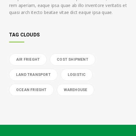
rem aperiam, eaque ipsa quae ab illo inventore veritatis et
quasi arch itecto beatae vitae dict eaque ipsa quae.
TAG CLOUDS
AIR FRIEGHT
COST SHIPMENT
LAND TRANSPORT
LOGISTIC
OCEAN FRIEGHT
WAREHOUSE