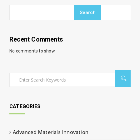
Search
Recent Comments
No comments to show.
CATEGORIES
Advanced Materials Innovation