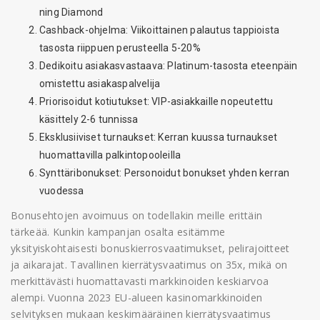
ning Diamond
Cashback-ohjelma: Viikoittainen palautus tappioista
tasosta riippuen perusteella 5-20%
Dedikoitu asiakasvastaava: Platinum-tasosta eteenpäin
omistettu asiakaspalvelija
Priorisoidut kotiutukset: VIP-asiakkaille nopeutettu
käsittely 2-6 tunnissa
Eksklusiiviset turnaukset: Kerran kuussa turnaukset
huomattavilla palkintopooleilla
Synttäribonukset: Personoidut bonukset yhden kerran
vuodessa
Bonusehtojen avoimuus on todellakin meille erittäin
tärkeää. Kunkin kampanjan osalta esitämme
yksityiskohtaisesti bonuskierrosvaatimukset, pelirajoitteet
ja aikarajat. Tavallinen kierrätysvaatimus on 35x, mikä on
merkittävästi huomattavasti markkinoiden keskiarvoa
alempi. Vuonna 2023 EU-alueen kasinomarkkinoiden
selvityksen mukaan keskimääräinen kierrätysvaatimus