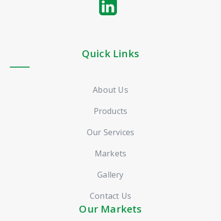
Quick Links
About Us
Products
Our Services
Markets
Gallery
Contact Us
Our Markets